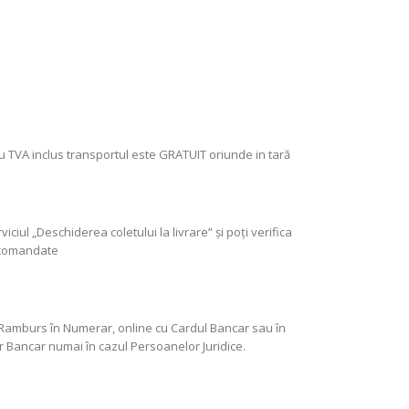
u TVA inclus transportul este GRATUIT oriunde in tară
ciul „Deschiderea coletului la livrare” şi poţi verifica
 comandate
Ramburs în Numerar, online cu Cardul Bancar sau în
r Bancar numai în cazul Persoanelor Juridice.