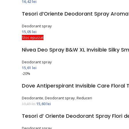
16,42
lei
Tesori d’Oriente Deodorant Spray Aroma
Deodorant spray
15,05
lei
Stoc epuizat
Nivea Deo Spray B&W XL Invisible Silky S
Deodorant spray
15,61
lei
-20%
Dove Antiperspirant Invisible Care Flora
Deodorante
,
Deodorant spray
,
Reduceri
15,60
lei
19,49
lei
Tesori d’ Oriente Deodorant Spray Flori d
Deodorant spray