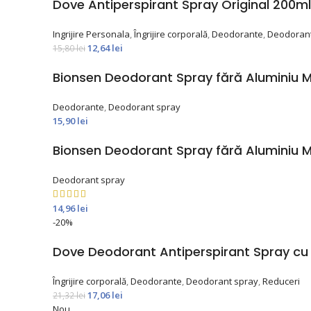
Dove Antiperspirant Spray Original 200ml
Ingrijire Personala
,
Îngrijire corporală
,
Deodorante
,
Deodorant
12,64
lei
15,80
lei
Bionsen Deodorant Spray fără Aluminiu Mi
Deodorante
,
Deodorant spray
15,90
lei
Bionsen Deodorant Spray fără Aluminiu Mi
Deodorant spray
14,96
lei
-20%
Dove Deodorant Antiperspirant Spray cu
Îngrijire corporală
,
Deodorante
,
Deodorant spray
,
Reduceri
17,06
lei
21,32
lei
Nou