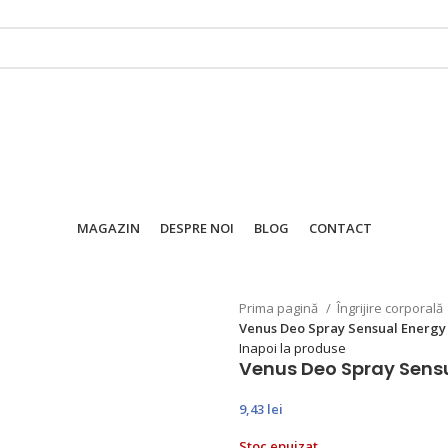
MAGAZIN
DESPRE NOI
BLOG
CONTACT
Prima pagină
Îngrijire corporală
Venus Deo Spray Sensual Energy 
Inapoi la produse
Venus Deo Spray Sensu
9,43
lei
Stoc epuizat