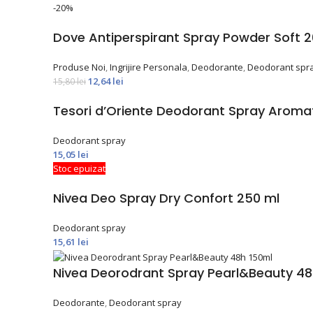
-20%
Dove Antiperspirant Spray Powder Soft 
Produse Noi
,
Ingrijire Personala
,
Deodorante
,
Deodorant spr
12,64
lei
15,80
lei
Tesori d’Oriente Deodorant Spray Aroma
Deodorant spray
15,05
lei
Stoc epuizat
Nivea Deo Spray Dry Confort 250 ml
Deodorant spray
15,61
lei
Nivea Deorodrant Spray Pearl&Beauty 48
Deodorante
,
Deodorant spray