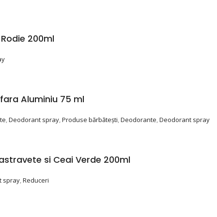
 Rodie 200ml
ay
 fara Aluminiu 75 ml
te
,
Deodorant spray
,
Produse bărbătești
,
Deodorante
,
Deodorant spray
astravete si Ceai Verde 200ml
 spray
,
Reduceri