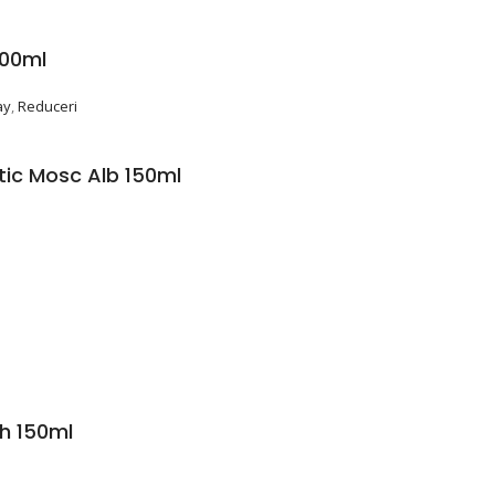
200ml
ay
,
Reduceri
tic Mosc Alb 150ml
h 150ml