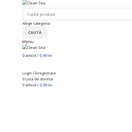
Alege categoria
CAUTĂ
Meniu
0
articol
/
0,00
lei
Categorii de produse
Login / Înregistrare
0
Lista de dorințe
0
articol
/
0,00
lei
Stoc epuizat