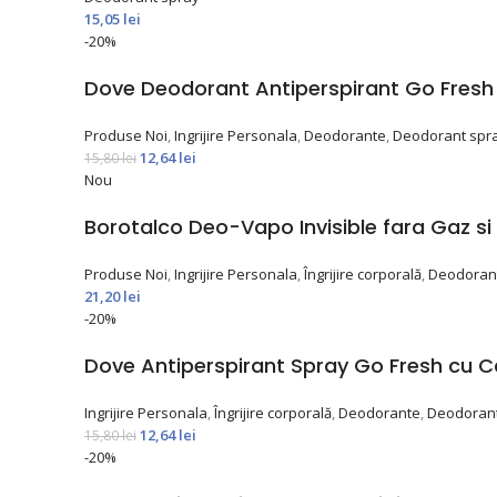
15,05
lei
-20%
Dove Deodorant Antiperspirant Go Fresh
Produse Noi
,
Ingrijire Personala
,
Deodorante
,
Deodorant spr
12,64
lei
15,80
lei
Nou
Borotalco Deo-Vapo Invisible fara Gaz si
Produse Noi
,
Ingrijire Personala
,
Îngrijire corporală
,
Deodoran
21,20
lei
-20%
Dove Antiperspirant Spray Go Fresh cu C
Ingrijire Personala
,
Îngrijire corporală
,
Deodorante
,
Deodorant
12,64
lei
15,80
lei
-20%