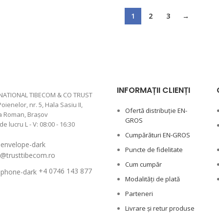
1
2
3
→
INFORMAȚII CLIENȚI
NATIONAL TIBECOM & CO TRUST
Poienelor, nr. 5, Hala Sasiu II,
Ofertă distribuție EN-
a Roman, Braşov
GROS
 lucru L - V: 08:00 - 16:30
Cumpărături EN-GROS
Puncte de fidelitate
e@trusttibecom.ro
Cum cumpăr
+4 0746 143 877
Modalități de plată
Parteneri
Livrare și retur produse