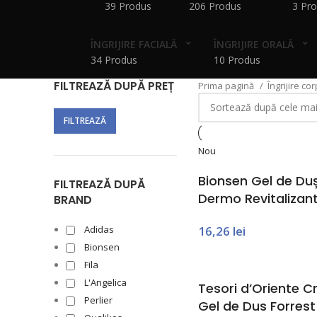
39 Produs
206 Produs
3 Pr
ÎNGRIJIRE FACIALĂ
ÎNGRIJIRE ORALĂ
34 Produs
10 Produs
FILTREAZĂ DUPĂ PREȚ
Prima pagină
Îngrijire co
FILTREAZĂ
Nou
Bionsen Gel de Duș
FILTREAZĂ DUPĂ
Dermo Revitalizan
BRAND
Adidas
16,26
lei
Bionsen
Fila
L'Angelica
Tesori d’Oriente 
Perlier
Gel de Dus Forrest 