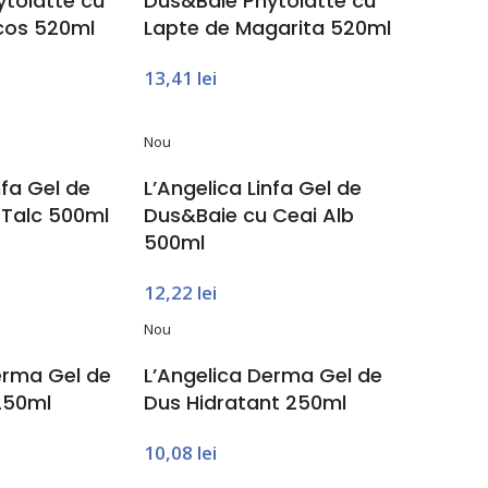
tolatte cu
Dus&Baie Phytolatte cu
cos 520ml
Lapte de Magarita 520ml
13,41
lei
Nou
nfa Gel de
L’Angelica Linfa Gel de
 Talc 500ml
Dus&Baie cu Ceai Alb
500ml
12,22
lei
Nou
erma Gel de
L’Angelica Derma Gel de
 250ml
Dus Hidratant 250ml
10,08
lei