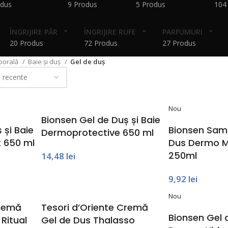
odus
9 Produs
5 Produs
104
ÎNGRIJIRE PĂR
ÎNGRIJIRE RUFE
PARFUMURI
20 Produs
72 Produs
27 Produs
rporală
Baie și duș
Gel de duș
Nou
Bionsen Gel de Duș și Baie
 și Baie
Bionsen Sam
Dermoprotective 650 ml
t 650 ml
Dus Dermo Mi
250ml
14,48
lei
9,92
lei
Nou
Cremă
Tesori d’Oriente Cremă
Bionsen Gel d
Ritual
Gel de Dus Thalasso