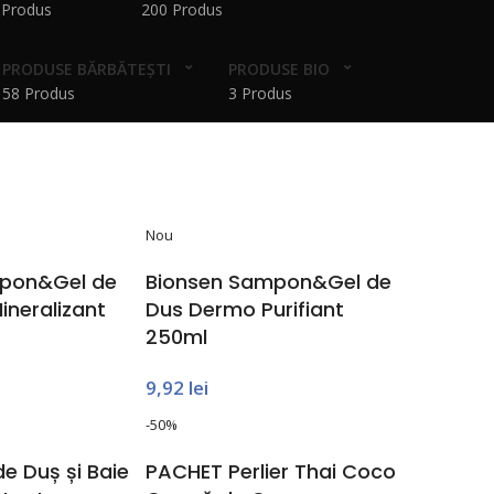
 Produs
200 Produs
PRODUSE BĂRBĂTEȘTI
PRODUSE BIO
58 Produs
3 Produs
Nou
pon&Gel de
Bionsen Sampon&Gel de
neralizant
Dus Dermo Purifiant
250ml
9,92
lei
-50%
e Duș și Baie
PACHET Perlier Thai Coco