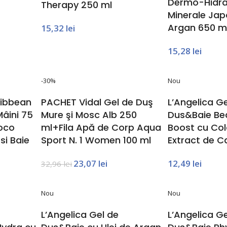
Dermo-Hidra
Therapy 250 ml
Minerale Jap
Argan 650 m
15,32
lei
15,28
lei
-30%
Nou
ribbean
PACHET Vidal Gel de Duş
L’Angelica Ge
âini 75
Mure şi Mosc Alb 250
Dus&Baie Be
Coco
ml+Fila Apă de Corp Aqua
Boost cu Col
si Baie
Sport N. 1 Women 100 ml
Extract de C
23,07
lei
12,49
lei
32,96
lei
Nou
Nou
L’Angelica Gel de
L’Angelica Ge