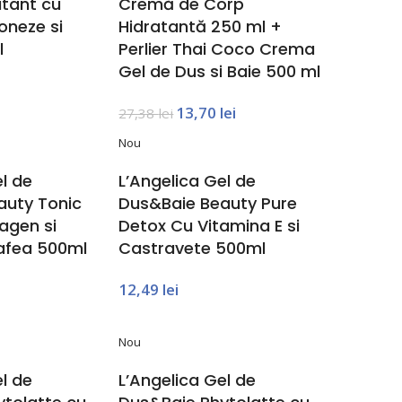
tant cu
Cremă de Corp
oneze si
Hidratantă 250 ml +
l
Perlier Thai Coco Crema
Gel de Dus si Baie 500 ml
13,70
lei
27,38
lei
Nou
l de
L’Angelica Gel de
auty Tonic
Dus&Baie Beauty Pure
agen si
Detox Cu Vitamina E si
afea 500ml
Castravete 500ml
12,49
lei
Nou
l de
L’Angelica Gel de