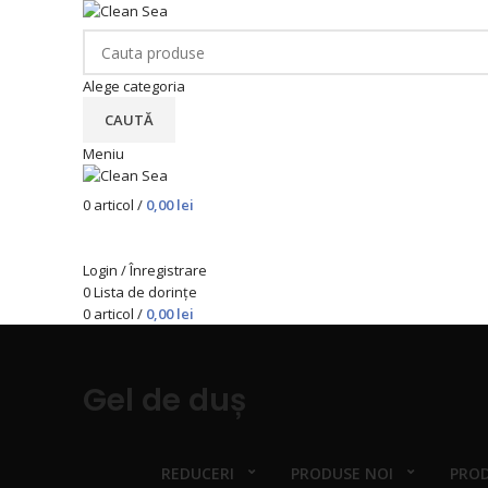
Alege categoria
CAUTĂ
Meniu
0
articol
/
0,00
lei
Categorii de produse
Login / Înregistrare
0
Lista de dorințe
0
articol
/
0,00
lei
Gel de duș
REDUCERI
PRODUSE NOI
PROD