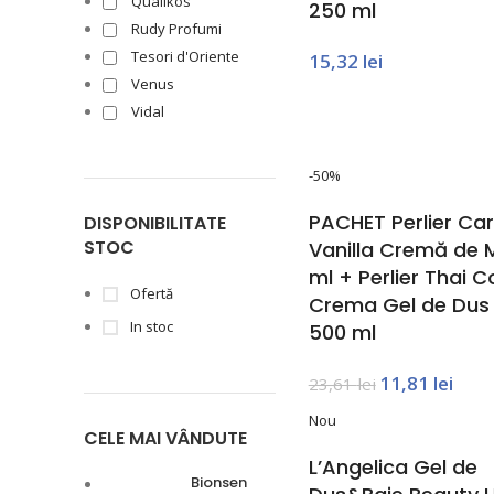
Qualikos
250 ml
Rudy Profumi
Tesori d'Oriente
15,32
lei
Venus
Vidal
-50%
PACHET Perlier Ca
DISPONIBILITATE
STOC
Vanilla Cremă de M
ml + Perlier Thai 
Ofertă
Crema Gel de Dus 
In stoc
500 ml
11,81
lei
23,61
lei
Nou
CELE MAI VÂNDUTE
L’Angelica Gel de
Bionsen