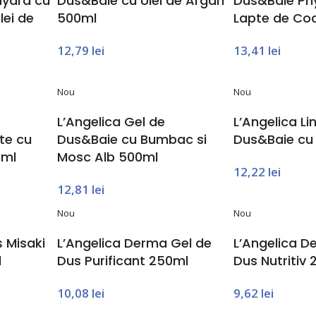
Hydra cu
Dus&Baie cu Ulei de Argan
Dus&Baie Phy
lei de
500ml
Lapte de Co
12,79
lei
13,41
lei
Nou
Nou
L’Angelica Gel de
L’Angelica Li
te cu
Dus&Baie cu Bumbac si
Dus&Baie cu
0ml
Mosc Alb 500ml
12,22
lei
12,81
lei
Nou
Nou
 Misaki
L’Angelica Derma Gel de
L’Angelica D
l
Dus Purificant 250ml
Dus Nutritiv
10,08
lei
9,62
lei