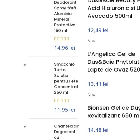
Dus&Baie Beauty 
Deodorant
Acid Hialuronic si U
Spray fără
Aluminiu
Avocado 500ml
Mineral
Protective
12,49
lei
150 ml
Nou
14,96
lei
L’Angelica Gel de
Dus&Baie Phytolat
Smacchio
Lapte de Ovaz 52
Tutto
Soluție
pentru Pete
13,41
lei
Concentrat
250 ml
Nou
Bionsen Gel de Duș
11,95
lei
Revitalizant 650 m
Chanteclair
14,48
lei
Degresant
cu