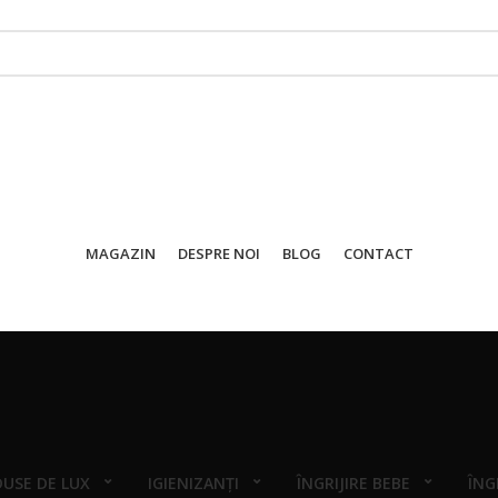
MAGAZIN
DESPRE NOI
BLOG
CONTACT
USE DE LUX
IGIENIZANȚI
ÎNGRIJIRE BEBE
ÎNG