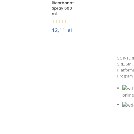
Bicarbonat
Spray 600
ml
12,11
lei
SC INTER
SRL, Str. 
Platform
Program de
onlin