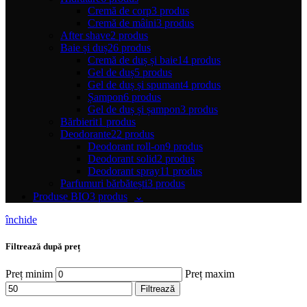
Cremă de corp
3 produs
Cremă de mâini
3 produs
After shave
2 produs
Baie și duș
26 produs
Cremă de duș și baie
14 produs
Gel de duș
5 produs
Gel de duș și spumant
4 produs
Șampon
6 produs
Gel de duș și șampon
3 produs
Bărbierit
1 produs
Deodorante
22 produs
Deodorant roll-on
9 produs
Deodorant solid
2 produs
Deodorant spray
11 produs
Parfumuri bărbătești
3 produs
Produse BIO
3 produs
închide
Filtrează după preț
Preț minim
Preț maxim
Filtrează