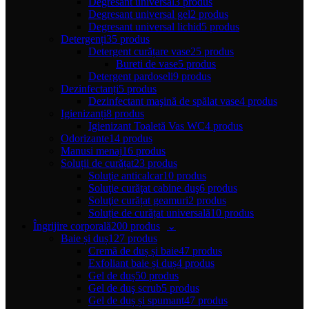
Degresant universal
3 produs
Degresant universal gel
2 produs
Degresant universal lichid
5 produs
Detergenți
35 produs
Detergent curățare vase
25 produs
Bureti de vase
5 produs
Detergent pardoseli
9 produs
Dezinfectanți
5 produs
Dezinfectant maşină de spălat vase
4 produs
Igienizanți
8 produs
Igienizant Toaletă Vas WC
4 produs
Odorizante
14 produs
Manusi menaj
16 produs
Soluții de curățat
23 produs
Soluţie anticalcar
10 produs
Soluţie curăţat cabine duş
6 produs
Soluţie curățat geamuri
2 produs
Soluție de curățat universală
10 produs
Îngrijire corporală
200 produs
Baie și duș
127 produs
Cremă de duș și baie
47 produs
Exfoliant baie și duș
4 produs
Gel de duș
50 produs
Gel de duş scrub
5 produs
Gel de duș și spumant
47 produs