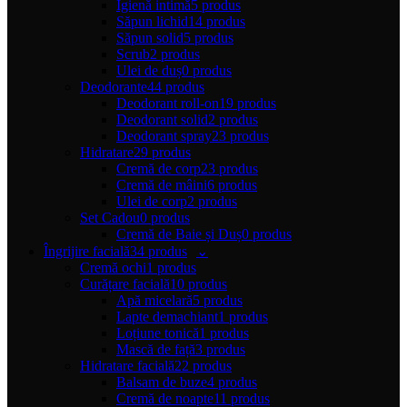
Igienă intimă
5 produs
Săpun lichid
14 produs
Săpun solid
5 produs
Scrub
2 produs
Ulei de duș
0 produs
Deodorante
44 produs
Deodorant roll-on
19 produs
Deodorant solid
2 produs
Deodorant spray
23 produs
Hidratare
29 produs
Cremă de corp
23 produs
Cremă de mâini
6 produs
Ulei de corp
2 produs
Set Cadou
0 produs
Cremă de Baie și Duș
0 produs
Îngrijire facială
34 produs
Cremă ochi
1 produs
Curățare facială
10 produs
Apă micelară
5 produs
Lapte demachiant
1 produs
Loțiune tonică
1 produs
Mască de față
3 produs
Hidratare facială
22 produs
Balsam de buze
4 produs
Cremă de noapte
11 produs