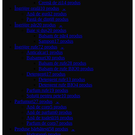
Cremă de zi
14 produs
Îngrijire orală
10 produs
Apă de gură
2 produs
Pastă de dinți
8 produs
Îngrijire păr
20 produs
Baie și duș
20 produs
Balsam de păr
4 produs
Şampon
17 produs
Îngrijire rufe
72 produs
Anticalcar
1 produs
Balsamuri
30 produs
Balsam de rufe
28 produs
Balsam de rufe BIO
0 produs
Detergenți
17 produs
Detergent rufe
13 produs
Detergent rufe BIO
4 produs
Parfum rufe
19 produs
Soluții pentru pete
10 produs
Parfumuri
27 produs
Apă de corp
5 produs
Apă de parfum
0 produs
Apă de toaletă
16 produs
Parfum de corp
7 produs
Produse bărbătești
58 produs
Hidratare
6 produs