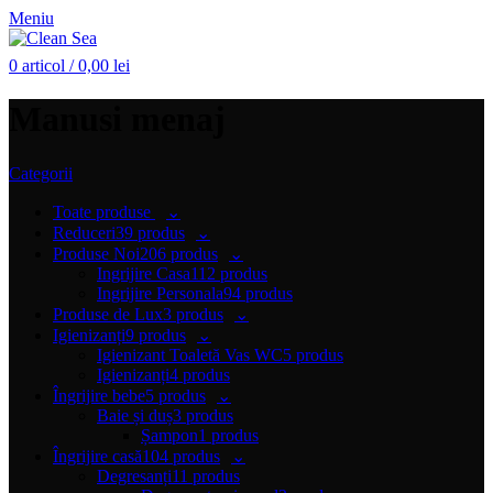
Meniu
0
articol
/
0,00
lei
Manusi menaj
Categorii
Toate
produse
Reduceri
39 produs
Produse Noi
206 produs
Ingrijire Casa
112 produs
Ingrijire Personala
94 produs
Produse de Lux
3 produs
Igienizanți
9 produs
Igienizant Toaletă Vas WC
5 produs
Igienizanți
4 produs
Îngrijire bebe
5 produs
Baie și duș
3 produs
Șampon
1 produs
Îngrijire casă
104 produs
Degresanți
11 produs