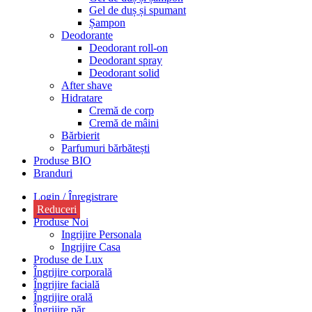
Gel de duș și spumant
Șampon
Deodorante
Deodorant roll-on
Deodorant spray
Deodorant solid
After shave
Hidratare
Cremă de corp
Cremă de mâini
Bărbierit
Parfumuri bărbătești
Produse BIO
Branduri
Login / Înregistrare
Reduceri
Produse Noi
Ingrijire Personala
Ingrijire Casa
Produse de Lux
Îngrijire corporală
Îngrijire facială
Îngrijire orală
Îngrijire păr