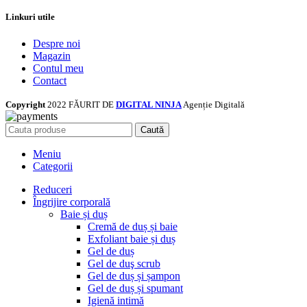
Linkuri utile
Despre noi
Magazin
Contul meu
Contact
Copyright
2022 FĂURIT DE
DIGITAL NINJA
Agenție Digitală
Caută
Meniu
Categorii
Reduceri
Îngrijire corporală
Baie și duș
Cremă de duș și baie
Exfoliant baie și duș
Gel de duș
Gel de duş scrub
Gel de duș și șampon
Gel de duș și spumant
Igienă intimă