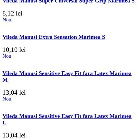
Vileda Manusi Super Universal Super Grip Marimea S
8,12
lei
Nou
Vileda Manusi Extra Sensation Marimea S
10,10
lei
Nou
Vileda Manusi Sensitive Easy Fit fara Latex Marimea
M
13,04
lei
Nou
Vileda Manusi Sensitive Easy Fit fara Latex Marimea
L
13,04
lei