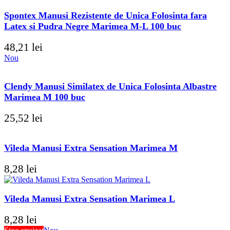
Spontex Manusi Rezistente de Unica Folosinta fara
Latex si Pudra Negre Marimea M-L 100 buc
48,21
lei
Nou
Clendy Manusi Similatex de Unica Folosinta Albastre
Marimea M 100 buc
25,52
lei
Vileda Manusi Extra Sensation Marimea M
8,28
lei
Vileda Manusi Extra Sensation Marimea L
8,28
lei