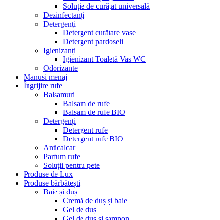
Soluție de curățat universală
Dezinfectanți
Detergenți
Detergent curățare vase
Detergent pardoseli
Igienizanți
Igienizant Toaletă Vas WC
Odorizante
Manusi menaj
Îngrijire rufe
Balsamuri
Balsam de rufe
Balsam de rufe BIO
Detergenți
Detergent rufe
Detergent rufe BIO
Anticalcar
Parfum rufe
Soluții pentru pete
Produse de Lux
Produse bărbătești
Baie și duș
Cremă de duș și baie
Gel de duș
Gel de duș și șampon