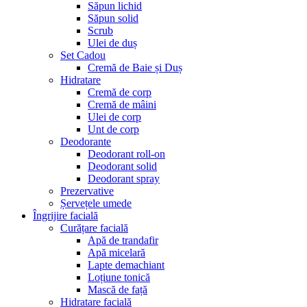
Săpun lichid
Săpun solid
Scrub
Ulei de duș
Set Cadou
Cremă de Baie și Duș
Hidratare
Cremă de corp
Cremă de mâini
Ulei de corp
Unt de corp
Deodorante
Deodorant roll-on
Deodorant solid
Deodorant spray
Prezervative
Șervețele umede
Îngrijire facială
Curățare facială
Apă de trandafir
Apă micelară
Lapte demachiant
Loțiune tonică
Mască de față
Hidratare facială