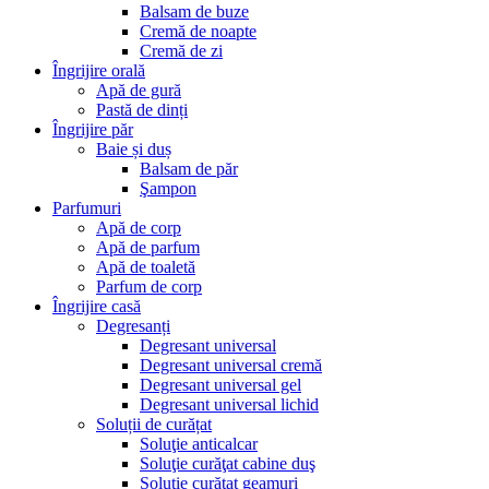
Balsam de buze
Cremă de noapte
Cremă de zi
Îngrijire orală
Apă de gură
Pastă de dinți
Îngrijire păr
Baie și duș
Balsam de păr
Şampon
Parfumuri
Apă de corp
Apă de parfum
Apă de toaletă
Parfum de corp
Îngrijire casă
Degresanți
Degresant universal
Degresant universal cremă
Degresant universal gel
Degresant universal lichid
Soluții de curățat
Soluţie anticalcar
Soluţie curăţat cabine duş
Soluţie curățat geamuri