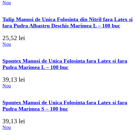
Nou
Tulip Manusi de Unica Folosinta din Nitril fara Latex si
fara Pudra Albastru Deschis Marimea L – 100 buc
25,52
lei
Nou
Spontex Manusi de Unica Folosinta fara Latex si fara
Pudra Marimea L – 100 buc
39,13
lei
Nou
Spontex Manusi de Unica Folosinta fara Latex si fara
Pudra Marimea S – 100 buc
39,13
lei
Nou