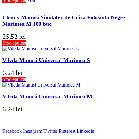
Stoc epuizat
Nou
Clendy Manusi Similatex de Unica Folosinta Negre
Marimea M 100 buc
25,52
lei
Stoc epuizat
Vileda Manusi Universal Marimea S
6,24
lei
Stoc epuizat
Vileda Manusi Universal Marimea M
6,24
lei
Facebook
Instagram
Twitter
Pinterest
Linkedin