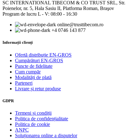
SC INTERNATIONAL TIBECOM & CO TRUST SRL, Str.
Poienelor, nr. 5, Hala Sasiu II, Platforma Roman, Braşov
Program de lucru L - V: 08:00 - 16:30
online@trusttibecom.ro
+4 0746 143 877
Informații clienți
Ofertă distribuție EN-GROS
Cumpărături EN-GROS
Puncte de fidelitate
Cum cumpăr
Modalități de plată
Parteneri
Livrare și retur produse
GDPR
Termeni și condiții
Politica de confidențialitate
Politica de cookie
ANPC
Soluționarea online a disputelor