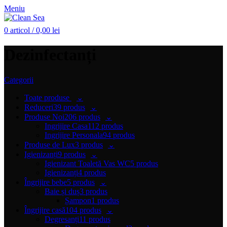
Meniu
0
articol
/
0,00
lei
Dezinfectanți
Categorii
Toate
produse
Reduceri
39 produs
Produse Noi
206 produs
Ingrijire Casa
112 produs
Ingrijire Personala
94 produs
Produse de Lux
3 produs
Igienizanți
9 produs
Igienizant Toaletă Vas WC
5 produs
Igienizanți
4 produs
Îngrijire bebe
5 produs
Baie și duș
3 produs
Șampon
1 produs
Îngrijire casă
104 produs
Degresanți
11 produs