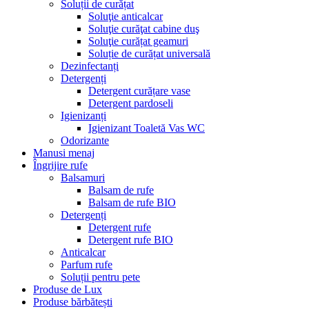
Soluții de curățat
Soluţie anticalcar
Soluţie curăţat cabine duş
Soluţie curățat geamuri
Soluție de curățat universală
Dezinfectanți
Detergenți
Detergent curățare vase
Detergent pardoseli
Igienizanți
Igienizant Toaletă Vas WC
Odorizante
Manusi menaj
Îngrijire rufe
Balsamuri
Balsam de rufe
Balsam de rufe BIO
Detergenți
Detergent rufe
Detergent rufe BIO
Anticalcar
Parfum rufe
Soluții pentru pete
Produse de Lux
Produse bărbătești