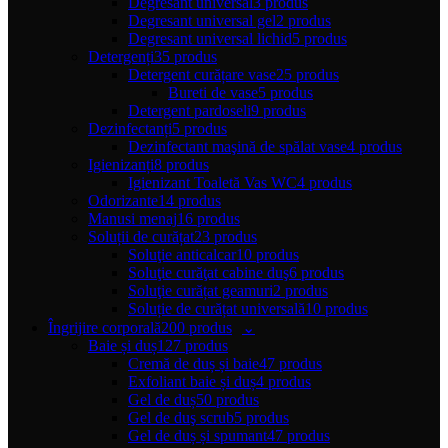
Degresant universal
3 produs
Degresant universal gel
2 produs
Degresant universal lichid
5 produs
Detergenți
35 produs
Detergent curățare vase
25 produs
Bureti de vase
5 produs
Detergent pardoseli
9 produs
Dezinfectanți
5 produs
Dezinfectant maşină de spălat vase
4 produs
Igienizanți
8 produs
Igienizant Toaletă Vas WC
4 produs
Odorizante
14 produs
Manusi menaj
16 produs
Soluții de curățat
23 produs
Soluţie anticalcar
10 produs
Soluţie curăţat cabine duş
6 produs
Soluţie curățat geamuri
2 produs
Soluție de curățat universală
10 produs
Îngrijire corporală
200 produs
Baie și duș
127 produs
Cremă de duș și baie
47 produs
Exfoliant baie și duș
4 produs
Gel de duș
50 produs
Gel de duş scrub
5 produs
Gel de duș și spumant
47 produs