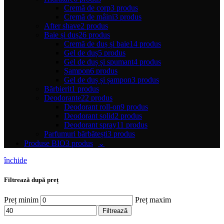
Cremă de corp
3 produs
Cremă de mâini
3 produs
After shave
2 produs
Baie și duș
26 produs
Cremă de duș și baie
14 produs
Gel de duș
5 produs
Gel de duș și spumant
4 produs
Șampon
6 produs
Gel de duș și șampon
3 produs
Bărbierit
1 produs
Deodorante
22 produs
Deodorant roll-on
9 produs
Deodorant solid
2 produs
Deodorant spray
11 produs
Parfumuri bărbătești
3 produs
Produse BIO
3 produs
închide
Filtrează după preț
Preț minim
Preț maxim
Filtrează