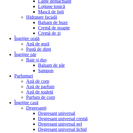
Lapte demachiant
Loțiune tonică
Mască de față
Hidratare facială
Balsam de buze
Cremă de noapte
Cremă de zi
Îngrijire orală
Apă de gură
Pastă de dinți
Îngrijire păr
Baie și duș
Balsam de păr
Şampon
Parfumuri
Apă de corp
Apă de parfum
Apă de toaletă
Parfum de corp
Îngrijire casă
Degresanți
Degresant universal
Degresant universal cremă
Degresant universal gel
Degresant universal lichid