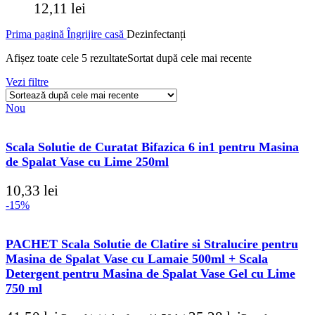
12,11
lei
Prima pagină
Îngrijire casă
Dezinfectanți
Afișez toate cele 5 rezultate
Sortat după cele mai recente
Vezi filtre
Nou
Scala Solutie de Curatat Bifazica 6 in1 pentru Masina
de Spalat Vase cu Lime 250ml
10,33
lei
-15%
PACHET Scala Solutie de Clatire si Stralucire pentru
Masina de Spalat Vase cu Lamaie 500ml + Scala
Detergent pentru Masina de Spalat Vase Gel cu Lime
750 ml