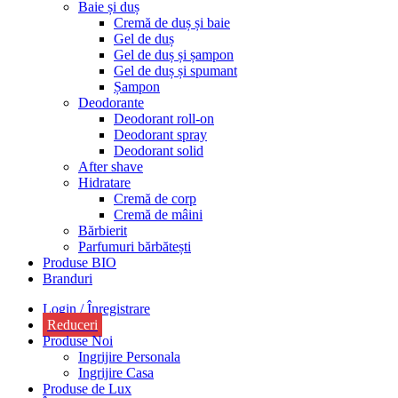
Baie și duș
Cremă de duș și baie
Gel de duș
Gel de duș și șampon
Gel de duș și spumant
Șampon
Deodorante
Deodorant roll-on
Deodorant spray
Deodorant solid
After shave
Hidratare
Cremă de corp
Cremă de mâini
Bărbierit
Parfumuri bărbătești
Produse BIO
Branduri
Login / Înregistrare
Reduceri
Produse Noi
Ingrijire Personala
Ingrijire Casa
Produse de Lux