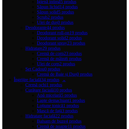
Igienă intimă
5 produs
Săpun lichid
14 produs
Săpun solid
5 produs
Scrub
2 produs
Ulei de duș
0 produs
Deodorante
44 produs
Deodorant roll-on
19 produs
Deodorant solid
2 produs
Deodorant spray
23 produs
Hidratare
29 produs
Cremă de corp
23 produs
Cremă de mâini
6 produs
Ulei de corp
2 produs
Set Cadou
0 produs
Cremă de Baie și Duș
0 produs
Îngrijire facială
34 produs
Cremă ochi
1 produs
Curățare facială
10 produs
Apă micelară
5 produs
Lapte demachiant
1 produs
Loțiune tonică
1 produs
Mască de față
3 produs
Hidratare facială
22 produs
Balsam de buze
4 produs
Cremă de noapte
11 produs