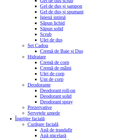
Gel de duş scrub
Gel de duș și șampon
Gel de duș și spumant
Igienă intimă
Săpun lichid
Săpun solid
Scrub
Ulei de duș
Set Cadou
Cremă de Baie și Duș
Hidratare
Cremă de corp
Cremă de mâini
Ulei de corp
Unt de corp
Deodorante
Deodorant roll-on
Deodorant solid
Deodorant spray
Prezervative
Șervețele umede
Îngrijire facială
Curățare facială
Apă de trandafir
Apă micelară