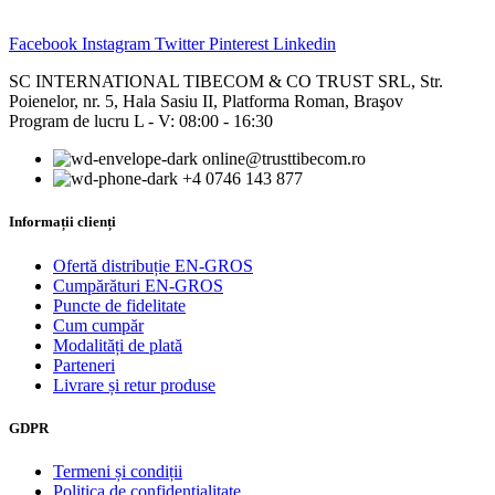
Facebook
Instagram
Twitter
Pinterest
Linkedin
SC INTERNATIONAL TIBECOM & CO TRUST SRL, Str.
Poienelor, nr. 5, Hala Sasiu II, Platforma Roman, Braşov
Program de lucru L - V: 08:00 - 16:30
online@trusttibecom.ro
+4 0746 143 877
Informații clienți
Ofertă distribuție EN-GROS
Cumpărături EN-GROS
Puncte de fidelitate
Cum cumpăr
Modalități de plată
Parteneri
Livrare și retur produse
GDPR
Termeni și condiții
Politica de confidențialitate