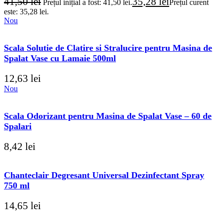
41,50
lei
35,28
lei
Prețul inițial a fost: 41,50 lei.
Prețul curent
este: 35,28 lei.
Nou
Scala Solutie de Clatire si Stralucire pentru Masina de
Spalat Vase cu Lamaie 500ml
12,63
lei
Nou
Scala Odorizant pentru Masina de Spalat Vase – 60 de
Spalari
8,42
lei
Chanteclair Degresant Universal Dezinfectant Spray
750 ml
14,65
lei