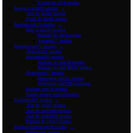
Cremă de zi
14 produs
Îngrijire orală
10 produs
Apă de gură
2 produs
Pastă de dinți
8 produs
Îngrijire păr
20 produs
Baie și duș
20 produs
Balsam de păr
4 produs
Şampon
17 produs
Îngrijire rufe
72 produs
Anticalcar
1 produs
Balsamuri
30 produs
Balsam de rufe
28 produs
Balsam de rufe BIO
0 produs
Detergenți
17 produs
Detergent rufe
13 produs
Detergent rufe BIO
4 produs
Parfum rufe
19 produs
Soluții pentru pete
10 produs
Parfumuri
27 produs
Apă de corp
5 produs
Apă de parfum
0 produs
Apă de toaletă
16 produs
Parfum de corp
7 produs
Produse bărbătești
58 produs
Hidratare
6 produs