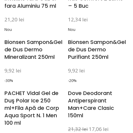
fara Aluminiu 75 ml
– 5 Buc
21,20
lei
12,34
lei
Nou
Nou
Bionsen Sampon&Gel
Bionsen Sampon&Gel
de Dus Dermo
de Dus Dermo
Mineralizant 250ml
Purifiant 250ml
9,92
lei
9,92
lei
-30%
-20%
PACHET Vidal Gel de
Dove Deodorant
Duş Polar Ice 250
Antiperspirant
ml+Fila Apă de Corp
Man+Care Clasic
Aqua Sport N. 1 Men
150ml
100 ml
21,32
lei
17,06
lei