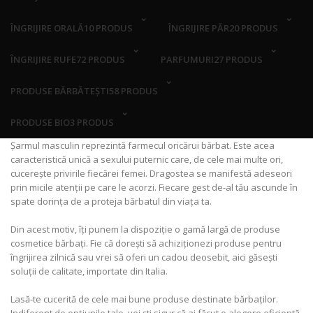
ÎNGRIJIRE ORALĂ
10 PRODUS
ÎNGRIJIRE PĂR
20 PRODUS
ÎNGRIJIRE RUFE
72 PRODUS
PARFUMURI
27 PRODUS
PRODUSE BĂRBĂTEȘTI
58 PRODUS
PRODUSE BIO
3 PRODUS
Șarmul masculin reprezintă farmecul oricărui bărbat. Este acea
caracteristică unică a sexului puternic care, de cele mai multe ori,
cucerește privirile fiecărei femei. Dragostea se manifestă adeseori
prin micile atenții pe care le acorzi. Fiecare gest de-al tău ascunde în
spate dorința de a proteja bărbatul din viața ta.
Din acest motiv, îți punem la dispoziție o gamă largă de produse
cosmetice bărbați. Fie că dorești să achiziționezi produse pentru
îngrijirea zilnică sau vrei să oferi un cadou deosebit, aici găsești
soluții de calitate, importate din Italia.
Lasă-te cucerită de cele mai bune produse destinate bărbaților.