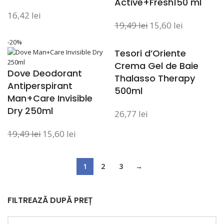
Active+Fresh150 ml
16,42
lei
19,49
lei
15,60
lei
-20%
Tesori d’Oriente
Crema Gel de Baie
Dove Deodorant
Thalasso Therapy
Antiperspirant
500ml
Man+Care Invisible
Dry 250ml
26,77
lei
19,49
lei
15,60
lei
1
2
3
→
FILTREAZĂ DUPĂ PREȚ