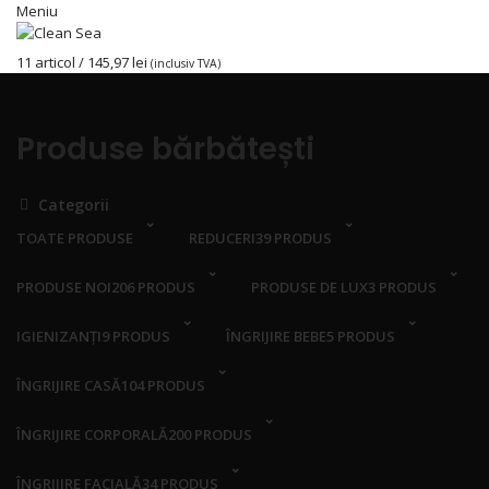
Meniu
11
articol
/
145,97
lei
(inclusiv TVA)
Produse bărbătești
Categorii
TOATE
PRODUSE
REDUCERI
39 PRODUS
PRODUSE NOI
206 PRODUS
PRODUSE DE LUX
3 PRODUS
IGIENIZANȚI
9 PRODUS
ÎNGRIJIRE BEBE
5 PRODUS
ÎNGRIJIRE CASĂ
104 PRODUS
ÎNGRIJIRE CORPORALĂ
200 PRODUS
ÎNGRIJIRE FACIALĂ
34 PRODUS