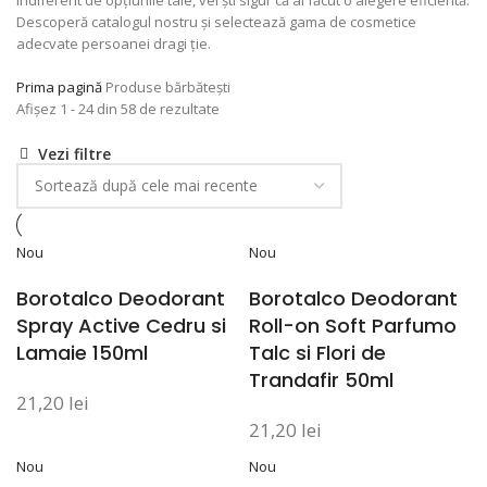
Indiferent de opțiunile tale, vei ști sigur că ai făcut o alegere eficientă.
Descoperă catalogul nostru și selectează gama de cosmetice
adecvate persoanei dragi ție.
Prima pagină
Produse bărbătești
Afișez 1 - 24 din 58 de rezultate
Vezi filtre
Nou
Nou
Borotalco Deodorant
Borotalco Deodorant
Spray Active Cedru si
Roll-on Soft Parfumo
Lamaie 150ml
Talc si Flori de
Trandafir 50ml
21,20
lei
21,20
lei
Nou
Nou