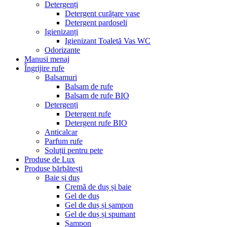
Detergenți
Detergent curățare vase
Detergent pardoseli
Igienizanți
Igienizant Toaletă Vas WC
Odorizante
Manusi menaj
Îngrijire rufe
Balsamuri
Balsam de rufe
Balsam de rufe BIO
Detergenți
Detergent rufe
Detergent rufe BIO
Anticalcar
Parfum rufe
Soluții pentru pete
Produse de Lux
Produse bărbătești
Baie și duș
Cremă de duș și baie
Gel de duș
Gel de duș și șampon
Gel de duș și spumant
Șampon