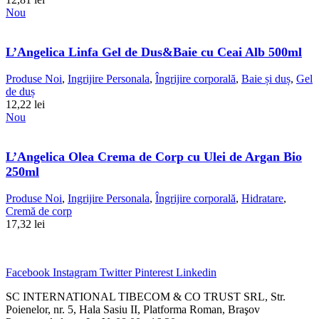
Nou
L’Angelica Linfa Gel de Dus&Baie cu Ceai Alb 500ml
Produse Noi
,
Ingrijire Personala
,
Îngrijire corporală
,
Baie și duș
,
Gel
de duș
12,22
lei
Nou
L’Angelica Olea Crema de Corp cu Ulei de Argan Bio
250ml
Produse Noi
,
Ingrijire Personala
,
Îngrijire corporală
,
Hidratare
,
Cremă de corp
17,32
lei
Facebook
Instagram
Twitter
Pinterest
Linkedin
SC INTERNATIONAL TIBECOM & CO TRUST SRL, Str.
Poienelor, nr. 5, Hala Sasiu II, Platforma Roman, Braşov