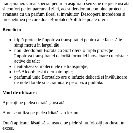
transpiratiei. Creat special pentru a asigura o senzatie de piele uscata
si confort pe tot parcursul zilei, acest deodorant combina protectia
avansata cu un parfum floral si invaluitor. Descopera increderea si
prospetimea pe care doar Borotalco Soft ti le poate oferi.
Beneficii:
triplă protecție împotriva transpirației pentru a te face să te
simți mereu în largul tău;
noul deodorant Borotalco Soft oferă o triplă protecție
împotriva transpirației datorită formulei inovatoare cu cristale
active de talc;
neutralizează moleculele de transpirație;
0% Alcool; testat dermatologic;
parfumul unic Borotalco are o infuzie delicată și învăluitoare
de note florale și lăcrămioare pe o bază pudrată.
Mod de utilizare:
Aplicați pe pielea curată și uscată.
A nu se utiliza pe pielea iritată sau leziuni.
După aplicare, lăsați să se usuce pe piele și nu folosiți produsul în
exces.