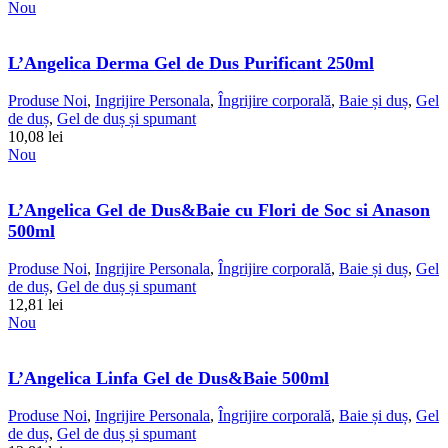
Nou
L’Angelica Derma Gel de Dus Purificant 250ml
Produse Noi
,
Ingrijire Personala
,
Îngrijire corporală
,
Baie și duș
,
Gel
de duș
,
Gel de duș și spumant
10,08
lei
Nou
L’Angelica Gel de Dus&Baie cu Flori de Soc si Anason
500ml
Produse Noi
,
Ingrijire Personala
,
Îngrijire corporală
,
Baie și duș
,
Gel
de duș
,
Gel de duș și spumant
12,81
lei
Nou
L’Angelica Linfa Gel de Dus&Baie 500ml
Produse Noi
,
Ingrijire Personala
,
Îngrijire corporală
,
Baie și duș
,
Gel
de duș
,
Gel de duș și spumant