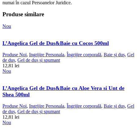
numai în cazul Persoanelor Juridice.
Produse similare
Nou
L’Angelica Gel de Dus&Baie cu Cocos 500ml
Produse Noi
,
Ingrijire Personala
,
Îngrijire corporală
,
Baie și duș
,
Gel
de duș
,
Gel de duș și spumant
12,81
lei
Nou
L’Angelica Gel de Dus&Baie cu Aloe Vera si Unt de
Shea 500ml
Produse Noi
,
Ingrijire Personala
,
Îngrijire corporală
,
Baie și duș
,
Gel
de duș
,
Gel de duș și spumant
12,81
lei
Nou