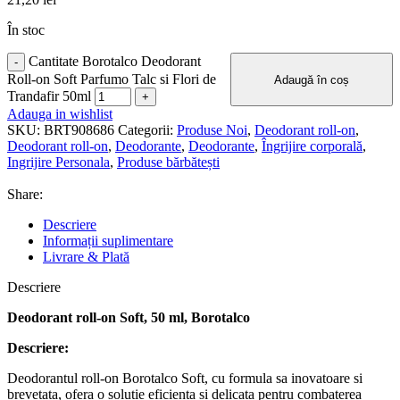
În stoc
Cantitate Borotalco Deodorant
Roll-on Soft Parfumo Talc si Flori de
Adaugă în coș
Trandafir 50ml
Adauga in wishlist
SKU:
BRT908686
Categorii:
Produse Noi
,
Deodorant roll-on
,
Deodorant roll-on
,
Deodorante
,
Deodorante
,
Îngrijire corporală
,
Ingrijire Personala
,
Produse bărbătești
Share:
Descriere
Informații suplimentare
Livrare & Plată
Descriere
Deodorant roll-on Soft, 50 ml, Borotalco
Descriere:
Deodorantul roll-on Borotalco Soft, cu formula sa inovatoare si
brevetata, ofera o solutie eficienta si delicata pentru combaterea