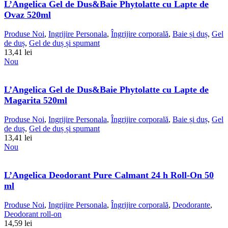
L’Angelica Gel de Dus&Baie Phytolatte cu Lapte de
Ovaz 520ml
Produse Noi
,
Ingrijire Personala
,
Îngrijire corporală
,
Baie și duș
,
Gel
de duș
,
Gel de duș și spumant
13,41
lei
Nou
L’Angelica Gel de Dus&Baie Phytolatte cu Lapte de
Magarita 520ml
Produse Noi
,
Ingrijire Personala
,
Îngrijire corporală
,
Baie și duș
,
Gel
de duș
,
Gel de duș și spumant
13,41
lei
Nou
L’Angelica Deodorant Pure Calmant 24 h Roll-On 50
ml
Produse Noi
,
Ingrijire Personala
,
Îngrijire corporală
,
Deodorante
,
Deodorant roll-on
14,59
lei