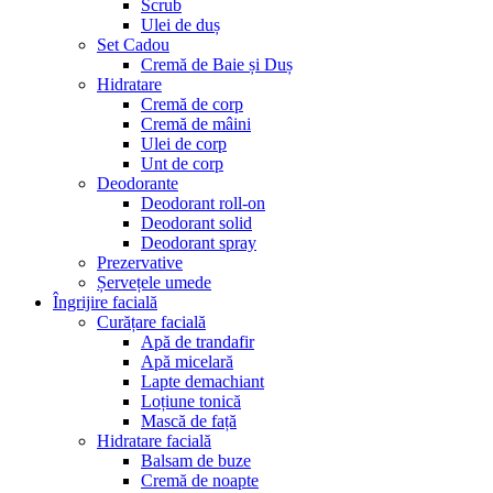
Scrub
Ulei de duș
Set Cadou
Cremă de Baie și Duș
Hidratare
Cremă de corp
Cremă de mâini
Ulei de corp
Unt de corp
Deodorante
Deodorant roll-on
Deodorant solid
Deodorant spray
Prezervative
Șervețele umede
Îngrijire facială
Curățare facială
Apă de trandafir
Apă micelară
Lapte demachiant
Loțiune tonică
Mască de față
Hidratare facială
Balsam de buze
Cremă de noapte