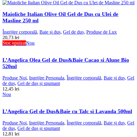
Maioliche Italian Olive Oil Gel de Dus cu Ulei de
Masline 250 ml
Îngrijire corporală
,
Baie și duș
,
Gel de duș
,
Produse de Lux
20,73
lei
Stoc epuizat
Nou
L’Angelica Olea Gel de Dus&Baie Cacao si Alune Bio
520ml
Produse Noi
,
Ingrijire Personala
,
Îngrijire corporală
,
Baie și duș
,
Gel
de duș
,
Gel de duș și spumant
12,45
lei
Nou
L’Angelica Gel de Dus&Baie cu Talc si Lavanda 500ml
Produse Noi
,
Ingrijire Personala
,
Îngrijire corporală
,
Baie și duș
,
Gel
de duș
,
Gel de duș și spumant
12,81
lei