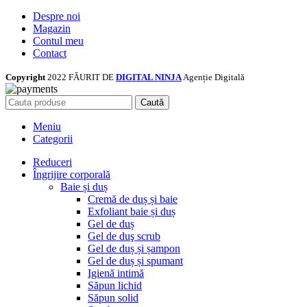
Despre noi
Magazin
Contul meu
Contact
Copyright
2022 FĂURIT DE
DIGITAL NINJA
Agenție Digitală
Caută
Meniu
Categorii
Reduceri
Îngrijire corporală
Baie și duș
Cremă de duș și baie
Exfoliant baie și duș
Gel de duș
Gel de duş scrub
Gel de duș și șampon
Gel de duș și spumant
Igienă intimă
Săpun lichid
Săpun solid