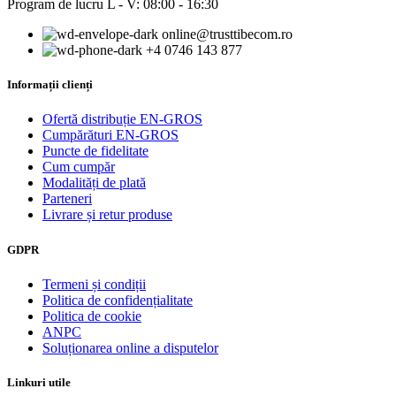
Program de lucru L - V: 08:00 - 16:30
online@trusttibecom.ro
+4 0746 143 877
Informații clienți
Ofertă distribuție EN-GROS
Cumpărături EN-GROS
Puncte de fidelitate
Cum cumpăr
Modalități de plată
Parteneri
Livrare și retur produse
GDPR
Termeni și condiții
Politica de confidențialitate
Politica de cookie
ANPC
Soluționarea online a disputelor
Linkuri utile