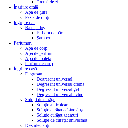
Cremă de zi
Îngrijire orală
Apă de gură
Pastă de dinți
Îngrijire păr
Baie și duș
Balsam de păr
Şampon
Parfumuri
Apă de corp
Apă de parfum
Apă de toaletă
Parfum de corp
Îngrijire casă
Degresanți
Degresant universal
Degresant universal cremă
Degresant universal gel
Degresant universal lichid
Soluții de curățat
Soluţie anticalcar
Soluţie curăţat cabine duş
Soluţie curățat geamuri
Soluție de curățat universală
Dezinfectanți