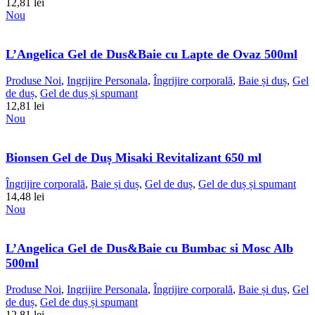
12,81
lei
Nou
L’Angelica Gel de Dus&Baie cu Lapte de Ovaz 500ml
Produse Noi
,
Ingrijire Personala
,
Îngrijire corporală
,
Baie și duș
,
Gel
de duș
,
Gel de duș și spumant
12,81
lei
Nou
Bionsen Gel de Duș Misaki Revitalizant 650 ml
Îngrijire corporală
,
Baie și duș
,
Gel de duș
,
Gel de duș și spumant
14,48
lei
Nou
L’Angelica Gel de Dus&Baie cu Bumbac si Mosc Alb
500ml
Produse Noi
,
Ingrijire Personala
,
Îngrijire corporală
,
Baie și duș
,
Gel
de duș
,
Gel de duș și spumant
12,81
lei