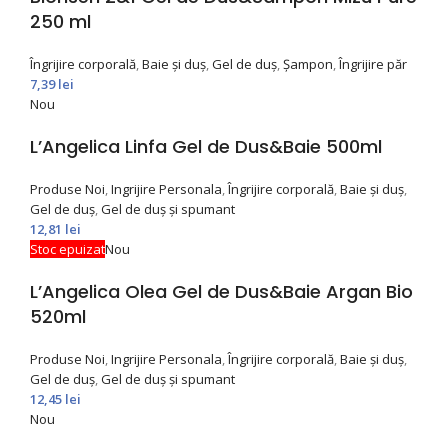
250 ml
Îngrijire corporală
,
Baie și duș
,
Gel de duș
,
Şampon
,
Îngrijire păr
7,39
lei
Nou
L’Angelica Linfa Gel de Dus&Baie 500ml
Produse Noi
,
Ingrijire Personala
,
Îngrijire corporală
,
Baie și duș
,
Gel de duș
,
Gel de duș și spumant
12,81
lei
Stoc epuizat
Nou
L’Angelica Olea Gel de Dus&Baie Argan Bio
520ml
Produse Noi
,
Ingrijire Personala
,
Îngrijire corporală
,
Baie și duș
,
Gel de duș
,
Gel de duș și spumant
12,45
lei
Nou