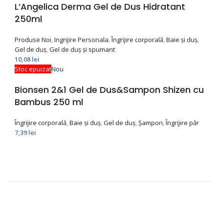
L’Angelica Derma Gel de Dus Hidratant
250ml
Produse Noi
,
Ingrijire Personala
,
Îngrijire corporală
,
Baie și duș
,
Gel de duș
,
Gel de duș și spumant
10,08
lei
Stoc epuizat
Nou
Bionsen 2&1 Gel de Dus&Sampon Shizen cu
Bambus 250 ml
Îngrijire corporală
,
Baie și duș
,
Gel de duș
,
Şampon
,
Îngrijire păr
7,39
lei