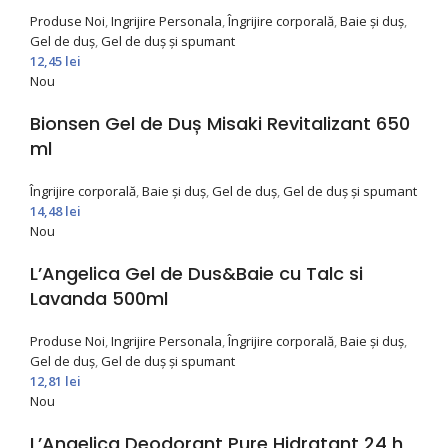
Produse Noi
,
Ingrijire Personala
,
Îngrijire corporală
,
Baie și duș
,
Gel de duș
,
Gel de duș și spumant
12,45
lei
Nou
Bionsen Gel de Duș Misaki Revitalizant 650
ml
Îngrijire corporală
,
Baie și duș
,
Gel de duș
,
Gel de duș și spumant
14,48
lei
Nou
L’Angelica Gel de Dus&Baie cu Talc si
Lavanda 500ml
Produse Noi
,
Ingrijire Personala
,
Îngrijire corporală
,
Baie și duș
,
Gel de duș
,
Gel de duș și spumant
12,81
lei
Nou
L’Angelica Deodorant Pure Hidratant 24 h