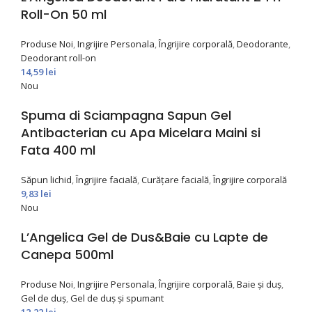
Roll-On 50 ml
Produse Noi
,
Ingrijire Personala
,
Îngrijire corporală
,
Deodorante
,
Deodorant roll-on
14,59
lei
Nou
Spuma di Sciampagna Sapun Gel
Antibacterian cu Apa Micelara Maini si
Fata 400 ml
Săpun lichid
,
Îngrijire facială
,
Curățare facială
,
Îngrijire corporală
9,83
lei
Nou
L’Angelica Gel de Dus&Baie cu Lapte de
Canepa 500ml
Produse Noi
,
Ingrijire Personala
,
Îngrijire corporală
,
Baie și duș
,
Gel de duș
,
Gel de duș și spumant