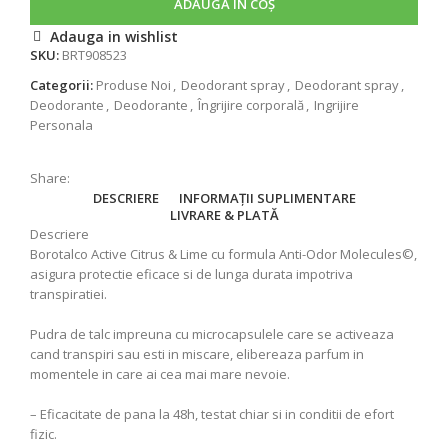
ADAUGĂ ÎN COȘ
Adauga in wishlist
SKU:
BRT908523
Categorii:
Produse Noi
,
Deodorant spray
,
Deodorant spray
,
Deodorante
,
Deodorante
,
Îngrijire corporală
,
Ingrijire
Personala
Share:
DESCRIERE
INFORMAȚII SUPLIMENTARE
LIVRARE & PLATĂ
Descriere
Borotalco Active Citrus & Lime cu formula Anti-Odor Molecules©,
asigura protectie eficace si de lunga durata impotriva
transpiratiei.
Pudra de talc impreuna cu microcapsulele care se activeaza
cand transpiri sau esti in miscare, elibereaza parfum in
momentele in care ai cea mai mare nevoie.
– Eficacitate de pana la 48h, testat chiar si in conditii de efort
fizic.