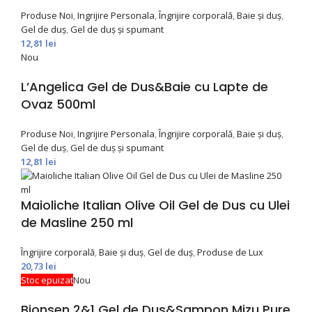
Produse Noi
,
Ingrijire Personala
,
Îngrijire corporală
,
Baie și duș
,
Gel de duș
,
Gel de duș și spumant
12,81
lei
Nou
L’Angelica Gel de Dus&Baie cu Lapte de
Ovaz 500ml
Produse Noi
,
Ingrijire Personala
,
Îngrijire corporală
,
Baie și duș
,
Gel de duș
,
Gel de duș și spumant
12,81
lei
Maioliche Italian Olive Oil Gel de Dus cu Ulei
de Masline 250 ml
Îngrijire corporală
,
Baie și duș
,
Gel de duș
,
Produse de Lux
20,73
lei
Stoc epuizat
Nou
Bionsen 2&1 Gel de Dus&Sampon Mizu Pure