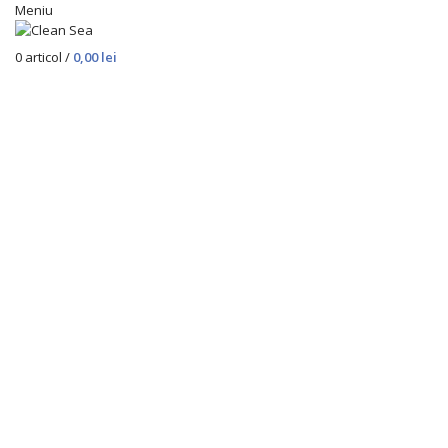
Meniu
0
articol
/
0,00
lei
Nou