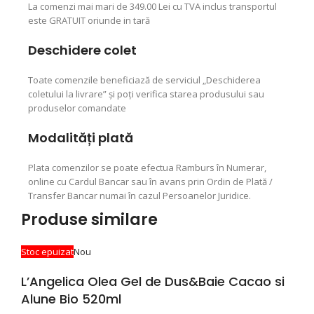
La comenzi mai mari de 349.00 Lei cu TVA inclus transportul
este GRATUIT oriunde in tară
Deschidere colet
Toate comenzile beneficiază de serviciul „Deschiderea
coletului la livrare” şi poţi verifica starea produsului sau
produselor comandate
Modalități plată
Plata comenzilor se poate efectua Ramburs în Numerar,
online cu Cardul Bancar sau în avans prin Ordin de Plată /
Transfer Bancar numai în cazul Persoanelor Juridice.
Produse similare
Stoc epuizat
Nou
L’Angelica Olea Gel de Dus&Baie Cacao si
Alune Bio 520ml