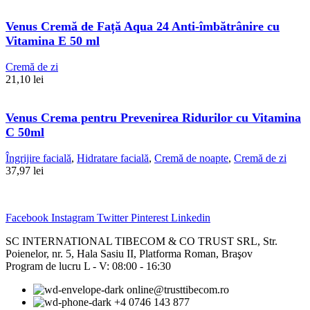
Venus Cremă de Față Aqua 24 Anti-îmbătrânire cu
Vitamina E 50 ml
Cremă de zi
21,10
lei
Venus Crema pentru Prevenirea Ridurilor cu Vitamina
C 50ml
Îngrijire facială
,
Hidratare facială
,
Cremă de noapte
,
Cremă de zi
37,97
lei
Facebook
Instagram
Twitter
Pinterest
Linkedin
SC INTERNATIONAL TIBECOM & CO TRUST SRL, Str.
Poienelor, nr. 5, Hala Sasiu II, Platforma Roman, Braşov
Program de lucru L - V: 08:00 - 16:30
online@trusttibecom.ro
+4 0746 143 877