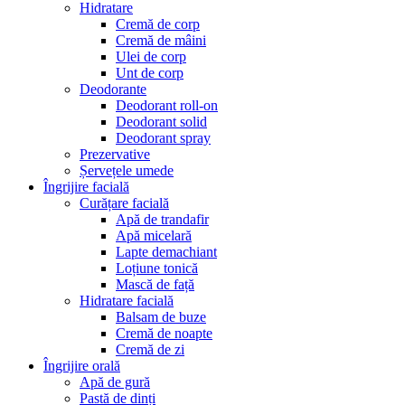
Hidratare
Cremă de corp
Cremă de mâini
Ulei de corp
Unt de corp
Deodorante
Deodorant roll-on
Deodorant solid
Deodorant spray
Prezervative
Șervețele umede
Îngrijire facială
Curățare facială
Apă de trandafir
Apă micelară
Lapte demachiant
Loțiune tonică
Mască de față
Hidratare facială
Balsam de buze
Cremă de noapte
Cremă de zi
Îngrijire orală
Apă de gură
Pastă de dinți