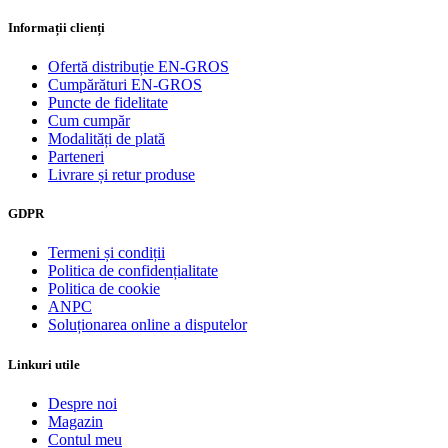
Informații clienți
Ofertă distribuție EN-GROS
Cumpărături EN-GROS
Puncte de fidelitate
Cum cumpăr
Modalități de plată
Parteneri
Livrare și retur produse
GDPR
Termeni și condiții
Politica de confidențialitate
Politica de cookie
ANPC
Soluționarea online a disputelor
Linkuri utile
Despre noi
Magazin
Contul meu