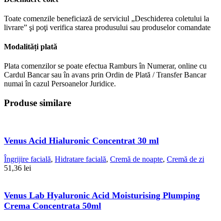
Toate comenzile beneficiază de serviciul „Deschiderea coletului la
livrare” şi poţi verifica starea produsului sau produselor comandate
Modalități plată
Plata comenzilor se poate efectua Ramburs în Numerar, online cu
Cardul Bancar sau în avans prin Ordin de Plată / Transfer Bancar
numai în cazul Persoanelor Juridice.
Produse similare
Venus Acid Hialuronic Concentrat 30 ml
Îngrijire facială
,
Hidratare facială
,
Cremă de noapte
,
Cremă de zi
51,36
lei
Venus Lab Hyaluronic Acid Moisturising Plumping
Crema Concentrata 50ml