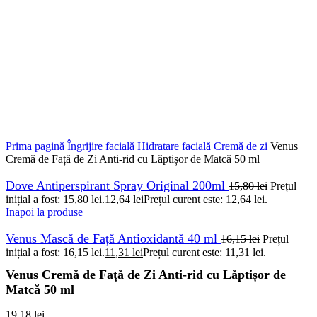
Prima pagină
Îngrijire facială
Hidratare facială
Cremă de zi
Venus
Cremă de Față de Zi Anti-rid cu Lăptișor de Matcă 50 ml
Dove Antiperspirant Spray Original 200ml
15,80
lei
Prețul
inițial a fost: 15,80 lei.
12,64
lei
Prețul curent este: 12,64 lei.
Inapoi la produse
Venus Mască de Față Antioxidantă 40 ml
16,15
lei
Prețul
inițial a fost: 16,15 lei.
11,31
lei
Prețul curent este: 11,31 lei.
Venus Cremă de Față de Zi Anti-rid cu Lăptișor de
Matcă 50 ml
19,18
lei