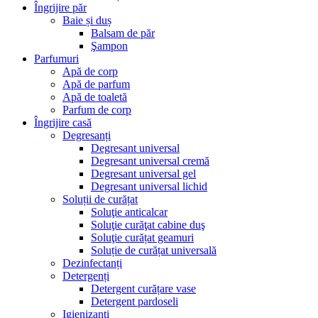
Îngrijire păr
Baie și duș
Balsam de păr
Şampon
Parfumuri
Apă de corp
Apă de parfum
Apă de toaletă
Parfum de corp
Îngrijire casă
Degresanți
Degresant universal
Degresant universal cremă
Degresant universal gel
Degresant universal lichid
Soluții de curățat
Soluţie anticalcar
Soluţie curăţat cabine duş
Soluţie curățat geamuri
Soluție de curățat universală
Dezinfectanți
Detergenți
Detergent curățare vase
Detergent pardoseli
Igienizanți