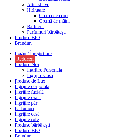
After shave
Hidratare
Cremă de corp
Cremă de mâini
Bărbierit
Parfumuri bărbătești
Produse BIO
Branduri
Login / Înregistrare
Reduceri
Produse Noi
Ingrijire Personala
Ingrijire Casa
Produse de Lux
Îngrijire corporală
Îngrijire facială
Îngrijire orală
Îngrijire păr
Parfumuri
Îngrijire casă
Îngrijire rufe
Produse bărbătești
Produse BIO
Branduri