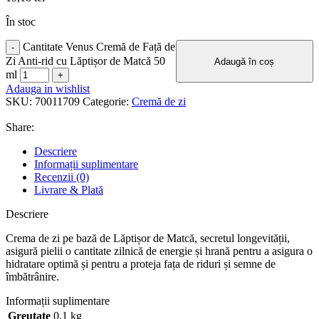
În stoc
Cantitate Venus Cremă de Față de
Zi Anti-rid cu Lăptișor de Matcă 50
Adaugă în coș
ml
Adauga in wishlist
SKU:
70011709
Categorie:
Cremă de zi
Share:
Descriere
Informații suplimentare
Recenzii (0)
Livrare & Plată
Descriere
Crema de zi pe bază de Lăptișor de Matcă, secretul longevității,
asigură pielii o cantitate zilnică de energie și hrană pentru a asigura o
hidratare optimă și pentru a proteja fața de riduri și semne de
îmbătrânire.
Informații suplimentare
Greutate
0,1 kg