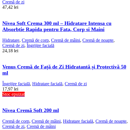
Cremă de zi
47,42
lei
Nivea Soft Crema 300 ml – Hidratare Intensa cu
Absorbtie Rapida pentru Fata, Corp si Maini
Hidratare
,
Cremă de corp
,
Cremă de mâini
,
Cremă de noapte
,
Cremă de zi
,
Îngrijire facială
24,18
lei
Venus Cremă de Față de Zi Hidratantă și Protectivă 50
ml
Îngrijire facială
,
Hidratare facială
,
Cremă de zi
17,97
lei
Stoc epuizat
Nivea Cremă Soft 200 ml
Cremă de corp
,
Cremă de mâini
,
Hidratare facială
,
Cremă de noapte
,
Cremă de zi
,
Cremă de mâini