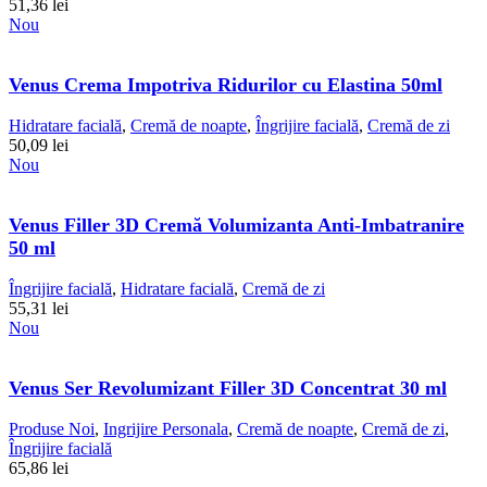
51,36
lei
Nou
Venus Crema Impotriva Ridurilor cu Elastina 50ml
Hidratare facială
,
Cremă de noapte
,
Îngrijire facială
,
Cremă de zi
50,09
lei
Nou
Venus Filler 3D Cremă Volumizanta Anti-Imbatranire
50 ml
Îngrijire facială
,
Hidratare facială
,
Cremă de zi
55,31
lei
Nou
Venus Ser Revolumizant Filler 3D Concentrat 30 ml
Produse Noi
,
Ingrijire Personala
,
Cremă de noapte
,
Cremă de zi
,
Îngrijire facială
65,86
lei