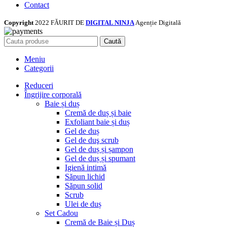
Contact
Copyright
2022 FĂURIT DE
DIGITAL NINJA
Agenție Digitală
Caută
Meniu
Categorii
Reduceri
Îngrijire corporală
Baie și duș
Cremă de duș și baie
Exfoliant baie și duș
Gel de duș
Gel de duş scrub
Gel de duș și șampon
Gel de duș și spumant
Igienă intimă
Săpun lichid
Săpun solid
Scrub
Ulei de duș
Set Cadou
Cremă de Baie și Duș