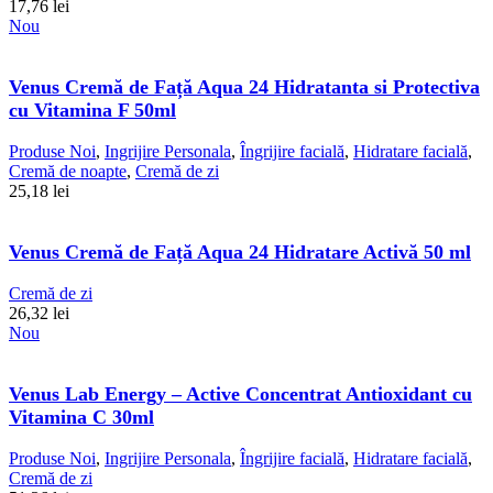
17,76
lei
Nou
Venus Cremă de Față Aqua 24 Hidratanta si Protectiva
cu Vitamina F 50ml
Produse Noi
,
Ingrijire Personala
,
Îngrijire facială
,
Hidratare facială
,
Cremă de noapte
,
Cremă de zi
25,18
lei
Venus Cremă de Față Aqua 24 Hidratare Activă 50 ml
Cremă de zi
26,32
lei
Nou
Venus Lab Energy – Active Concentrat Antioxidant cu
Vitamina C 30ml
Produse Noi
,
Ingrijire Personala
,
Îngrijire facială
,
Hidratare facială
,
Cremă de zi