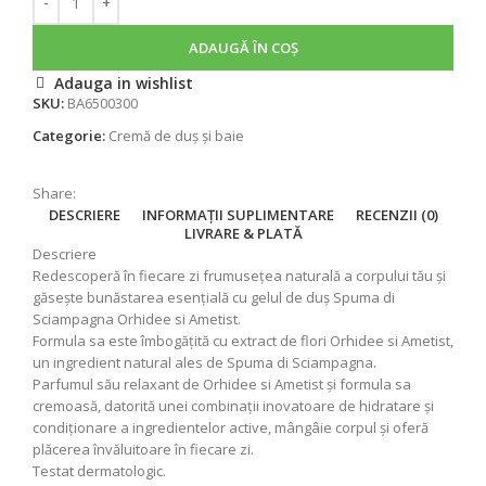
ADAUGĂ ÎN COȘ
Adauga in wishlist
SKU:
BA6500300
Categorie:
Cremă de duș și baie
Share:
DESCRIERE
INFORMAȚII SUPLIMENTARE
RECENZII (0)
LIVRARE & PLATĂ
Descriere
Redescoperă în fiecare zi frumusețea naturală a corpului tău și
găsește bunăstarea esențială cu gelul de duș Spuma di
Sciampagna Orhidee si Ametist.
Formula sa este îmbogățită cu extract de flori Orhidee si Ametist,
un ingredient natural ales de Spuma di Sciampagna.
Parfumul său relaxant de Orhidee si Ametist și formula sa
cremoasă, datorită unei combinații inovatoare de hidratare și
condiționare a ingredientelor active, mângâie corpul și oferă
plăcerea învăluitoare în fiecare zi.
Testat dermatologic.