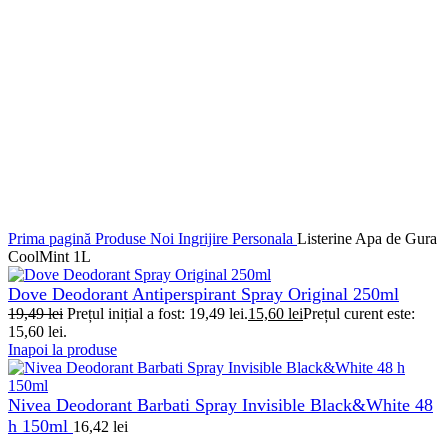
Prima pagină
Produse Noi
Ingrijire Personala
Listerine Apa de Gura
CoolMint 1L
Dove Deodorant Antiperspirant Spray Original 250ml
19,49
lei
Prețul inițial a fost: 19,49 lei.
15,60
lei
Prețul curent este:
15,60 lei.
Inapoi la produse
Nivea Deodorant Barbati Spray Invisible Black&White 48
h 150ml
16,42
lei