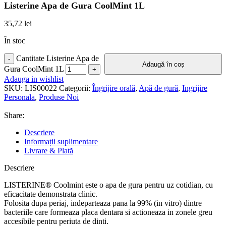
Listerine Apa de Gura CoolMint 1L
35,72
lei
În stoc
Cantitate Listerine Apa de
Adaugă în coș
Gura CoolMint 1L
Adauga in wishlist
SKU:
LIS00022
Categorii:
Îngrijire orală
,
Apă de gură
,
Ingrijire
Personala
,
Produse Noi
Share:
Descriere
Informații suplimentare
Livrare & Plată
Descriere
LISTERINE® Coolmint este o apa de gura pentru uz cotidian, cu
eficacitate demonstrata clinic.
Folosita dupa periaj, indeparteaza pana la 99% (in vitro) dintre
bacteriile care formeaza placa dentara si actioneaza in zonele greu
accesibile pentru periuta de dinti.