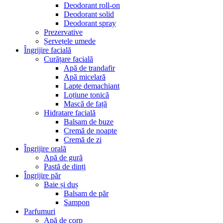
Deodorant roll-on
Deodorant solid
Deodorant spray
Prezervative
Șervețele umede
Îngrijire facială
Curățare facială
Apă de trandafir
Apă micelară
Lapte demachiant
Loțiune tonică
Mască de față
Hidratare facială
Balsam de buze
Cremă de noapte
Cremă de zi
Îngrijire orală
Apă de gură
Pastă de dinți
Îngrijire păr
Baie și duș
Balsam de păr
Şampon
Parfumuri
Apă de corp