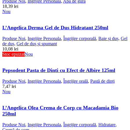
Produse Noi
,
Ingrijire Personala
,
Apă de gură
18,39
lei
Nou
L’Angelica Derma Gel de Dus Hidratant 250ml
Produse Noi
,
Ingrijire Personala
,
Îngrijire corporală
,
Baie și duș
,
Gel
de duș
,
Gel de duș și spumant
10,08
lei
Stoc epuizat
Nou
Pepsodent Pasta de Dinti cu Efect de Albire 125ml
Produse Noi
,
Ingrijire Personala
,
Îngrijire orală
,
Pastă de dinți
7,47
lei
Nou
L’Angelica Olea Crema de Corp cu Macadamia Bio
250ml
Produse Noi
,
Ingrijire Personala
,
Îngrijire corporală
,
Hidratare
,
Cremă de corp