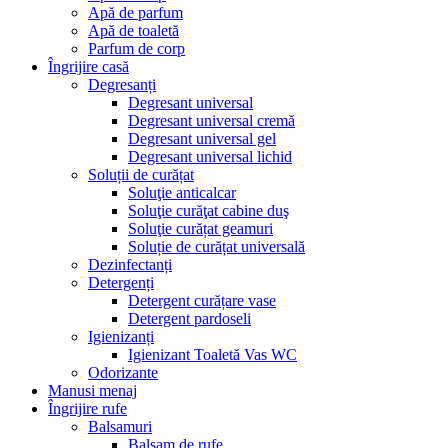
Apă de parfum
Apă de toaletă
Parfum de corp
Îngrijire casă
Degresanți
Degresant universal
Degresant universal cremă
Degresant universal gel
Degresant universal lichid
Soluții de curățat
Soluţie anticalcar
Soluţie curăţat cabine duş
Soluţie curățat geamuri
Soluție de curățat universală
Dezinfectanți
Detergenți
Detergent curățare vase
Detergent pardoseli
Igienizanți
Igienizant Toaletă Vas WC
Odorizante
Manusi menaj
Îngrijire rufe
Balsamuri
Balsam de rufe