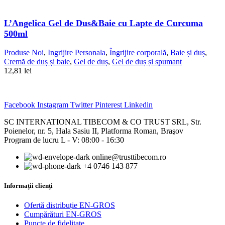
L’Angelica Gel de Dus&Baie cu Lapte de Curcuma
500ml
Produse Noi
,
Ingrijire Personala
,
Îngrijire corporală
,
Baie și duș
,
Cremă de duș și baie
,
Gel de duș
,
Gel de duș și spumant
12,81
lei
Facebook
Instagram
Twitter
Pinterest
Linkedin
SC INTERNATIONAL TIBECOM & CO TRUST SRL, Str.
Poienelor, nr. 5, Hala Sasiu II, Platforma Roman, Braşov
Program de lucru L - V: 08:00 - 16:30
online@trusttibecom.ro
+4 0746 143 877
Informații clienți
Ofertă distribuție EN-GROS
Cumpărături EN-GROS
Puncte de fidelitate