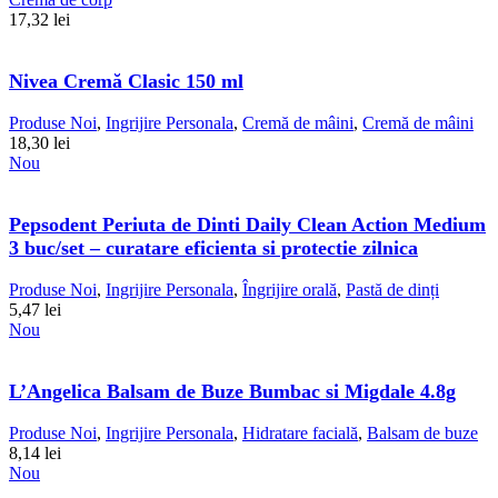
17,32
lei
Nivea Cremă Clasic 150 ml
Produse Noi
,
Ingrijire Personala
,
Cremă de mâini
,
Cremă de mâini
18,30
lei
Nou
Pepsodent Periuta de Dinti Daily Clean Action Medium
3 buc/set – curatare eficienta si protectie zilnica
Produse Noi
,
Ingrijire Personala
,
Îngrijire orală
,
Pastă de dinți
5,47
lei
Nou
L’Angelica Balsam de Buze Bumbac si Migdale 4.8g
Produse Noi
,
Ingrijire Personala
,
Hidratare facială
,
Balsam de buze
8,14
lei
Nou