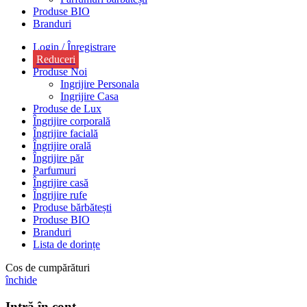
Produse BIO
Branduri
Login / Înregistrare
Reduceri
Produse Noi
Ingrijire Personala
Ingrijire Casa
Produse de Lux
Îngrijire corporală
Îngrijire facială
Îngrijire orală
Îngrijire păr
Parfumuri
Îngrijire casă
Îngrijire rufe
Produse bărbătești
Produse BIO
Branduri
Lista de dorințe
Cos de cumpărături
închide
Intră în cont