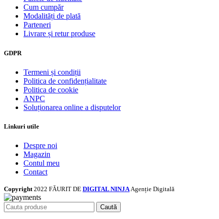
Cum cumpăr
Modalități de plată
Parteneri
Livrare și retur produse
GDPR
Termeni și condiții
Politica de confidențialitate
Politica de cookie
ANPC
Soluționarea online a disputelor
Linkuri utile
Despre noi
Magazin
Contul meu
Contact
Copyright
2022 FĂURIT DE
DIGITAL NINJA
Agenție Digitală
Caută