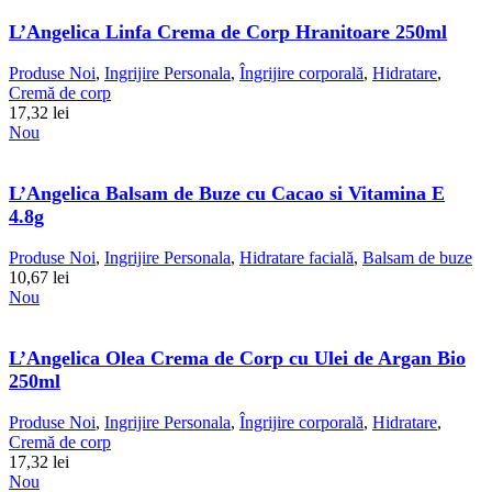
L’Angelica Linfa Crema de Corp Hranitoare 250ml
Produse Noi
,
Ingrijire Personala
,
Îngrijire corporală
,
Hidratare
,
Cremă de corp
17,32
lei
Nou
L’Angelica Balsam de Buze cu Cacao si Vitamina E
4.8g
Produse Noi
,
Ingrijire Personala
,
Hidratare facială
,
Balsam de buze
10,67
lei
Nou
L’Angelica Olea Crema de Corp cu Ulei de Argan Bio
250ml
Produse Noi
,
Ingrijire Personala
,
Îngrijire corporală
,
Hidratare
,
Cremă de corp
17,32
lei
Nou