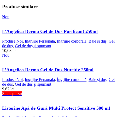
Produse similare
Nou
L’Angelica Derma Gel de Dus Purificant 250ml
Produse Noi
,
Ingrijire Personala
,
Îngrijire corporală
,
Baie și duș
,
Gel
de duș
,
Gel de duș și spumant
10,08
lei
Nou
L’Angelica Derma Gel de Dus Nutritiv 250ml
Produse Noi
,
Ingrijire Personala
,
Îngrijire corporală
,
Baie și duș
,
Gel
de duș
,
Gel de duș și spumant
9,62
lei
Stoc epuizat
Listerine Apă de Gură Multi Protect Sensitive 500 ml