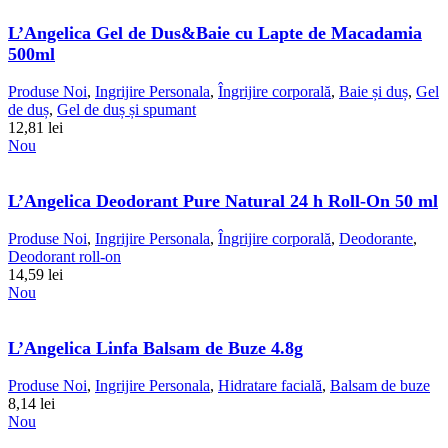
L’Angelica Gel de Dus&Baie cu Lapte de Macadamia
500ml
Produse Noi
,
Ingrijire Personala
,
Îngrijire corporală
,
Baie și duș
,
Gel
de duș
,
Gel de duș și spumant
12,81
lei
Nou
L’Angelica Deodorant Pure Natural 24 h Roll-On 50 ml
Produse Noi
,
Ingrijire Personala
,
Îngrijire corporală
,
Deodorante
,
Deodorant roll-on
14,59
lei
Nou
L’Angelica Linfa Balsam de Buze 4.8g
Produse Noi
,
Ingrijire Personala
,
Hidratare facială
,
Balsam de buze
8,14
lei
Nou