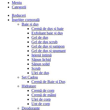
Meniu
Categorii
Reduceri
Îngrijire corporală
Baie și duș
Cremă de duș și baie
Exfoliant baie și duș
Gel de duș
Gel de duş scrub
Gel de duș și șampon
Gel de duș și spumant
Igienă intimă
Săpun lichid
Săpun solid
Scrub
Ulei de duș
Set Cadou
Cremă de Baie și Duș
Hidratare
Cremă de corp
Cremă de mâini
Ulei de corp
Unt de corp
Deodorante