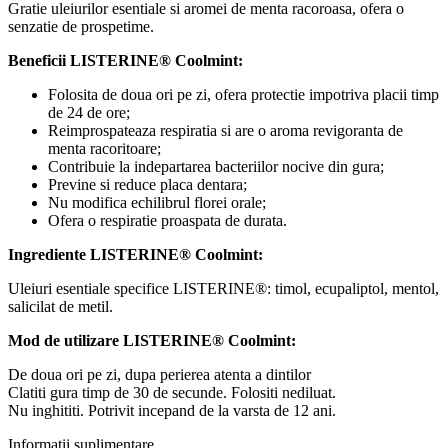
Gratie uleiurilor esentiale si aromei de menta racoroasa, ofera o
senzatie de prospetime.
Beneficii LISTERINE® Coolmint:
Folosita de doua ori pe zi, ofera protectie impotriva placii timp
de 24 de ore;
Reimprospateaza respiratia si are o aroma revigoranta de
menta racoritoare;
Contribuie la indepartarea bacteriilor nocive din gura;
Previne si reduce placa dentara;
Nu modifica echilibrul florei orale;
Ofera o respiratie proaspata de durata.
Ingrediente LISTERINE® Coolmint:
Uleiuri esentiale specifice LISTERINE®: timol, ecupaliptol, mentol,
salicilat de metil.
Mod de utilizare LISTERINE® Coolmint:
De doua ori pe zi, dupa perierea atenta a dintilor
Clatiti gura timp de 30 de secunde. Folositi nediluat.
Nu inghititi. Potrivit incepand de la varsta de 12 ani.
Informații suplimentare