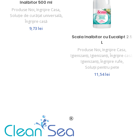
Inalbitor 500 ml
Produse Noi
,
Ingrijire Casa
,
Soluție de curățat universală
,
Îngrijire casă
9,73
lei
Scala Inalbitor cu Eucalipt 2.5
L
Produse Noi
,
Ingrijire Casa
,
Igienizanți
,
Igienizanți
,
Îngrijire casă
,
Igienizanți
,
Îngrijire rufe
,
Soluții pentru pete
11,54
lei