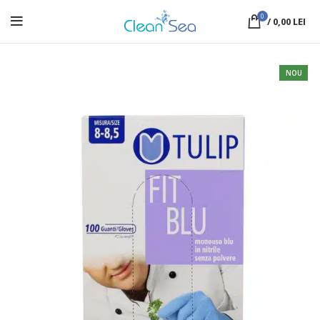
0
/
0,00
LEI
NOU