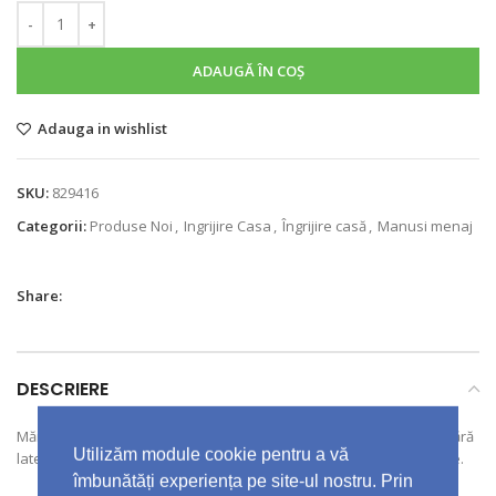
ADAUGĂ ÎN COȘ
Adauga in wishlist
SKU:
829416
Categorii:
Produse Noi
,
Ingrijire Casa
,
Îngrijire casă
,
Manusi menaj
Share:
DESCRIERE
Mănuși de unică folosință din nitril, rezistente și de lungă durată, fără
Utilizăm module cookie pentru a vă
latex, de culoare albastru deschis, cu margine rezistentă la rupere.
îmbunătăți experiența pe site-ul nostru. Prin