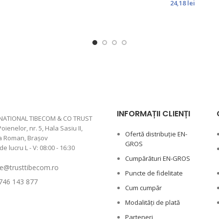
24,18
lei
INFORMAȚII CLIENȚI
NATIONAL TIBECOM & CO TRUST
Poienelor, nr. 5, Hala Sasiu II,
Ofertă distribuție EN-
a Roman, Braşov
GROS
 lucru L - V: 08:00 - 16:30
Cumpărături EN-GROS
ne@trusttibecom.ro
Puncte de fidelitate
746 143 877
Cum cumpăr
Modalități de plată
Parteneri