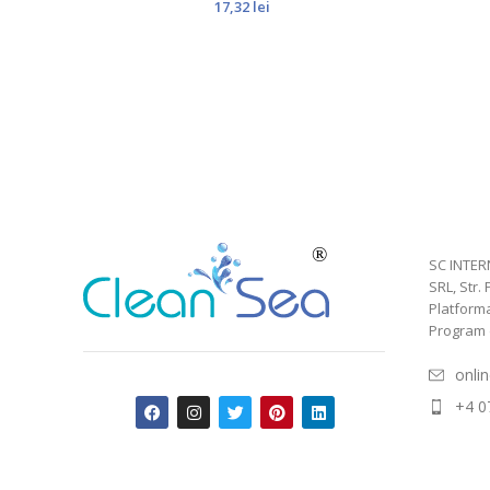
17,32
lei
SC INTER
SRL, Str. 
Platform
Program de
onli
+4 0