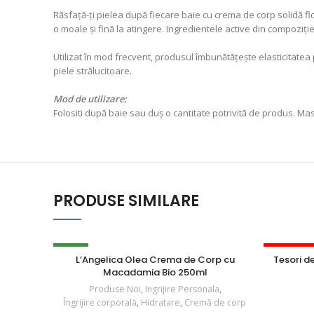
Răsfață-ți pielea după fiecare baie cu crema de corp solidă flor
o moale și fină la atingere. Ingredientele active din compoziți
Utilizat în mod frecvent, produsul îmbunătățește elasticitatea 
piele strălucitoare.
Mod de utilizare:
Folositi după baie sau duș o cantitate potrivită de produs. Ma
PRODUSE SIMILARE
NOU
STOC EPU
L’Angelica Olea Crema de Corp cu
Tesori d
Macadamia Bio 250ml
Produse Noi
,
Ingrijire Personala
,
Îngrijire corporală
,
Hidratare
,
Cremă de corp