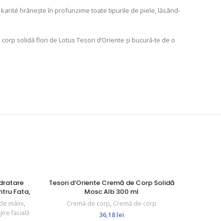
 karité hrănește în profunzime toate tipurile de piele, lăsând-
corp solidă flori de Lotus Tesori d’Oriente și bucură-te de o
NOU
dratare
Tesori d’Oriente Cremă de Corp Solidă
L’Angelic
ntru Fata,
Mosc Alb 300 ml
de mâini
,
Cremă de corp
,
Cremă de corp
Pr
ijire facială
Îngrijire
36,18
lei