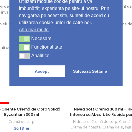
Utilizăm module cookie pentru a vă
i de Lotus Tesori d’Oriente. Formula alcătuită din extract de lotus și unt de
îmbunătăți experiența pe site-ul nostru. Prin
e învăluie corpul într-un parfum senzual.
navigarea pe acest site, sunteți de acord cu
utilizarea cookie-urilor de către noi.
pielii și sporește senzația de confort a întregului organism. Alege crema de 
Află mai multe
Necesare
Necesare
Funcționalitate
sati usor pe tot corpul pana la absorbtia completa.
Funcționalitate
Analitice
Analitice
Accept
Salvează Setările
IZAT
e Oriente Cremă de Corp Solidă
Nivea Soft Crema 300 ml – Hi
Byzantium 300 ml
Intensa cu Absorbtie Rapida pe
Corp si Maini
Cremă de corp
Hidratare
,
Cremă de corp
,
Cremă 
Cremă de noapte
,
Cremă de zi
,
Îngr
36,18
lei