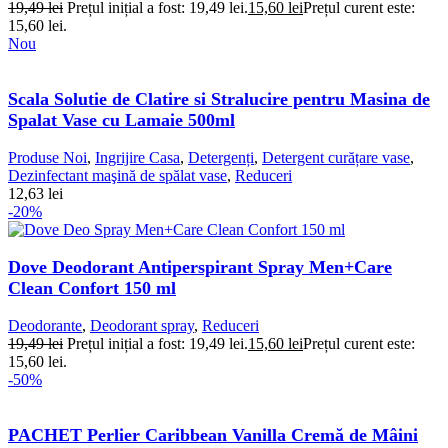
19,49
lei
Prețul inițial a fost: 19,49 lei.
15,60
lei
Prețul curent este:
15,60 lei.
Nou
Scala Solutie de Clatire si Stralucire pentru Masina de
Spalat Vase cu Lamaie 500ml
Produse Noi
,
Ingrijire Casa
,
Detergenți
,
Detergent curățare vase
,
Dezinfectant maşină de spălat vase
,
Reduceri
12,63
lei
-20%
Dove Deodorant Antiperspirant Spray Men+Care
Clean Confort 150 ml
Deodorante
,
Deodorant spray
,
Reduceri
19,49
lei
Prețul inițial a fost: 19,49 lei.
15,60
lei
Prețul curent este:
15,60 lei.
-50%
PACHET Perlier Caribbean Vanilla Cremă de Mâini