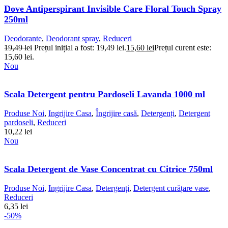
Dove Antiperspirant Invisible Care Floral Touch Spray
250ml
Deodorante
,
Deodorant spray
,
Reduceri
19,49
lei
Prețul inițial a fost: 19,49 lei.
15,60
lei
Prețul curent este:
15,60 lei.
Nou
Scala Detergent pentru Pardoseli Lavanda 1000 ml
Produse Noi
,
Ingrijire Casa
,
Îngrijire casă
,
Detergenți
,
Detergent
pardoseli
,
Reduceri
10,22
lei
Nou
Scala Detergent de Vase Concentrat cu Citrice 750ml
Produse Noi
,
Ingrijire Casa
,
Detergenți
,
Detergent curățare vase
,
Reduceri
6,35
lei
-50%