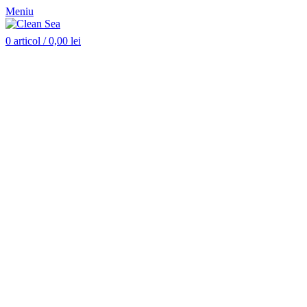
Meniu
0
articol
/
0,00
lei
-30%
Stoc epuizat