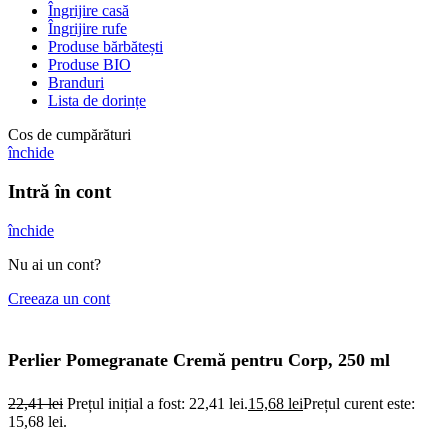
Îngrijire casă
Îngrijire rufe
Produse bărbătești
Produse BIO
Branduri
Lista de dorințe
Cos de cumpărături
închide
Intră în cont
închide
Nu ai un cont?
Creeaza un cont
Perlier Pomegranate Cremă pentru Corp, 250 ml
22,41
lei
Prețul inițial a fost: 22,41 lei.
15,68
lei
Prețul curent este:
15,68 lei.