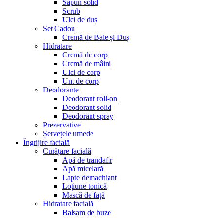
Săpun solid
Scrub
Ulei de duș
Set Cadou
Cremă de Baie și Duș
Hidratare
Cremă de corp
Cremă de mâini
Ulei de corp
Unt de corp
Deodorante
Deodorant roll-on
Deodorant solid
Deodorant spray
Prezervative
Șervețele umede
Îngrijire facială
Curățare facială
Apă de trandafir
Apă micelară
Lapte demachiant
Loțiune tonică
Mască de față
Hidratare facială
Balsam de buze