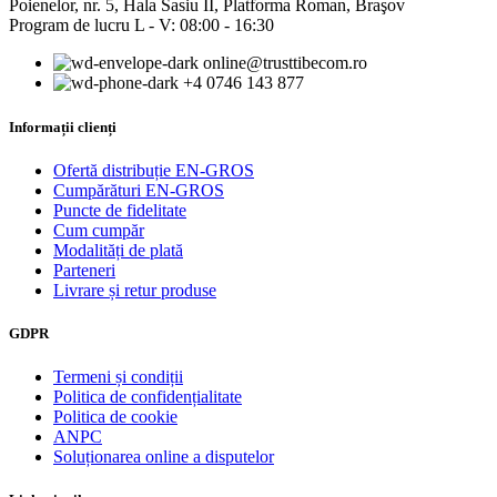
Poienelor, nr. 5, Hala Sasiu II, Platforma Roman, Braşov
Program de lucru L - V: 08:00 - 16:30
online@trusttibecom.ro
+4 0746 143 877
Informații clienți
Ofertă distribuție EN-GROS
Cumpărături EN-GROS
Puncte de fidelitate
Cum cumpăr
Modalități de plată
Parteneri
Livrare și retur produse
GDPR
Termeni și condiții
Politica de confidențialitate
Politica de cookie
ANPC
Soluționarea online a disputelor