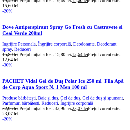
19,49
lei
Prețul inițial a fost: 19,49 lei.
15,60
lei
Prețul curent este:
15,60 lei.
-20%
Dove Antiperspirant Spray Go Fresh cu Castravete si
Ceai Verde 200ml
Ingrijire Personala
,
Îngrijire corporală
,
Deodorante
,
Deodorant
spray
,
Reduceri
15,80
lei
Prețul inițial a fost: 15,80 lei.
12,64
lei
Prețul curent este:
12,64 lei.
-30%
PACHET Vidal Gel de Duş Polar Ice 250 ml+Fila Apă
de Corp Aqua Sport N. 1 Men 100 ml
Produse bărbătești
,
Baie și duș
,
Gel de duș
,
Gel de duș și spumant
,
Parfumuri bărbătești
,
Reduceri
,
Îngrijire corporală
32,96
lei
Prețul inițial a fost: 32,96 lei.
23,07
lei
Prețul curent este:
23,07 lei.
-20%