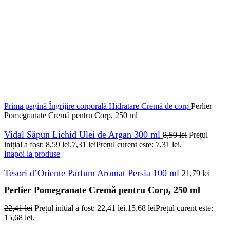
Prima pagină
Îngrijire corporală
Hidratare
Cremă de corp
Perlier
Pomegranate Cremă pentru Corp, 250 ml
Vidal Săpun Lichid Ulei de Argan 300 ml
8,59
lei
Prețul
inițial a fost: 8,59 lei.
7,31
lei
Prețul curent este: 7,31 lei.
Inapoi la produse
Tesori d’Oriente Parfum Aromat Persia 100 ml
21,79
lei
Perlier Pomegranate Cremă pentru Corp, 250 ml
22,41
lei
Prețul inițial a fost: 22,41 lei.
15,68
lei
Prețul curent este:
15,68 lei.