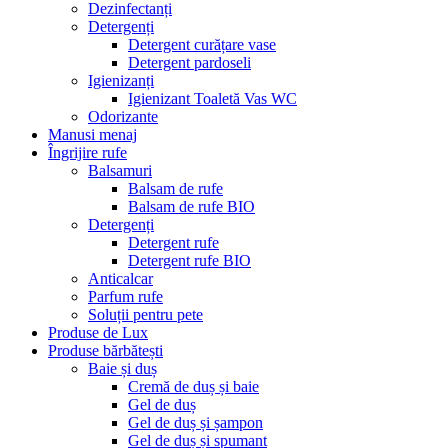
Dezinfectanți
Detergenți
Detergent curățare vase
Detergent pardoseli
Igienizanți
Igienizant Toaletă Vas WC
Odorizante
Manusi menaj
Îngrijire rufe
Balsamuri
Balsam de rufe
Balsam de rufe BIO
Detergenți
Detergent rufe
Detergent rufe BIO
Anticalcar
Parfum rufe
Soluții pentru pete
Produse de Lux
Produse bărbătești
Baie și duș
Cremă de duș și baie
Gel de duș
Gel de duș și șampon
Gel de duș și spumant