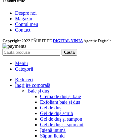
Linkuri utile
Despre noi
Magazin
Contul meu
Contact
Copyright
2022 FĂURIT DE
DIGITAL NINJA
Agenție Digitală
Caută
Meniu
Categorii
Reduceri
Îngrijire corporală
Baie și duș
Cremă de duș și baie
Exfoliant baie și duș
Gel de duș
Gel de duş scrub
Gel de duș și șampon
Gel de duș și spumant
Igienă intimă
Săpun lichid