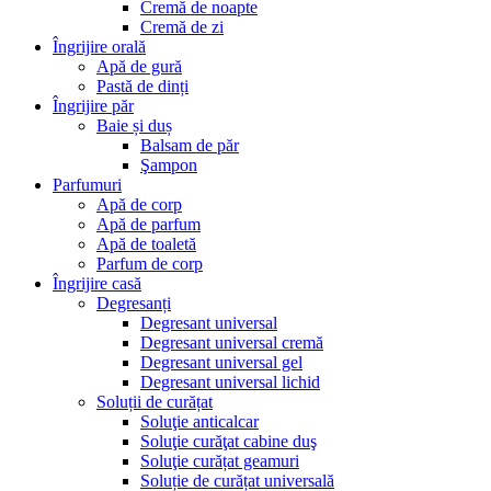
Cremă de noapte
Cremă de zi
Îngrijire orală
Apă de gură
Pastă de dinți
Îngrijire păr
Baie și duș
Balsam de păr
Şampon
Parfumuri
Apă de corp
Apă de parfum
Apă de toaletă
Parfum de corp
Îngrijire casă
Degresanți
Degresant universal
Degresant universal cremă
Degresant universal gel
Degresant universal lichid
Soluții de curățat
Soluţie anticalcar
Soluţie curăţat cabine duş
Soluţie curățat geamuri
Soluție de curățat universală