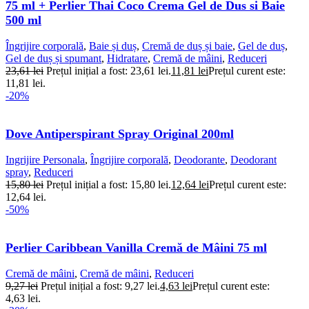
75 ml + Perlier Thai Coco Crema Gel de Dus si Baie
500 ml
Îngrijire corporală
,
Baie și duș
,
Cremă de duș și baie
,
Gel de duș
,
Gel de duș și spumant
,
Hidratare
,
Cremă de mâini
,
Reduceri
23,61
lei
Prețul inițial a fost: 23,61 lei.
11,81
lei
Prețul curent este:
11,81 lei.
-20%
Dove Antiperspirant Spray Original 200ml
Ingrijire Personala
,
Îngrijire corporală
,
Deodorante
,
Deodorant
spray
,
Reduceri
15,80
lei
Prețul inițial a fost: 15,80 lei.
12,64
lei
Prețul curent este:
12,64 lei.
-50%
Perlier Caribbean Vanilla Cremă de Mâini 75 ml
Cremă de mâini
,
Cremă de mâini
,
Reduceri
9,27
lei
Prețul inițial a fost: 9,27 lei.
4,63
lei
Prețul curent este:
4,63 lei.