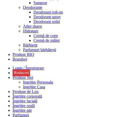
Șampon
Deodorante
Deodorant roll-on
Deodorant spray
Deodorant solid
After shave
Hidratare
Cremă de corp
Cremă de mâini
Bărbierit
Parfumuri bărbătești
Produse BIO
Branduri
Login / Înregistrare
Reduceri
Produse Noi
Ingrijire Personala
Ingrijire Casa
Produse de Lux
Îngrijire corporală
Îngrijire facială
Îngrijire orală
Îngrijire păr
Parfumuri