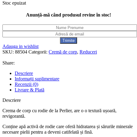
Stoc epuizat
Anunță-mă când produsul revine în stoc!
Adauga in wishlist
SKU:
88504
Categorii:
Cremă de corp
,
Reduceri
Share:
Descriere
Informații suplimentare
Recenzii (0)
Livrare & Plată
Descriere
Crema de corp cu rodie de la Perlier, are o o textură ușoară,
revigorantă.
Conține apă activă de rodie care oferă hidratarea și sărurile minerale
necesare pielii pentru a deveni catifelată și fină.