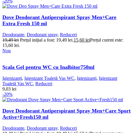
-20%
Dove Deodorant Antiperspirant Spray Men+Care
Extra Fresh 150 ml
Deodorante
,
Deodorant spray
,
Reduceri
19,49
lei
Prețul inițial a fost: 19,49 lei.
15,60
lei
Prețul curent este:
15,60 lei.
Nou
Scala Gel pentru WC cu Inalbitor750ml
Igienizanți
,
Igienizant Toaletă Vas WC
,
Igienizanți
,
Igienizant
Toaletă Vas WC
,
Reduceri
9,03
lei
-20%
Dove Deodorant Antiperspirant Spray Men+Care Sport
Active+Fresh150 ml
Deodorante
,
Deodorant spray
,
Reduceri