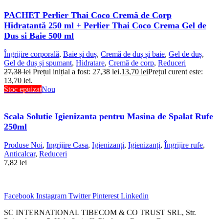
PACHET Perlier Thai Coco Cremă de Corp
Hidratantă 250 ml + Perlier Thai Coco Crema Gel de
Dus si Baie 500 ml
Îngrijire corporală
,
Baie și duș
,
Cremă de duș și baie
,
Gel de duș
,
Gel de duș și spumant
,
Hidratare
,
Cremă de corp
,
Reduceri
27,38
lei
Prețul inițial a fost: 27,38 lei.
13,70
lei
Prețul curent este:
13,70 lei.
Stoc epuizat
Nou
Scala Solutie Igienizanta pentru Masina de Spalat Rufe
250ml
Produse Noi
,
Ingrijire Casa
,
Igienizanți
,
Igienizanți
,
Îngrijire rufe
,
Anticalcar
,
Reduceri
7,82
lei
Facebook
Instagram
Twitter
Pinterest
Linkedin
SC INTERNATIONAL TIBECOM & CO TRUST SRL, Str.