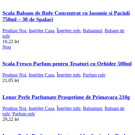
Scala Balsam de Rufe Concentrat cu Iasomie si Paciuli
750ml – 30 de Spalari
Produse Noi
,
Ingrijire Casa
,
Îngrijire rufe
,
Balsamuri
,
Balsam de
rufe
10,22
lei
Nou
Scala Fresco Parfum pentru Tesaturi cu Orhidee 500ml
Produse Noi
,
Ingrijire Casa
,
Îngrijire rufe
,
Parfum rufe
21,05
lei
Lenor Perle Parfumate Prospetime de Primavara 210g
Produse Noi
,
Ingrijire Casa
,
Îngrijire rufe
,
Balsamuri
,
Balsam de
rufe
,
Parfum rufe
29,22
lei