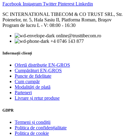
Facebook
Instagram
Twitter
Pinterest
Linkedin
SC INTERNATIONAL TIBECOM & CO TRUST SRL, Str.
Poienelor, nr. 5, Hala Sasiu II, Platforma Roman, Braşov
Program de lucru L - V: 08:00 - 16:30
online@trusttibecom.ro
+4 0746 143 877
Informații clienți
Ofertă distribuție EN-GROS
Cumpărături EN-GROS
Puncte de fidelitate
Cum cumpăr
Modalități de plată
Parteneri
Livrare și retur produse
GDPR
Termeni și condiții
Politica de confidențialitate
Politica de cookie