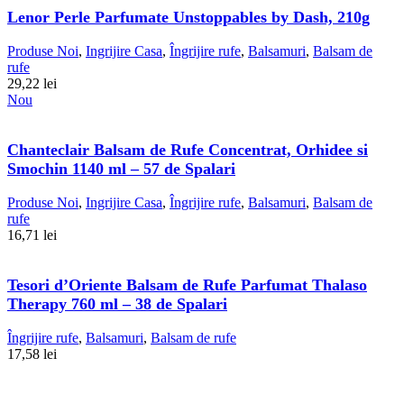
Lenor Perle Parfumate Unstoppables by Dash, 210g
Produse Noi
,
Ingrijire Casa
,
Îngrijire rufe
,
Balsamuri
,
Balsam de
rufe
29,22
lei
Nou
Chanteclair Balsam de Rufe Concentrat, Orhidee si
Smochin 1140 ml – 57 de Spalari
Produse Noi
,
Ingrijire Casa
,
Îngrijire rufe
,
Balsamuri
,
Balsam de
rufe
16,71
lei
Tesori d’Oriente Balsam de Rufe Parfumat Thalaso
Therapy 760 ml – 38 de Spalari
Îngrijire rufe
,
Balsamuri
,
Balsam de rufe
17,58
lei