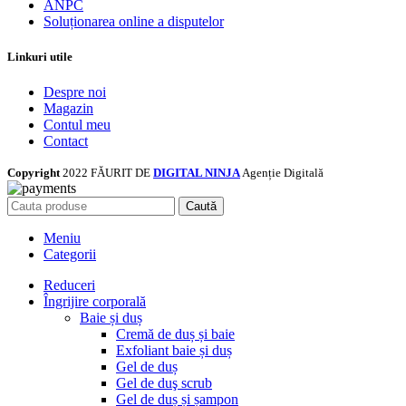
ANPC
Soluționarea online a disputelor
Linkuri utile
Despre noi
Magazin
Contul meu
Contact
Copyright
2022 FĂURIT DE
DIGITAL NINJA
Agenție Digitală
Caută
Meniu
Categorii
Reduceri
Îngrijire corporală
Baie și duș
Cremă de duș și baie
Exfoliant baie și duș
Gel de duș
Gel de duş scrub
Gel de duș și șampon