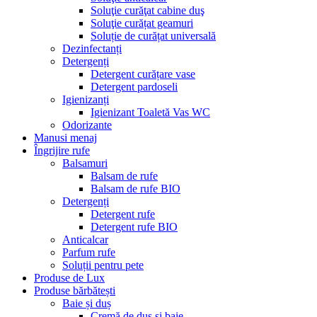
Soluţie curăţat cabine duş
Soluţie curățat geamuri
Soluție de curățat universală
Dezinfectanți
Detergenți
Detergent curățare vase
Detergent pardoseli
Igienizanți
Igienizant Toaletă Vas WC
Odorizante
Manusi menaj
Îngrijire rufe
Balsamuri
Balsam de rufe
Balsam de rufe BIO
Detergenți
Detergent rufe
Detergent rufe BIO
Anticalcar
Parfum rufe
Soluții pentru pete
Produse de Lux
Produse bărbătești
Baie și duș
Cremă de duș și baie