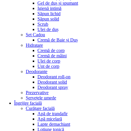
Gel de duș și spumant
Igienă intimă
Săpun lichid
Săpun solid
Scrub
Ulei de duș
Set Cadou
Cremă de Baie și Duș
Hidratare
Cremă de corp
Cremă de mâini
Ulei de corp
Unt de corp
Deodorante
Deodorant roll-on
Deodorant solid
Deodorant spray
Prezervative
Șervețele umede
Îngrijire facială
Curățare facială
Apă de trandafir
Apă micelară
Lapte demachiant
Loțiune tonică