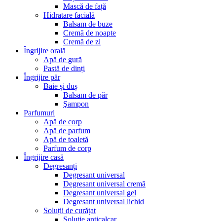
Mască de față
Hidratare facială
Balsam de buze
Cremă de noapte
Cremă de zi
Îngrijire orală
Apă de gură
Pastă de dinți
Îngrijire păr
Baie și duș
Balsam de păr
Şampon
Parfumuri
Apă de corp
Apă de parfum
Apă de toaletă
Parfum de corp
Îngrijire casă
Degresanți
Degresant universal
Degresant universal cremă
Degresant universal gel
Degresant universal lichid
Soluții de curățat
Soluţie anticalcar