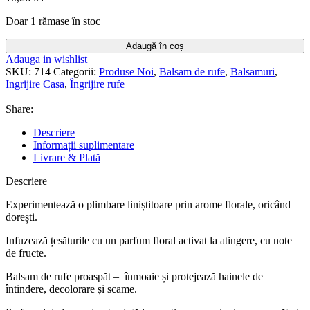
Doar 1 rămase în stoc
Adaugă în coș
Adauga in wishlist
SKU:
714
Categorii:
Produse Noi
,
Balsam de rufe
,
Balsamuri
,
Ingrijire Casa
,
Îngrijire rufe
Share:
Descriere
Informații suplimentare
Livrare & Plată
Descriere
Experimentează o plimbare liniștitoare prin arome florale, oricând
dorești.
Infuzează țesăturile cu un parfum floral activat la atingere, cu note
de fructe.
Balsam de rufe proaspăt – înmoaie și protejează hainele de
întindere, decolorare și scame.