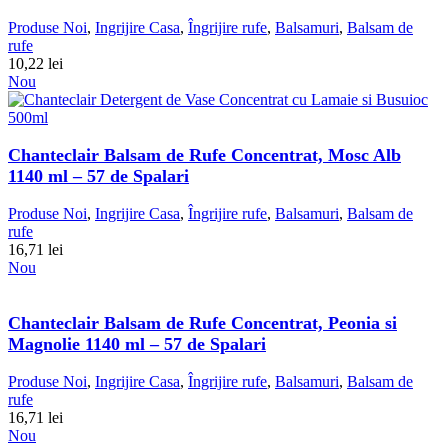
Produse Noi
,
Ingrijire Casa
,
Îngrijire rufe
,
Balsamuri
,
Balsam de
rufe
10,22
lei
Nou
Chanteclair Balsam de Rufe Concentrat, Mosc Alb
1140 ml – 57 de Spalari
Produse Noi
,
Ingrijire Casa
,
Îngrijire rufe
,
Balsamuri
,
Balsam de
rufe
16,71
lei
Nou
Chanteclair Balsam de Rufe Concentrat, Peonia si
Magnolie 1140 ml – 57 de Spalari
Produse Noi
,
Ingrijire Casa
,
Îngrijire rufe
,
Balsamuri
,
Balsam de
rufe
16,71
lei
Nou