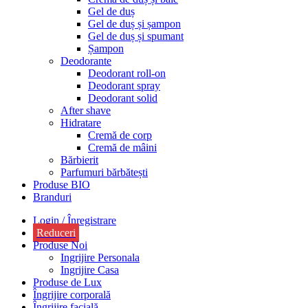
Gel de duș
Gel de duș și șampon
Gel de duș și spumant
Șampon
Deodorante
Deodorant roll-on
Deodorant spray
Deodorant solid
After shave
Hidratare
Cremă de corp
Cremă de mâini
Bărbierit
Parfumuri bărbătești
Produse BIO
Branduri
Login / Înregistrare
Reduceri
Produse Noi
Ingrijire Personala
Ingrijire Casa
Produse de Lux
Îngrijire corporală
Îngrijire facială