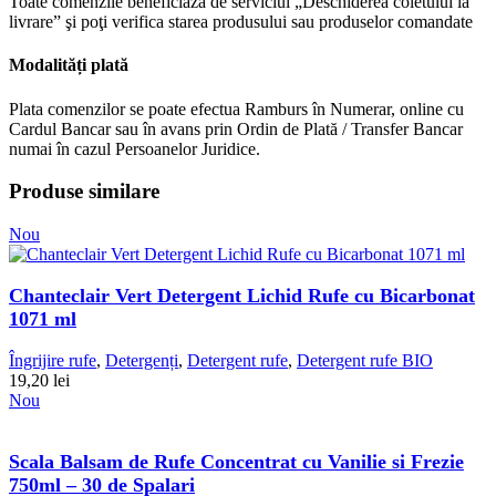
Toate comenzile beneficiază de serviciul „Deschiderea coletului la
livrare” şi poţi verifica starea produsului sau produselor comandate
Modalități plată
Plata comenzilor se poate efectua Ramburs în Numerar, online cu
Cardul Bancar sau în avans prin Ordin de Plată / Transfer Bancar
numai în cazul Persoanelor Juridice.
Produse similare
Nou
Chanteclair Vert Detergent Lichid Rufe cu Bicarbonat
1071 ml
Îngrijire rufe
,
Detergenți
,
Detergent rufe
,
Detergent rufe BIO
19,20
lei
Nou
Scala Balsam de Rufe Concentrat cu Vanilie si Frezie
750ml – 30 de Spalari