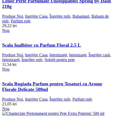
Lenor Perle Parfumate Unstoppables Spring by Dash
210g
Produse Noi
,
Ingrijire Casa
,
Îngrijire rufe
,
Balsamuri
,
Balsam de
rufe
,
Parfum rufe
29,22
lei
Nou
Scala Inalbitor cu Parfum Floral 2.5 L
Produse Noi
,
Ingrijire Casa
,
Igienizanți
,
Igienizanți
,
Îngrijire casă
,
Igienizanți
,
Îngrijire rufe
,
Soluții pentru pete
11,54
lei
Nou
Scala Rugiada Parfum pentru Tesaturi cu Arome
Florale Delicate 500ml
Produse Noi
,
Ingrijire Casa
,
Îngrijire rufe
,
Parfum rufe
21,05
lei
Nou