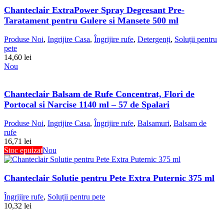
Chanteclair ExtraPower Spray Degresant Pre-
Taratament pentru Gulere si Mansete 500 ml
Produse Noi
,
Ingrijire Casa
,
Îngrijire rufe
,
Detergenți
,
Soluții pentru
pete
14,60
lei
Nou
Chanteclair Balsam de Rufe Concentrat, Flori de
Portocal si Narcise 1140 ml – 57 de Spalari
Produse Noi
,
Ingrijire Casa
,
Îngrijire rufe
,
Balsamuri
,
Balsam de
rufe
16,71
lei
Stoc epuizat
Nou
Chanteclair Solutie pentru Pete Extra Puternic 375 ml
Îngrijire rufe
,
Soluții pentru pete
10,32
lei