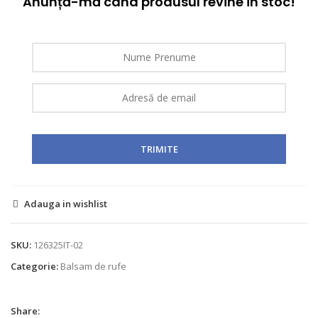
Anunță-mă când produsul revine în stoc!
Adauga in wishlist
SKU:
126325IT-02
Categorie:
Balsam de rufe
Share: