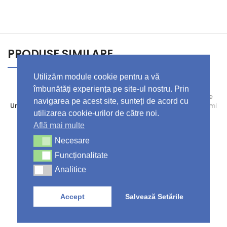
PRODUSE SIMILARE
Utilizăm module cookie pentru a vă
îmbunătăți experiența pe site-ul nostru. Prin
Lenor Perle Parfumate
Tesori d’Oriente Balsam de
navigarea pe acest site, sunteți de acord cu
Unstoppables Spring by Dash
Rufe Parfumat Persian 760 ml
utilizarea cookie-urilor de către noi.
210g
– 38 de Spalari
Produse Noi
,
Ingrijire Casa
,
Îngrijire rufe
,
Balsamuri
,
Află mai multe
Îngrijire rufe
,
Balsamuri
,
Balsam de rufe
Balsam de rufe
,
Parfum rufe
17,58
lei
Necesare
Necesare
29,22
lei
Funcționalitate
Funcționalitate
Analitice
Analitice
Accept
Salvează Setările