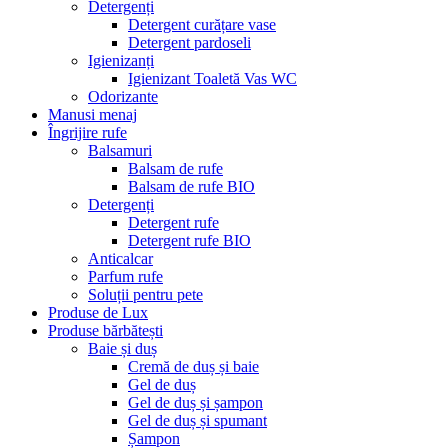
Detergenți
Detergent curățare vase
Detergent pardoseli
Igienizanți
Igienizant Toaletă Vas WC
Odorizante
Manusi menaj
Îngrijire rufe
Balsamuri
Balsam de rufe
Balsam de rufe BIO
Detergenți
Detergent rufe
Detergent rufe BIO
Anticalcar
Parfum rufe
Soluții pentru pete
Produse de Lux
Produse bărbătești
Baie și duș
Cremă de duș și baie
Gel de duș
Gel de duș și șampon
Gel de duș și spumant
Șampon