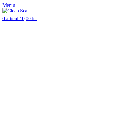
Meniu
0
articol
/
0,00
lei
Stoc epuizat