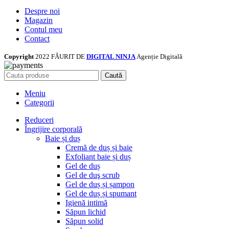
Despre noi
Magazin
Contul meu
Contact
Copyright
2022 FĂURIT DE
DIGITAL NINJA
Agenție Digitală
Caută
Meniu
Categorii
Reduceri
Îngrijire corporală
Baie și duș
Cremă de duș și baie
Exfoliant baie și duș
Gel de duș
Gel de duş scrub
Gel de duș și șampon
Gel de duș și spumant
Igienă intimă
Săpun lichid
Săpun solid