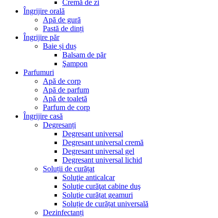
Cremă de zi
Îngrijire orală
Apă de gură
Pastă de dinți
Îngrijire păr
Baie și duș
Balsam de păr
Şampon
Parfumuri
Apă de corp
Apă de parfum
Apă de toaletă
Parfum de corp
Îngrijire casă
Degresanți
Degresant universal
Degresant universal cremă
Degresant universal gel
Degresant universal lichid
Soluții de curățat
Soluţie anticalcar
Soluţie curăţat cabine duş
Soluţie curățat geamuri
Soluție de curățat universală
Dezinfectanți