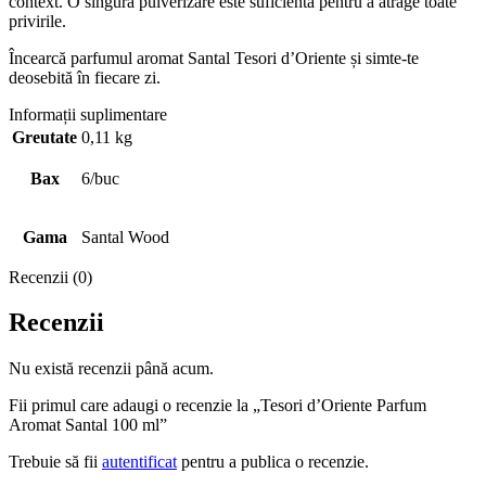
context. O singură pulverizare este suficientă pentru a atrage toate
privirile.
Încearcă parfumul aromat Santal Tesori d’Oriente și simte-te
deosebită în fiecare zi.
Informații suplimentare
Greutate
0,11 kg
Bax
6/buc
Gama
Santal Wood
Recenzii (0)
Recenzii
Nu există recenzii până acum.
Fii primul care adaugi o recenzie la „Tesori d’Oriente Parfum
Aromat Santal 100 ml”
Trebuie să fii
autentificat
pentru a publica o recenzie.