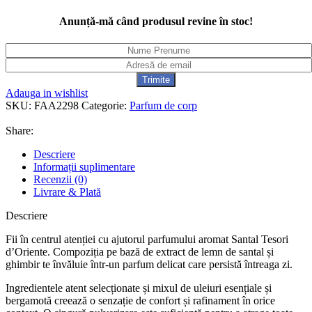
Anunță-mă când produsul revine în stoc!
Adauga in wishlist
SKU:
FAA2298
Categorie:
Parfum de corp
Share:
Descriere
Informații suplimentare
Recenzii (0)
Livrare & Plată
Descriere
Fii în centrul atenției cu ajutorul parfumului aromat Santal Tesori
d’Oriente. Compoziția pe bază de extract de lemn de santal și
ghimbir te învăluie într-un parfum delicat care persistă întreaga zi.
Ingredientele atent selecționate și mixul de uleiuri esențiale și
bergamotă creează o senzație de confort și rafinament în orice