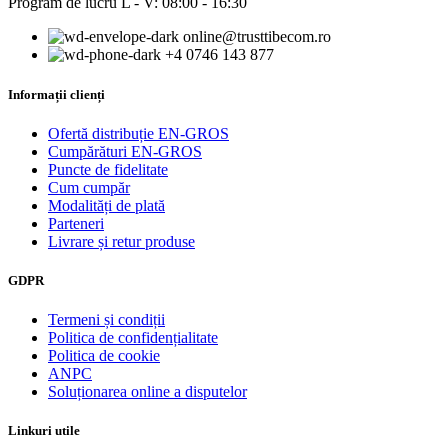
Program de lucru L - V: 08:00 - 16:30
online@trusttibecom.ro
+4 0746 143 877
Informații clienți
Ofertă distribuție EN-GROS
Cumpărături EN-GROS
Puncte de fidelitate
Cum cumpăr
Modalități de plată
Parteneri
Livrare și retur produse
GDPR
Termeni și condiții
Politica de confidențialitate
Politica de cookie
ANPC
Soluționarea online a disputelor
Linkuri utile