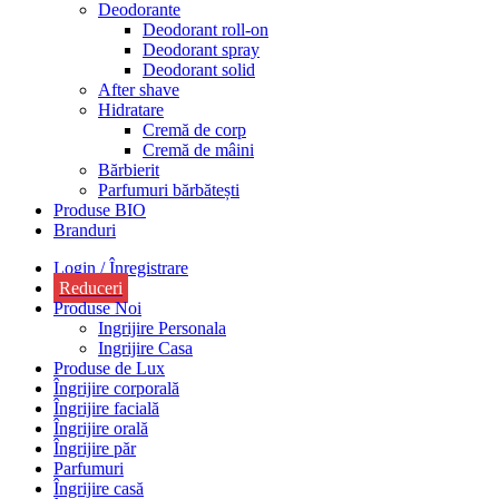
Deodorante
Deodorant roll-on
Deodorant spray
Deodorant solid
After shave
Hidratare
Cremă de corp
Cremă de mâini
Bărbierit
Parfumuri bărbătești
Produse BIO
Branduri
Login / Înregistrare
Reduceri
Produse Noi
Ingrijire Personala
Ingrijire Casa
Produse de Lux
Îngrijire corporală
Îngrijire facială
Îngrijire orală
Îngrijire păr
Parfumuri
Îngrijire casă