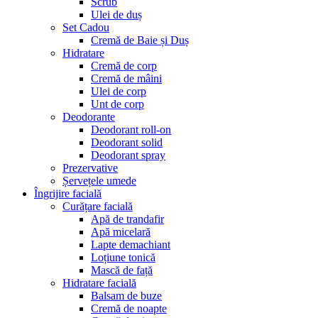
Scrub
Ulei de duș
Set Cadou
Cremă de Baie și Duș
Hidratare
Cremă de corp
Cremă de mâini
Ulei de corp
Unt de corp
Deodorante
Deodorant roll-on
Deodorant solid
Deodorant spray
Prezervative
Șervețele umede
Îngrijire facială
Curățare facială
Apă de trandafir
Apă micelară
Lapte demachiant
Loțiune tonică
Mască de față
Hidratare facială
Balsam de buze
Cremă de noapte