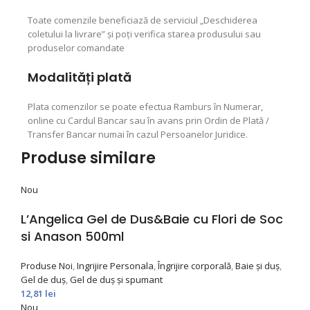
Toate comenzile beneficiază de serviciul „Deschiderea
coletului la livrare” şi poţi verifica starea produsului sau
produselor comandate
Modalități plată
Plata comenzilor se poate efectua Ramburs în Numerar,
online cu Cardul Bancar sau în avans prin Ordin de Plată /
Transfer Bancar numai în cazul Persoanelor Juridice.
Produse similare
Nou
L’Angelica Gel de Dus&Baie cu Flori de Soc
si Anason 500ml
Produse Noi
,
Ingrijire Personala
,
Îngrijire corporală
,
Baie și duș
,
Gel de duș
,
Gel de duș și spumant
12,81
lei
Nou