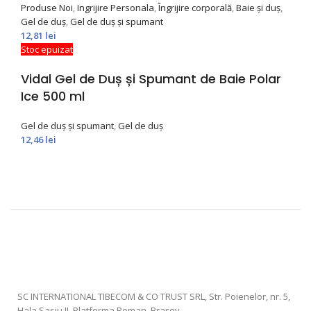
Produse Noi
,
Ingrijire Personala
,
Îngrijire corporală
,
Baie și duș
,
Gel de duș
,
Gel de duș și spumant
12,81
lei
Stoc epuizat
Vidal Gel de Duș și Spumant de Baie Polar
Ice 500 ml
Gel de duș și spumant
,
Gel de duș
12,46
lei
SC INTERNATIONAL TIBECOM & CO TRUST SRL, Str. Poienelor, nr. 5,
Hala Sasiu II, Platforma Roman, Braşov