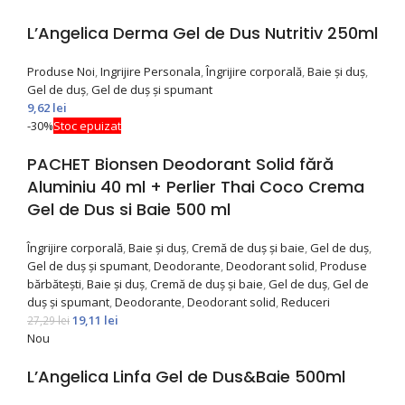
L’Angelica Derma Gel de Dus Nutritiv 250ml
Produse Noi
,
Ingrijire Personala
,
Îngrijire corporală
,
Baie și duș
,
Gel de duș
,
Gel de duș și spumant
9,62
lei
-30%
Stoc epuizat
PACHET Bionsen Deodorant Solid fără
Aluminiu 40 ml + Perlier Thai Coco Crema
Gel de Dus si Baie 500 ml
Îngrijire corporală
,
Baie și duș
,
Cremă de duș și baie
,
Gel de duș
,
Gel de duș și spumant
,
Deodorante
,
Deodorant solid
,
Produse
bărbătești
,
Baie și duș
,
Cremă de duș și baie
,
Gel de duș
,
Gel de
duș și spumant
,
Deodorante
,
Deodorant solid
,
Reduceri
19,11
lei
27,29
lei
Nou
L’Angelica Linfa Gel de Dus&Baie 500ml