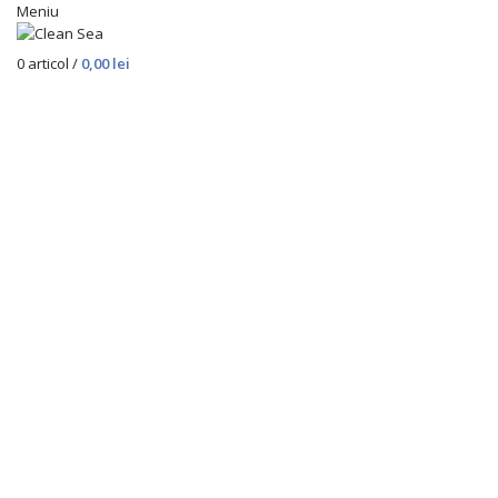
Meniu
0
articol
/
0,00
lei
Stoc epuizat