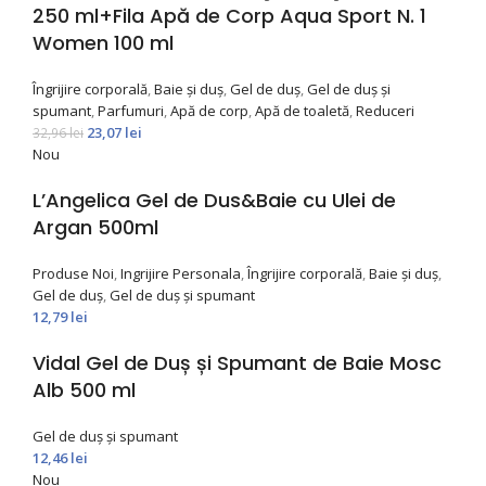
250 ml+Fila Apă de Corp Aqua Sport N. 1
Women 100 ml
Îngrijire corporală
,
Baie și duș
,
Gel de duș
,
Gel de duș și
spumant
,
Parfumuri
,
Apă de corp
,
Apă de toaletă
,
Reduceri
23,07
lei
32,96
lei
Nou
L’Angelica Gel de Dus&Baie cu Ulei de
Argan 500ml
Produse Noi
,
Ingrijire Personala
,
Îngrijire corporală
,
Baie și duș
,
Gel de duș
,
Gel de duș și spumant
12,79
lei
Vidal Gel de Duș și Spumant de Baie Mosc
Alb 500 ml
Gel de duș și spumant
12,46
lei
Nou