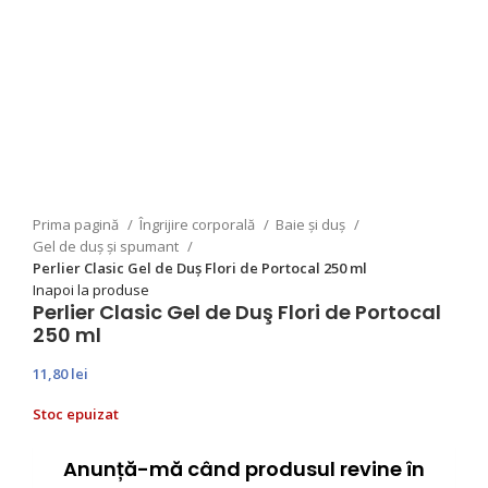
Prima pagină
Îngrijire corporală
Baie și duș
Gel de duș și spumant
Perlier Clasic Gel de Duş Flori de Portocal 250 ml
Inapoi la produse
Perlier Clasic Gel de Duş Flori de Portocal
250 ml
11,80
lei
Stoc epuizat
Anunță-mă când produsul revine în