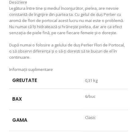
Descriere
Legătura între tine şi mediul înconjurător, pielea, are nevoie
constantă de îngrijire din partea ta. Cu gelul de duş Perlier cu
aromă de flori de portocal acest lucru nu mai este o problemă.
Nu numai că îţi hidratează şi hrăneşte pielea, dar are ca efect
senzaţia de piele fină, pe care fiecare femeie şi-o doreşte.
După numai o folosire a gelului de duş Perlier Flori de Portocal,
o să observi diferenţa şi o să-ţi doreşti să te bucuri de el în
continuare.
Informații suplimentare
GREUTATE
0,31 kg
6/buc
BAX
Clasic
GAMA