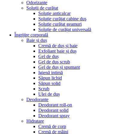
Odorizante
Soluții de curățat
Soluţie anticalcar
Soluţie curăţat cabine duş
Soluţie curățat geamuri
Soluție de curățat universală
Îngrijire corporală
Baie și duș
Cremă de duș și baie
Exfoliant baie și duș
Gel de duș
Gel de duş scrub
Gel de duș și spumant
Igienă intimă
Săpun lichid
Săpun solid
Scrub
Ulei de duș
Deodorante
Deodorant roll-on
Deodorant solid
Deodorant spray
Hidratare
Cremă de corp
Cremă de mâini