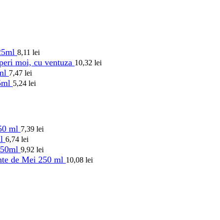
125ml
8,11
lei
 peri moi, cu ventuza
10,32
lei
5ml
7,47
lei
75ml
5,24
lei
50 ml
7,39
lei
ml
6,74
lei
250ml
9,92
lei
nte de Mei 250 ml
10,08
lei