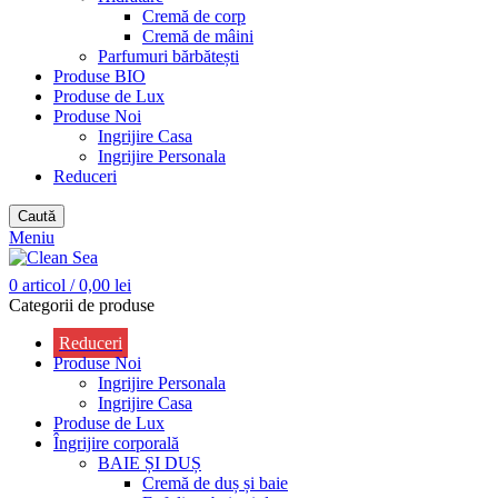
Cremă de corp
Cremă de mâini
Parfumuri bărbătești
Produse BIO
Produse de Lux
Produse Noi
Ingrijire Casa
Ingrijire Personala
Reduceri
Caută
Meniu
0
articol
/
0,00
lei
Categorii de produse
Reduceri
Produse Noi
Ingrijire Personala
Ingrijire Casa
Produse de Lux
Îngrijire corporală
BAIE ȘI DUȘ
Cremă de duș și baie