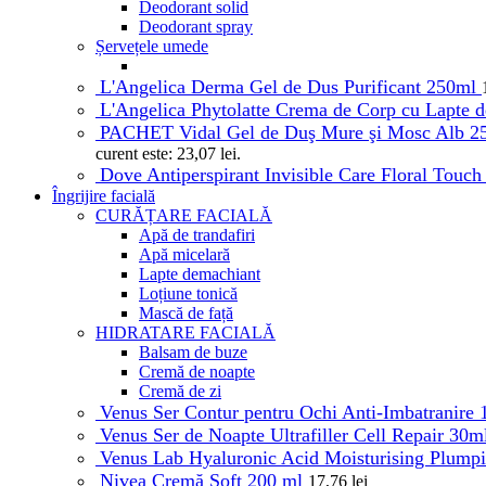
Deodorant solid
Deodorant spray
Șervețele umede
L'Angelica Derma Gel de Dus Purificant 250ml
L'Angelica Phytolatte Crema de Corp cu Lapte
PACHET Vidal Gel de Duş Mure şi Mosc Alb 2
curent este: 23,07 lei.
Dove Antiperspirant Invisible Care Floral Touc
Îngrijire facială
CURĂȚARE FACIALĂ
Apă de trandafiri
Apă micelară
Lapte demachiant
Loțiune tonică
Mască de față
HIDRATARE FACIALĂ
Balsam de buze
Cremă de noapte
Cremă de zi
Venus Ser Contur pentru Ochi Anti-Imbatranire
Venus Ser de Noapte Ultrafiller Cell Repair 30
Venus Lab Hyaluronic Acid Moisturising Plump
Nivea Cremă Soft 200 ml
17,76
lei