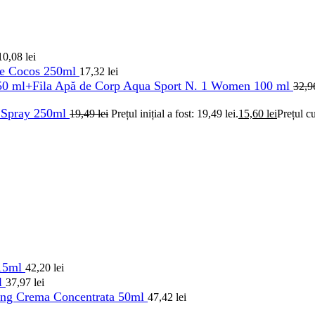
10,08
lei
 de Cocos 250ml
17,32
lei
50 ml+Fila Apă de Corp Aqua Sport N. 1 Women 100 ml
32,
h Spray 250ml
19,49
lei
Prețul inițial a fost: 19,49 lei.
15,60
lei
Prețul cu
 15ml
42,20
lei
ml
37,97
lei
ing Crema Concentrata 50ml
47,42
lei