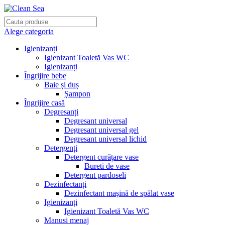
Alege categoria
Igienizanți
Igienizant Toaletă Vas WC
Igienizanți
Îngrijire bebe
Baie și duș
Șampon
Îngrijire casă
Degresanți
Degresant universal
Degresant universal gel
Degresant universal lichid
Detergenți
Detergent curățare vase
Bureti de vase
Detergent pardoseli
Dezinfectanți
Dezinfectant maşină de spălat vase
Igienizanți
Igienizant Toaletă Vas WC
Manusi menaj