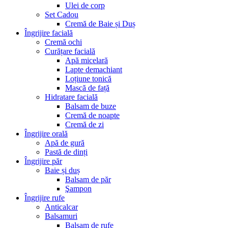
Ulei de corp
Set Cadou
Cremă de Baie și Duș
Îngrijire facială
Cremă ochi
Curățare facială
Apă micelară
Lapte demachiant
Loțiune tonică
Mască de față
Hidratare facială
Balsam de buze
Cremă de noapte
Cremă de zi
Îngrijire orală
Apă de gură
Pastă de dinți
Îngrijire păr
Baie și duș
Balsam de păr
Şampon
Îngrijire rufe
Anticalcar
Balsamuri
Balsam de rufe