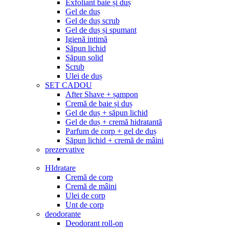
Exfoliant baie și duș
Gel de duș
Gel de duș scrub
Gel de duș și spumant
Igienă intimă
Săpun lichid
Săpun solid
Scrub
Ulei de duș
SET CADOU
After Shave + șampon
Cremă de baie și duș
Gel de duș + săpun lichid
Gel de duș + cremă hidratantă
Parfum de corp + gel de duș
Săpun lichid + cremă de mâini
prezervative
HIdratare
Cremă de corp
Cremă de mâini
Ulei de corp
Unt de corp
deodorante
Deodorant roll-on