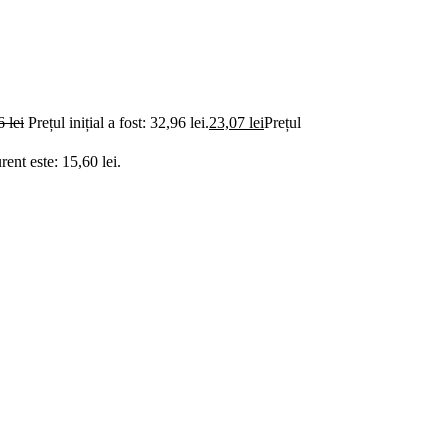
96
lei
Prețul inițial a fost: 32,96 lei.
23,07
lei
Prețul
rent este: 15,60 lei.