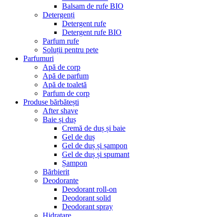
Balsam de rufe BIO
Detergenți
Detergent rufe
Detergent rufe BIO
Parfum rufe
Soluții pentru pete
Parfumuri
Apă de corp
Apă de parfum
Apă de toaletă
Parfum de corp
Produse bărbătești
After shave
Baie și duș
Cremă de duș și baie
Gel de duș
Gel de duș și șampon
Gel de duș și spumant
Șampon
Bărbierit
Deodorante
Deodorant roll-on
Deodorant solid
Deodorant spray
Hidratare