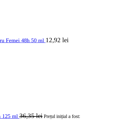
12,92
lei
tru Femei 48h 50 ml
36,35
lei
a 125 ml
Prețul inițial a fost: