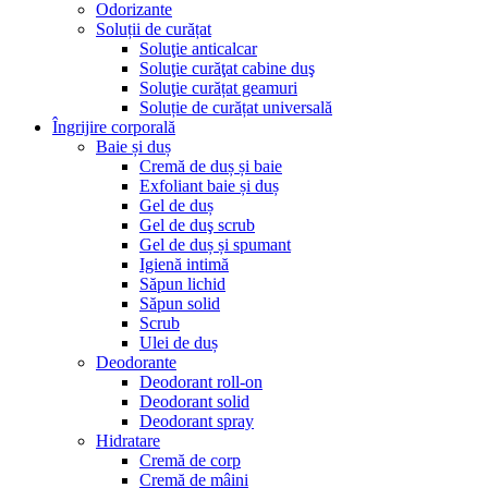
Odorizante
Soluții de curățat
Soluţie anticalcar
Soluţie curăţat cabine duş
Soluţie curățat geamuri
Soluție de curățat universală
Îngrijire corporală
Baie și duș
Cremă de duș și baie
Exfoliant baie și duș
Gel de duș
Gel de duş scrub
Gel de duș și spumant
Igienă intimă
Săpun lichid
Săpun solid
Scrub
Ulei de duș
Deodorante
Deodorant roll-on
Deodorant solid
Deodorant spray
Hidratare
Cremă de corp
Cremă de mâini