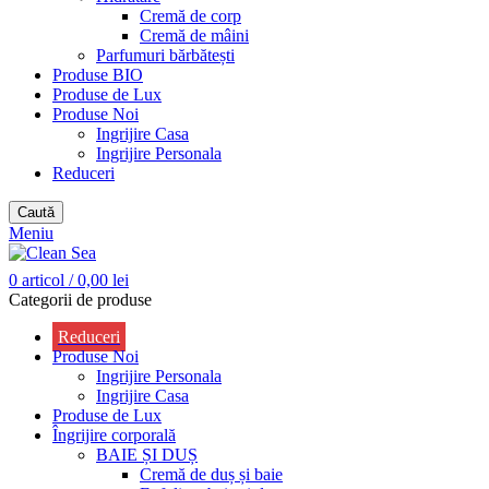
Cremă de corp
Cremă de mâini
Parfumuri bărbătești
Produse BIO
Produse de Lux
Produse Noi
Ingrijire Casa
Ingrijire Personala
Reduceri
Caută
Meniu
0
articol
/
0,00
lei
Categorii de produse
Reduceri
Produse Noi
Ingrijire Personala
Ingrijire Casa
Produse de Lux
Îngrijire corporală
BAIE ȘI DUȘ
Cremă de duș și baie