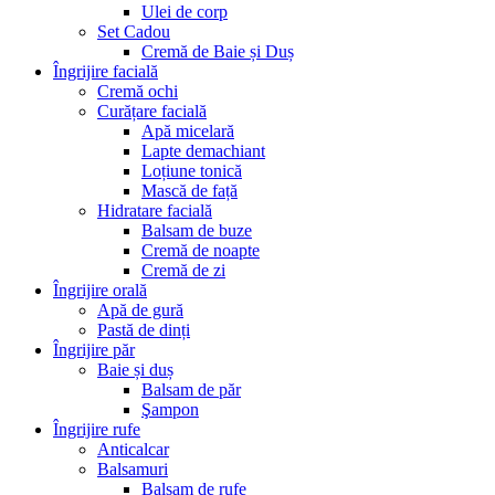
Ulei de corp
Set Cadou
Cremă de Baie și Duș
Îngrijire facială
Cremă ochi
Curățare facială
Apă micelară
Lapte demachiant
Loțiune tonică
Mască de față
Hidratare facială
Balsam de buze
Cremă de noapte
Cremă de zi
Îngrijire orală
Apă de gură
Pastă de dinți
Îngrijire păr
Baie și duș
Balsam de păr
Şampon
Îngrijire rufe
Anticalcar
Balsamuri
Balsam de rufe