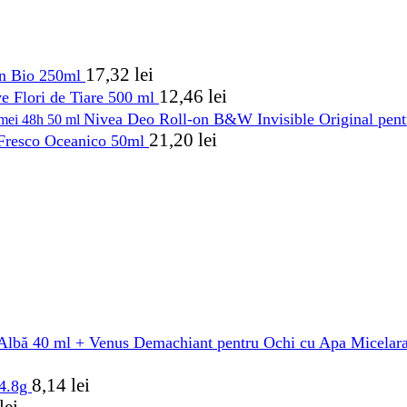
17,32
lei
an Bio 250ml
12,46
lei
e Flori de Tiare 500 ml
Nivea Deo Roll-on B&W Invisible Original pen
21,20
lei
 Fresco Oceanico 50ml
Albă 40 ml + Venus Demachiant pentru Ochi cu Apa Micelar
8,14
lei
 4.8g
lei