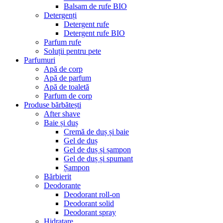
Balsam de rufe BIO
Detergenți
Detergent rufe
Detergent rufe BIO
Parfum rufe
Soluții pentru pete
Parfumuri
Apă de corp
Apă de parfum
Apă de toaletă
Parfum de corp
Produse bărbătești
After shave
Baie și duș
Cremă de duș și baie
Gel de duș
Gel de duș și șampon
Gel de duș și spumant
Șampon
Bărbierit
Deodorante
Deodorant roll-on
Deodorant solid
Deodorant spray
Hidratare