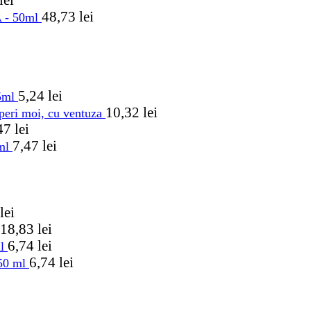
48,73
lei
A - 50ml
5,24
lei
75ml
10,32
lei
 peri moi, cu ventuza
47
lei
7,47
lei
5ml
lei
18,83
lei
6,74
lei
ml
6,74
lei
250 ml