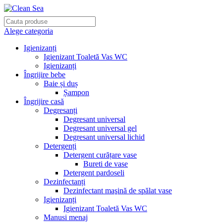
Alege categoria
Igienizanți
Igienizant Toaletă Vas WC
Igienizanți
Îngrijire bebe
Baie și duș
Șampon
Îngrijire casă
Degresanți
Degresant universal
Degresant universal gel
Degresant universal lichid
Detergenți
Detergent curățare vase
Bureti de vase
Detergent pardoseli
Dezinfectanți
Dezinfectant maşină de spălat vase
Igienizanți
Igienizant Toaletă Vas WC
Manusi menaj