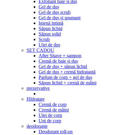
Exfoliant baie și duș
Gel de duș
Gel de duș scrub
Gel de duș și spumant
Igienă intimă
Săpun lichid
Săpun solid
Scrub
Ulei de duș
SET CADOU
After Shave + șampon
Cremă de baie și duș
Gel de duș + săpun lichid
Gel de duș + cremă hidratantă
Parfum de corp + gel de duș
Săpun lichid + cremă de mâini
prezervative
HIdratare
Cremă de corp
Cremă de mâini
Ulei de corp
Unt de corp
deodorante
Deodorant roll-on