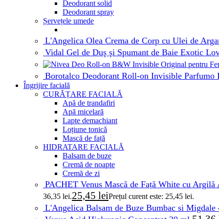
Deodorant solid
Deodorant spray
Șervețele umede
L'Angelica Olea Crema de Corp cu Ulei de Arg
Vidal Gel de Duş şi Spumant de Baie Exotic Lov
Borotalco Deodorant Roll-on Invisible Parfumo
Îngrijire facială
CURĂȚARE FACIALĂ
Apă de trandafiri
Apă micelară
Lapte demachiant
Loțiune tonică
Mască de față
HIDRATARE FACIALĂ
Balsam de buze
Cremă de noapte
Cremă de zi
PACHET Venus Mască de Față White cu Argilă 
25,45
lei
36,35 lei.
Prețul curent este: 25,45 lei.
L'Angelica Balsam de Buze Bumbac si Migdale
51,36