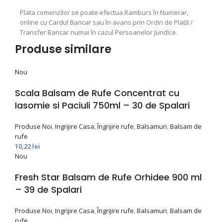
Plata comenzilor se poate efectua Ramburs în Numerar,
online cu Cardul Bancar sau în avans prin Ordin de Plată /
Transfer Bancar numai în cazul Persoanelor Juridice.
Produse similare
Nou
Scala Balsam de Rufe Concentrat cu
Iasomie si Paciuli 750ml – 30 de Spalari
Produse Noi
,
Ingrijire Casa
,
Îngrijire rufe
,
Balsamuri
,
Balsam de
rufe
10,22
lei
Nou
Fresh Star Balsam de Rufe Orhidee 900 ml
– 39 de Spalari
Produse Noi
,
Ingrijire Casa
,
Îngrijire rufe
,
Balsamuri
,
Balsam de
rufe