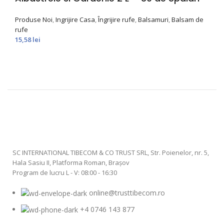
Produse Noi
,
Ingrijire Casa
,
Îngrijire rufe
,
Balsamuri
,
Balsam de
rufe
15,58
lei
SC INTERNATIONAL TIBECOM & CO TRUST SRL, Str. Poienelor, nr. 5,
Hala Sasiu II, Platforma Roman, Braşov
Program de lucru L - V: 08:00 - 16:30
online@trusttibecom.ro
+4 0746 143 877