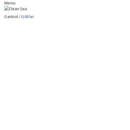
Meniu
0
articol
/
0,00
lei
Stoc epuizat