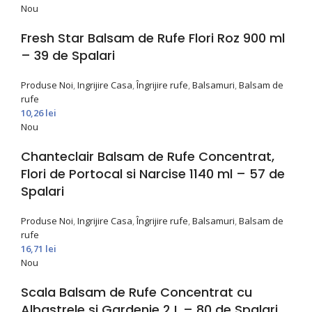
Nou
Fresh Star Balsam de Rufe Flori Roz 900 ml
– 39 de Spalari
Produse Noi
,
Ingrijire Casa
,
Îngrijire rufe
,
Balsamuri
,
Balsam de
rufe
10,26
lei
Nou
Chanteclair Balsam de Rufe Concentrat,
Flori de Portocal si Narcise 1140 ml – 57 de
Spalari
Produse Noi
,
Ingrijire Casa
,
Îngrijire rufe
,
Balsamuri
,
Balsam de
rufe
16,71
lei
Nou
Scala Balsam de Rufe Concentrat cu
Albastrele si Gardenie 2 L – 80 de Spalari