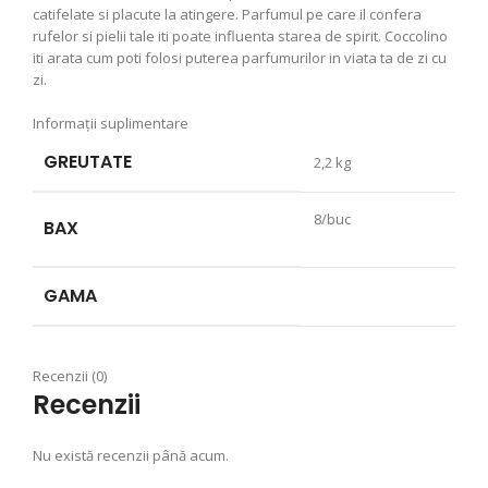
catifelate si placute la atingere. Parfumul pe care il confera
rufelor si pielii tale iti poate influenta starea de spirit. Coccolino
iti arata cum poti folosi puterea parfumurilor in viata ta de zi cu
zi.
Informații suplimentare
GREUTATE
2,2 kg
8/buc
BAX
GAMA
Recenzii (0)
Recenzii
Nu există recenzii până acum.