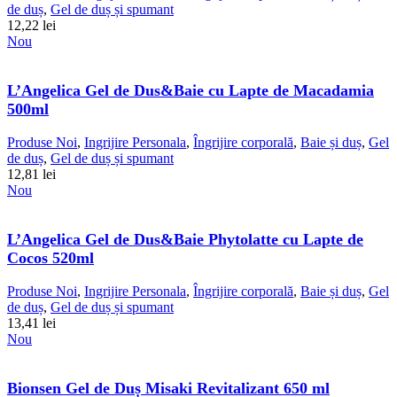
de duș
,
Gel de duș și spumant
12,22
lei
Nou
L’Angelica Gel de Dus&Baie cu Lapte de Macadamia
500ml
Produse Noi
,
Ingrijire Personala
,
Îngrijire corporală
,
Baie și duș
,
Gel
de duș
,
Gel de duș și spumant
12,81
lei
Nou
L’Angelica Gel de Dus&Baie Phytolatte cu Lapte de
Cocos 520ml
Produse Noi
,
Ingrijire Personala
,
Îngrijire corporală
,
Baie și duș
,
Gel
de duș
,
Gel de duș și spumant
13,41
lei
Nou
Bionsen Gel de Duș Misaki Revitalizant 650 ml