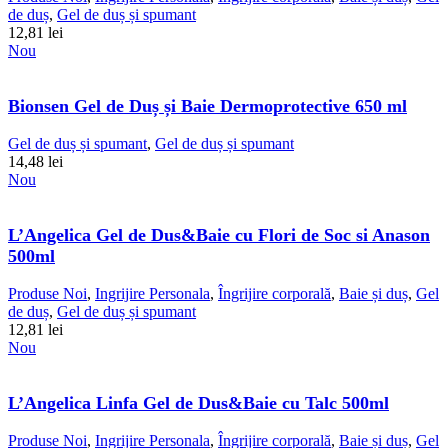
de duș
,
Gel de duș și spumant
12,81
lei
Nou
Bionsen Gel de Duș și Baie Dermoprotective 650 ml
Gel de duș și spumant
,
Gel de duș și spumant
14,48
lei
Nou
L’Angelica Gel de Dus&Baie cu Flori de Soc si Anason
500ml
Produse Noi
,
Ingrijire Personala
,
Îngrijire corporală
,
Baie și duș
,
Gel
de duș
,
Gel de duș și spumant
12,81
lei
Nou
L’Angelica Linfa Gel de Dus&Baie cu Talc 500ml
Produse Noi
,
Ingrijire Personala
,
Îngrijire corporală
,
Baie și duș
,
Gel