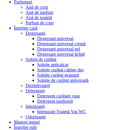
Parfumuri
Apă de corp
Apă de parfum
Apă de toaletă
Parfum de corp
Îngrijire casă
Degresanți
Degresant universal
Degresant universal cremă
Degresant universal gel
Degresant universal lichid
Soluții de curățat
Soluţie anticalcar
Soluţie curăţat cabine duş
Soluţie curățat geamuri
Soluție de curățat universală
Dezinfectanți
Detergenți
Detergent curățare vase
Detergent pardoseli
Igienizanți
Igienizant Toaletă Vas WC
Odorizante
Manusi menaj
Îngrijire rufe