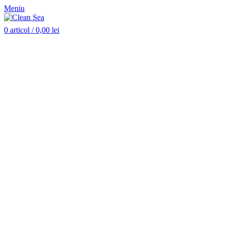
Meniu
0
articol
/
0,00
lei
Stoc epuizat