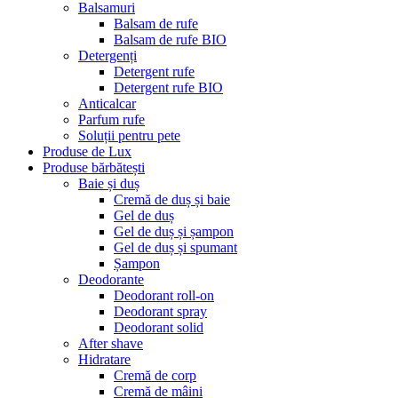
Balsamuri
Balsam de rufe
Balsam de rufe BIO
Detergenți
Detergent rufe
Detergent rufe BIO
Anticalcar
Parfum rufe
Soluții pentru pete
Produse de Lux
Produse bărbătești
Baie și duș
Cremă de duș și baie
Gel de duș
Gel de duș și șampon
Gel de duș și spumant
Șampon
Deodorante
Deodorant roll-on
Deodorant spray
Deodorant solid
After shave
Hidratare
Cremă de corp
Cremă de mâini