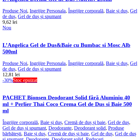
Produse Noi
,
Ingrijire Personala
,
Îngrijire corporală
,
Baie și duș
,
Gel
de duș
,
Gel de duș și spumant
9,62
lei
Nou
L’Angelica Gel de Dus&Baie cu Bumbac si Mosc Alb
500ml
Produse Noi
,
Ingrijire Personala
,
Îngrijire corporală
,
Baie și duș
,
Gel
de duș
,
Gel de duș și spumant
12,81
lei
-30%
Stoc epuizat
PACHET Bionsen Deodorant Solid fără Aluminiu 40
ml + Perlier Thai Coco Crema Gel de Dus si Baie 500
ml
Îngrijire corporală
,
Baie și duș
,
Cremă de duș și baie
,
Gel de duș
,
Gel de duș și spumant
,
Deodorante
,
Deodorant solid
,
Produse
bărbătești
,
Baie și duș
,
Cremă de duș și baie
,
Gel de duș
,
Gel de duș
și spumant
,
Deodorante
,
Deodorant solid
,
Reduceri