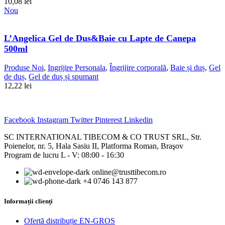
10,08
lei
Nou
L’Angelica Gel de Dus&Baie cu Lapte de Canepa
500ml
Produse Noi
,
Ingrijire Personala
,
Îngrijire corporală
,
Baie și duș
,
Gel
de duș
,
Gel de duș și spumant
12,22
lei
Facebook
Instagram
Twitter
Pinterest
Linkedin
SC INTERNATIONAL TIBECOM & CO TRUST SRL, Str.
Poienelor, nr. 5, Hala Sasiu II, Platforma Roman, Braşov
Program de lucru L - V: 08:00 - 16:30
online@trusttibecom.ro
+4 0746 143 877
Informații clienți
Ofertă distribuție EN-GROS