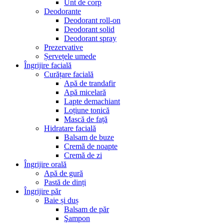
Unt de corp
Deodorante
Deodorant roll-on
Deodorant solid
Deodorant spray
Prezervative
Șervețele umede
Îngrijire facială
Curățare facială
Apă de trandafir
Apă micelară
Lapte demachiant
Loțiune tonică
Mască de față
Hidratare facială
Balsam de buze
Cremă de noapte
Cremă de zi
Îngrijire orală
Apă de gură
Pastă de dinți
Îngrijire păr
Baie și duș
Balsam de păr
Şampon