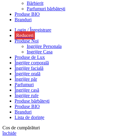
Bărbierit
Parfumuri bărbătești
Produse BIO
Branduri
Login / Înregistrare
Reduceri
Produse Noi
Ingrijire Personala
Ingrijire Casa
Produse de Lux
Îngrijire corporală
Îngrijire facială
Îngrijire orală
Îngrijire păr
Parfumuri
Îngrijire casă
Îngrijire rufe
Produse bărbătești
Produse BIO
Branduri
Lista de dorințe
Cos de cumpărături
închide