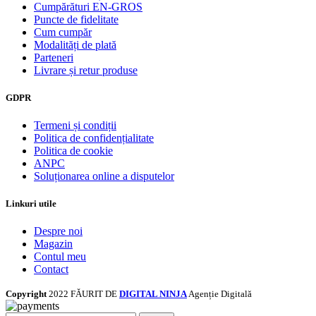
Cumpărături EN-GROS
Puncte de fidelitate
Cum cumpăr
Modalități de plată
Parteneri
Livrare și retur produse
GDPR
Termeni și condiții
Politica de confidențialitate
Politica de cookie
ANPC
Soluționarea online a disputelor
Linkuri utile
Despre noi
Magazin
Contul meu
Contact
Copyright
2022 FĂURIT DE
DIGITAL NINJA
Agenție Digitală