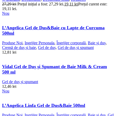
27,29
lei
Prețul inițial a fost: 27,29 lei.
19,11
lei
Prețul curent este:
19,11 lei.
Nou
L’Angelica Gel de Dus&Baie cu Lapte de Curcuma
500ml
Produse Noi
,
Ingrijire Personala
,
Îngrijire corporală
,
Baie și duș
,
Cremă de duș și baie
,
Gel de duș
,
Gel de duș și spumant
12,81
lei
Vidal Gel de Duș și Spumant de Baie Milk & Cream
500 ml
Gel de duș și spumant
12,46
lei
Nou
L’Angelica Linfa Gel de Dus&Baie 500ml
Produse Noi
,
Ingrijire Personala
,
Îngrijire corporală
,
Baie și duș
,
Gel