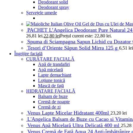
Deodorant solid
Deodorant spray
Șervețele umede
PACHET L’Angelica Deodorant Pure Natural 24 
26,81 lei.
22,80
lei
Prețul curent este: 22,80 lei.
Spuma di Sciampagna Sapun Lichid cu Dozator 
Tesori d’Oriente Săpun Solid Mirra 125 g
6,51
lei
Îngrijire facială
CURĂȚARE FACIALĂ
Apă de trandafiri
Apă micelară
Lapte demachiant
Loțiune tonică
Mască de față
HIDRATARE FACIALĂ
Balsam de buze
Cremă de noapte
Cremă de zi
Venus Lapte Micelar Hidratant 400ml
23,20
lei
L'Angelica Balsam de Buze cu Cacao si Vitami
Venus Apă Micelară Ultra Delicată 400 ml
25,28
Venus Cremă de Față Aqua 24 Anti-îmbătrânire