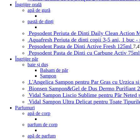
Îngrijire orală
apă de gură
pastă de dinți
Pepsodent Periuta de Dinti Daily Clean Action Me
Aquafresh Periuta de dinti copii 3-5 ani, 1 buc -
Pepsodent Pasta de Dinti Active Fresh 125ml
7,
Pepsodent Pasta de Dinti cu Carbune Activ 75m
Îngrijire păr
baie și duș
Balsam de păr
Șampon
L'Angelica Sampon pentru Par Gras cu Urzica s
Bionsen Sampon&Gel de Dus Dermo Purifiant 
Vidal Șampon Liscio Sublime pentru Păr Neted 
Vidal Sampon Ultra Delicat pentru Toate Tipuri
Parfumuri
apă de corp
parfum de corp
apă de parfum