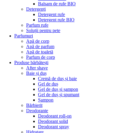
Balsam de rufe BIO
Detergenți
Detergent rufe
Detergent rufe BIO
Parfum rufe
Soluții pentru pete
Parfumuri
Apă de corp
Apă de parfum
Apă de toaletă
Parfum de corp
Produse bărbătești
After shave
Baie și duș
Cremă de duș și baie
Gel de duș
Gel de duș și șampon
Gel de duș și spumant
Șampon
Bărbierit
Deodorante
Deodorant roll-on
Deodorant solid
Deodorant spray
Hidratare