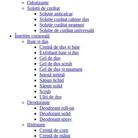
Odorizante
Soluții de curățat
Soluţie anticalcar
Soluţie curăţat cabine duş
Soluţie curățat geamuri
Soluție de curățat universală
Îngrijire corporală
Baie și duș
Cremă de duș și baie
Exfoliant baie și duș
Gel de duș
Gel de duş scrub
Gel de duș și spumant
Igienă intimă
Săpun lichid
Săpun solid
Scrub
Ulei de duș
Deodorante
Deodorant roll-on
Deodorant solid
Deodorant spray
Hidratare
Cremă de corp
Cremă de mâini