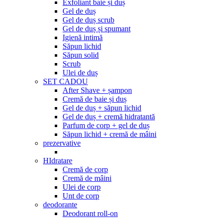
Exfoliant baie și duș
Gel de duș
Gel de duș scrub
Gel de duș și spumant
Igienă intimă
Săpun lichid
Săpun solid
Scrub
Ulei de duș
SET CADOU
After Shave + șampon
Cremă de baie și duș
Gel de duș + săpun lichid
Gel de duș + cremă hidratantă
Parfum de corp + gel de duș
Săpun lichid + cremă de mâini
prezervative
HIdratare
Cremă de corp
Cremă de mâini
Ulei de corp
Unt de corp
deodorante
Deodorant roll-on