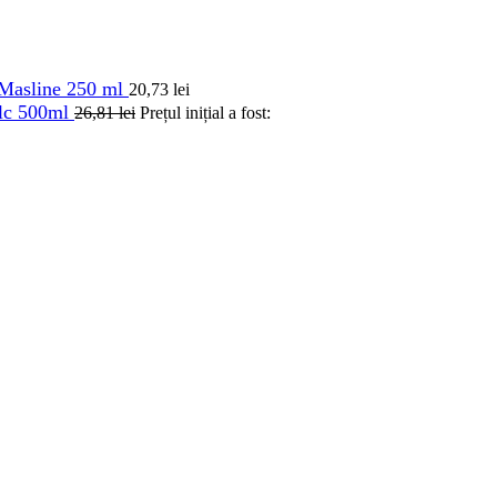
e Masline 250 ml
20,73
lei
alc 500ml
26,81
lei
Prețul inițial a fost: