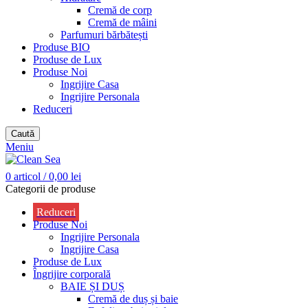
Cremă de corp
Cremă de mâini
Parfumuri bărbătești
Produse BIO
Produse de Lux
Produse Noi
Ingrijire Casa
Ingrijire Personala
Reduceri
Caută
Meniu
0
articol
/
0,00
lei
Categorii de produse
Reduceri
Produse Noi
Ingrijire Personala
Ingrijire Casa
Produse de Lux
Îngrijire corporală
BAIE ȘI DUȘ
Cremă de duș și baie