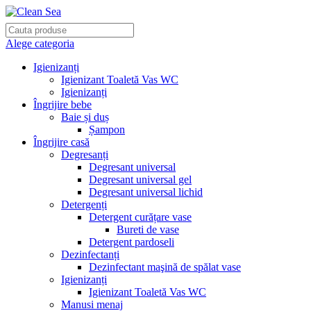
Alege categoria
Igienizanți
Igienizant Toaletă Vas WC
Igienizanți
Îngrijire bebe
Baie și duș
Șampon
Îngrijire casă
Degresanți
Degresant universal
Degresant universal gel
Degresant universal lichid
Detergenți
Detergent curățare vase
Bureti de vase
Detergent pardoseli
Dezinfectanți
Dezinfectant maşină de spălat vase
Igienizanți
Igienizant Toaletă Vas WC
Manusi menaj