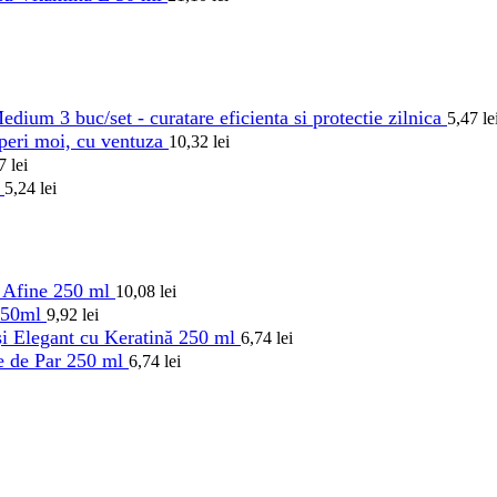
dium 3 buc/set - curatare eficienta si protectie zilnica
5,47
le
 peri moi, cu ventuza
10,32
lei
47
lei
l
5,24
lei
i Afine 250 ml
10,08
lei
250ml
9,92
lei
și Elegant cu Keratină 250 ml
6,74
lei
le de Par 250 ml
6,74
lei