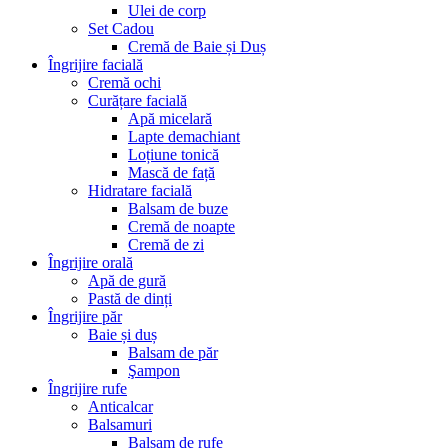
Ulei de corp
Set Cadou
Cremă de Baie și Duș
Îngrijire facială
Cremă ochi
Curățare facială
Apă micelară
Lapte demachiant
Loțiune tonică
Mască de față
Hidratare facială
Balsam de buze
Cremă de noapte
Cremă de zi
Îngrijire orală
Apă de gură
Pastă de dinți
Îngrijire păr
Baie și duș
Balsam de păr
Şampon
Îngrijire rufe
Anticalcar
Balsamuri
Balsam de rufe