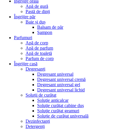
Îngrijire orală
Apă de gură
Pastă de dinți
Îngrijire păr
Baie și duș
Balsam de păr
Şampon
Parfumuri
Apă de corp
Apă de parfum
Apă de toaletă
Parfum de corp
Îngrijire casă
Degresanți
Degresant universal
Degresant universal cremă
Degresant universal gel
Degresant universal lichid
Soluții de curățat
Soluţie anticalcar
Soluţie curăţat cabine duş
Soluţie curățat geamuri
Soluție de curățat universală
Dezinfectanți
Detergenți