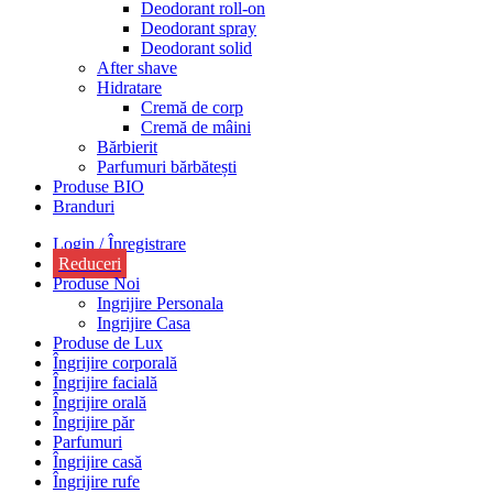
Deodorant roll-on
Deodorant spray
Deodorant solid
After shave
Hidratare
Cremă de corp
Cremă de mâini
Bărbierit
Parfumuri bărbătești
Produse BIO
Branduri
Login / Înregistrare
Reduceri
Produse Noi
Ingrijire Personala
Ingrijire Casa
Produse de Lux
Îngrijire corporală
Îngrijire facială
Îngrijire orală
Îngrijire păr
Parfumuri
Îngrijire casă
Îngrijire rufe