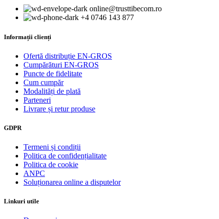
online@trusttibecom.ro
+4 0746 143 877
Informații clienți
Ofertă distribuție EN-GROS
Cumpărături EN-GROS
Puncte de fidelitate
Cum cumpăr
Modalități de plată
Parteneri
Livrare și retur produse
GDPR
Termeni și condiții
Politica de confidențialitate
Politica de cookie
ANPC
Soluționarea online a disputelor
Linkuri utile