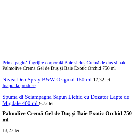
Prima pagină
Îngrijire corporală
Baie și duș
Cremă de duș și baie
Palmolive Cremă Gel de Duș și Baie Exotic Orchid 750 ml
Nivea Deo Spray B&W Original 150 ml
17,32
lei
Inapoi la produse
Spuma di Sciampagna Sapun Lichid cu Dozator Lapte de
Migdale 400 ml
9,72
lei
Palmolive Cremă Gel de Duș și Baie Exotic Orchid 750
ml
13,27
lei