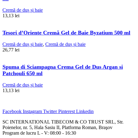
Cremă de duș și baie
13,13
lei
Tesori d’Oriente Cremă Gel de Baie Byzatium 500 ml
Cremă de duș și baie
,
Cremă de duș și baie
26,77
lei
Spuma di Sciampagna Crema Gel de Dus Argan si
Patchouli 650 ml
Cremă de duș și baie
13,13
lei
Facebook
Instagram
Twitter
Pinterest
Linkedin
SC INTERNATIONAL TIBECOM & CO TRUST SRL, Str.
Poienelor, nr. 5, Hala Sasiu II, Platforma Roman, Braşov
Program de lucru L - V: 08:00 - 16:30