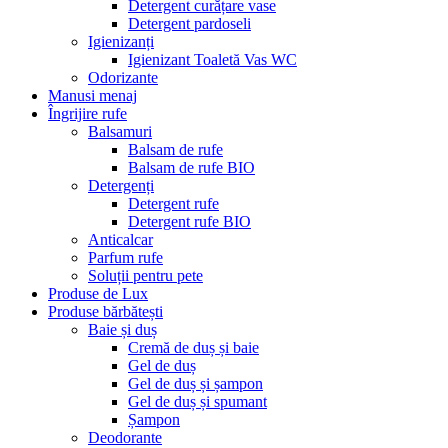
Detergent curățare vase
Detergent pardoseli
Igienizanți
Igienizant Toaletă Vas WC
Odorizante
Manusi menaj
Îngrijire rufe
Balsamuri
Balsam de rufe
Balsam de rufe BIO
Detergenți
Detergent rufe
Detergent rufe BIO
Anticalcar
Parfum rufe
Soluții pentru pete
Produse de Lux
Produse bărbătești
Baie și duș
Cremă de duș și baie
Gel de duș
Gel de duș și șampon
Gel de duș și spumant
Șampon
Deodorante