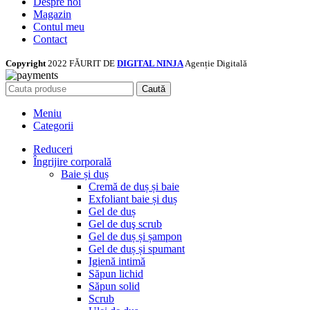
Despre noi
Magazin
Contul meu
Contact
Copyright
2022 FĂURIT DE
DIGITAL NINJA
Agenție Digitală
Caută
Meniu
Categorii
Reduceri
Îngrijire corporală
Baie și duș
Cremă de duș și baie
Exfoliant baie și duș
Gel de duș
Gel de duş scrub
Gel de duș și șampon
Gel de duș și spumant
Igienă intimă
Săpun lichid
Săpun solid
Scrub