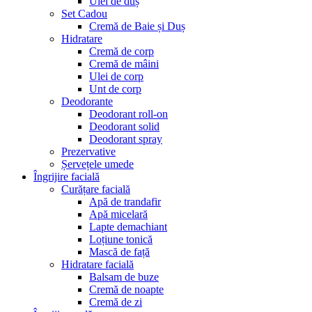
Ulei de duș
Set Cadou
Cremă de Baie și Duș
Hidratare
Cremă de corp
Cremă de mâini
Ulei de corp
Unt de corp
Deodorante
Deodorant roll-on
Deodorant solid
Deodorant spray
Prezervative
Șervețele umede
Îngrijire facială
Curățare facială
Apă de trandafir
Apă micelară
Lapte demachiant
Loțiune tonică
Mască de față
Hidratare facială
Balsam de buze
Cremă de noapte
Cremă de zi