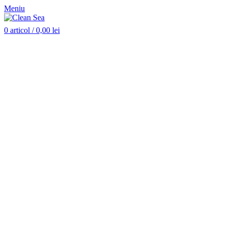
Meniu
0
articol
/
0,00
lei
Stoc epuizat