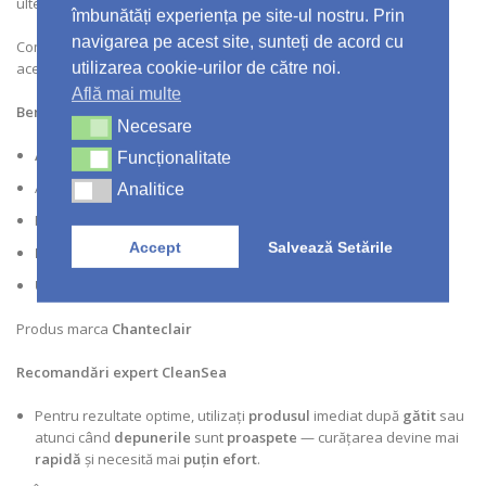
ulterioare.
îmbunătăți experiența pe site-ul nostru. Prin
navigarea pe acest site, sunteți de acord cu
Combinația dintre eficiența
degresării
și
parfumul citric
face din
acest produs o alegere echilibrată pentru utilizarea frecventă.
utilizarea cookie-urilor de către noi.
Află mai multe
Beneficii detaliate:
Necesare
Necesare
Acțiune eficientă
asupra
depunerilor de grăsime
Funcționalitate
Funcționalitate
Aplicare precisă datorită pulverizatorului
Analitice
Analitice
Potrivit pentru
curățare zilnică
sau
periodică
Accept
Salvează Setările
Parfum proaspăt
de
lămâie
Utilizare versatilă
pe
multiple suprafețe
Produs marca
Chanteclair
Recomandări expert CleanSea
Pentru rezultate optime, utilizați
produsul
imediat după
gătit
sau
atunci când
depunerile
sunt
proaspete
— curățarea devine mai
rapidă
și necesită mai
puțin efort
.