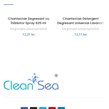
Chanteclair Degresant cu
Chanteclair Detergent
Înălbitor Spray 625 ml
Degresant Universal Lavandă
Spray 600 ml
Degresant universal lichid
Degresant universal lichid
12,21
lei
12,11
lei