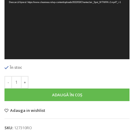
Descarcă fișierul: https://www.cleansea.ro/wp-content/uploads/2022/03/Chanteclair_Spot_WTMRK-2.mp4?_=1
În stoc
ADAUGĂ ÎN COȘ
Adauga in wishlist
SKU:
127310RO