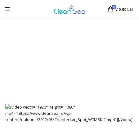
0
/
0,00
LEI