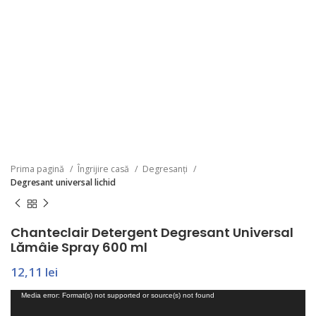
Prima pagină
Îngrijire casă
Degresanți
Degresant universal lichid
Chanteclair Detergent Degresant Universal
Lămâie Spray 600 ml
12,11
lei
Player
Media error: Format(s) not supported or source(s) not found
video