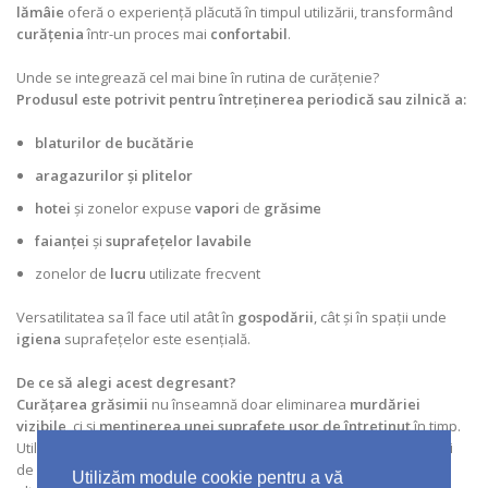
lămâie
oferă o experiență plăcută în timpul utilizării, transformând
curățenia
într-un proces mai
confortabil
.
Unde se integrează cel mai bine în rutina de curățenie?
Produsul este potrivit pentru întreținerea periodică sau zilnică a:
blaturilor de bucătărie
aragazurilor și plitelor
hotei
și zonelor expuse
vapori
de
grăsime
faianței
și
suprafețelor lavabile
zonelor de
lucru
utilizate frecvent
Versatilitatea sa îl face util atât în
gospodării
, cât și în spații unde
igiena
suprafețelor este esențială.
De ce să alegi acest degresant?
Curățarea grăsimii
nu înseamnă doar eliminarea
murdăriei
vizibile
, ci și
menținerea unei suprafețe ușor de întreținut
în timp.
Utilizarea unui
degresant
dedicat ajută la simplificarea procesului
de
curățenie
și la
reducerea efortului
necesar intervențiilor
Utilizăm module cookie pentru a vă