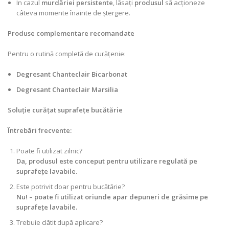
În cazul
murdăriei persistente
, lăsați
produsul
să acționeze
câteva momente înainte de ștergere.
Produse complementare recomandate
Pentru o rutină completă de curățenie:
Degresant Chanteclair Bicarbonat
Degresant Chanteclair Marsilia
Soluție curățat suprafețe bucătărie
Întrebări frecvente:
Poate fi utilizat zilnic?
Da, produsul este conceput pentru utilizare regulată pe
suprafețe lavabile.
Este potrivit doar pentru bucătărie?
Nu! – poate fi utilizat oriunde apar depuneri de grăsime pe
suprafețe lavabile.
Trebuie clătit după aplicare?