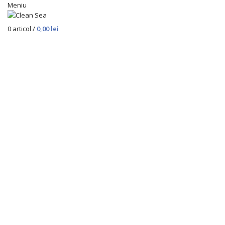
Meniu
0
articol
/
0,00
lei
Stoc epuizat