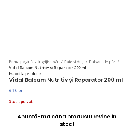
Prima pagină
Îngrijire păr
Baie și duș
Balsam de păr
Vidal Balsam Nutritiv și Reparator 200 ml
Inapoi la produse
Vidal Balsam Nutritiv și Reparator 200 ml
6,18
lei
Stoc epuizat
Anunță-mă când produsul revine în
stoc!