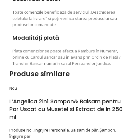
Toate comenzile beneficiază de serviciul „Deschiderea
coletului la livrare” şi poţi verifica starea produsului sau
produselor comandate
Modalități plată
Plata comenzilor se poate efectua Ramburs în Numerar,
online cu Cardul Bancar sau în avans prin Ordin de Plată /
Transfer Bancar numai în cazul Persoanelor Juridice.
Produse similare
Nou
L’Angelica 2in1 Sampon& Balsam pentru
Par Uscat cu Musetel si Extract de In 250
ml
Produse Noi
,
Ingrijire Personala
,
Balsam de păr
,
Şampon
,
Îngrijire păr