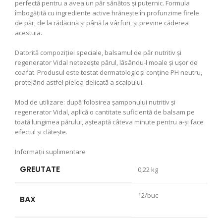
perfectă pentru a avea un păr sănătos și puternic. Formula
îmbogățită cu ingrediente active hrănește în profunzime firele
de păr, de la rădăcină și până la vârfuri, și previne căderea
acestuia.
Datorită compoziției speciale, balsamul de păr nutritiv și
regenerator Vidal netezește părul, lăsându-l moale și ușor de
coafat. Produsul este testat dermatologic și conține PH neutru,
protejând astfel pielea delicată a scalpului.
Mod de utilizare: după folosirea șamponului nutritiv și
regenerator Vidal, aplică o cantitate suficientă de balsam pe
toată lungimea părului, așteaptă câteva minute pentru a-și face
efectul și clătește.
Informații suplimentare
GREUTATE
0,22 kg
12/buc
BAX