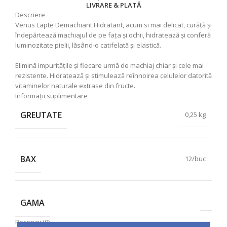
LIVRARE & PLATĂ
Descriere
Venus Lapte Demachiant Hidratant, acum si mai delicat, curăță și
îndepărtează machiajul de pe fața și ochii, hidratează și conferă
luminozitate pielii, lăsând-o catifelată și elastică.
Elimină impuritățile și fiecare urmă de machiaj chiar și cele mai
rezistente. Hidratează și stimulează reînnoirea celulelor datorită
vitaminelor naturale extrase din fructe.
Informații suplimentare
GREUTATE
0,25 kg
BAX
12/buc
GAMA
Recenzii (0)