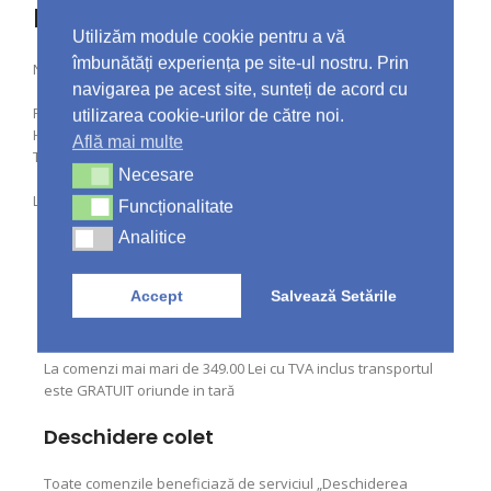
Recenzii
Utilizăm module cookie pentru a vă
îmbunătăți experiența pe site-ul nostru. Prin
Nu există recenzii până acum.
navigarea pe acest site, sunteți de acord cu
Fii primul care adaugi o recenzie la „Venus Lapte Demachiant
utilizarea cookie-urilor de către noi.
Hidratant 200 ml”
Află mai multe
Trebuie să fii
autentificat
pentru a publica o recenzie.
Necesare
Necesare
Livrare & Plată
Funcționalitate
Funcționalitate
Analitice
Analitice
Accept
Salvează Setările
Cost livrare
La comenzi mai mari de 349.00 Lei cu TVA inclus transportul
este GRATUIT oriunde in tară
Deschidere colet
Toate comenzile beneficiază de serviciul „Deschiderea