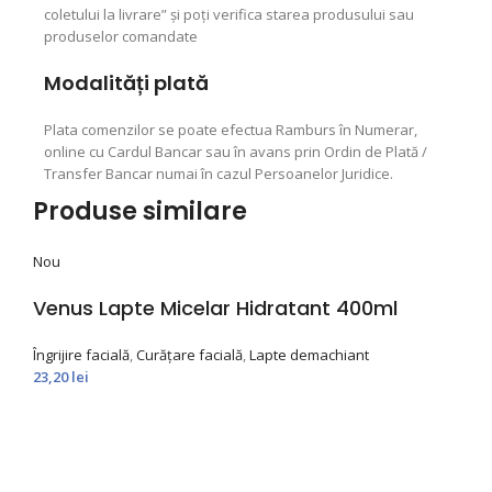
coletului la livrare” şi poţi verifica starea produsului sau
produselor comandate
Modalități plată
Plata comenzilor se poate efectua Ramburs în Numerar,
online cu Cardul Bancar sau în avans prin Ordin de Plată /
Transfer Bancar numai în cazul Persoanelor Juridice.
Produse similare
Nou
Venus Lapte Micelar Hidratant 400ml
Îngrijire facială
,
Curățare facială
,
Lapte demachiant
23,20
lei