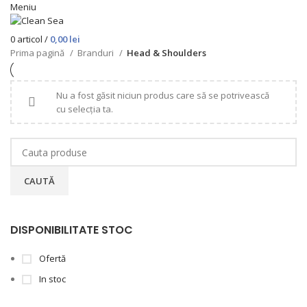
Meniu
0
articol
/
0,00
lei
Prima pagină
Branduri
Head & Shoulders
Nu a fost găsit niciun produs care să se potrivească
cu selecția ta.
CAUTĂ
DISPONIBILITATE STOC
Ofertă
In stoc