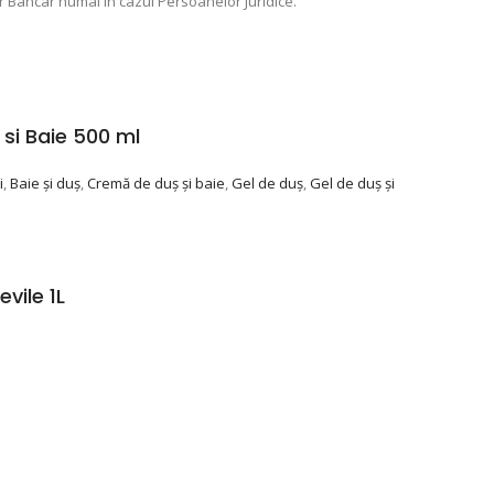
r Bancar numai în cazul Persoanelor Juridice.
si Baie 500 ml
i
,
Baie și duș
,
Cremă de duș și baie
,
Gel de duș
,
Gel de duș și
vile 1L