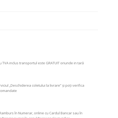
u TVA inclus transportul este GRATUIT oriunde in tară
ciul „Deschiderea coletului la livrare” şi poţi verifica
 comandate
Ramburs în Numerar, online cu Cardul Bancar sau în