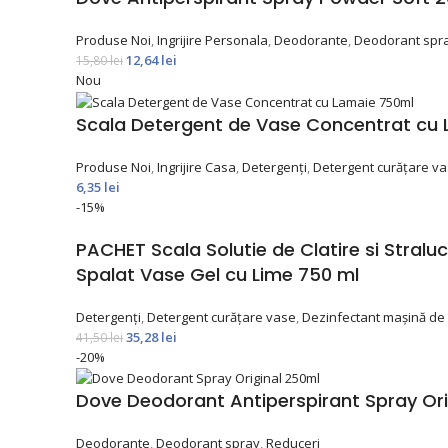
Produse Noi
,
Ingrijire Personala
,
Deodorante
,
Deodorant spr
12,64
lei
15,80
lei
Nou
Scala Detergent de Vase Concentrat cu
Produse Noi
,
Ingrijire Casa
,
Detergenți
,
Detergent curățare v
6,35
lei
-15%
PACHET Scala Solutie de Clatire si Stral
Spalat Vase Gel cu Lime 750 ml
Detergenți
,
Detergent curățare vase
,
Dezinfectant maşină de
35,28
lei
41,50
lei
-20%
Dove Deodorant Antiperspirant Spray Ori
Deodorante
,
Deodorant spray
,
Reduceri