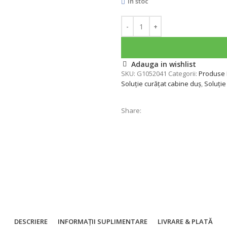
În stoc
Adauga in wishlist
SKU:
G1052041
Categorii:
Produse 
Soluţie curăţat cabine duş
,
Soluție
Share:
DESCRIERE
INFORMAȚII SUPLIMENTARE
LIVRARE & PLATĂ