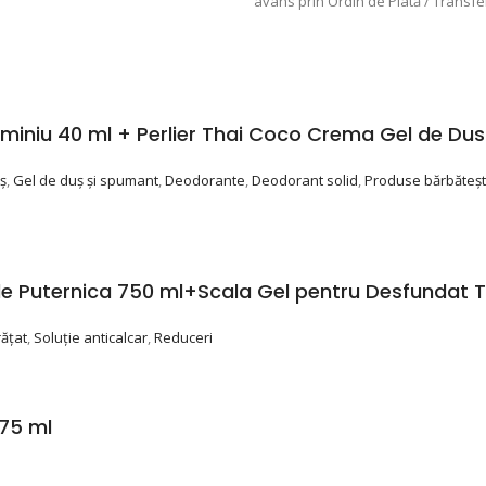
avans prin Ordin de Plată / Transfe
iniu 40 ml + Perlier Thai Coco Crema Gel de Dus 
ș
,
Gel de duș și spumant
,
Deodorante
,
Deodorant solid
,
Produse bărbăteșt
e Puternica 750 ml+Scala Gel pentru Desfundat Te
rățat
,
Soluţie anticalcar
,
Reduceri
 75 ml