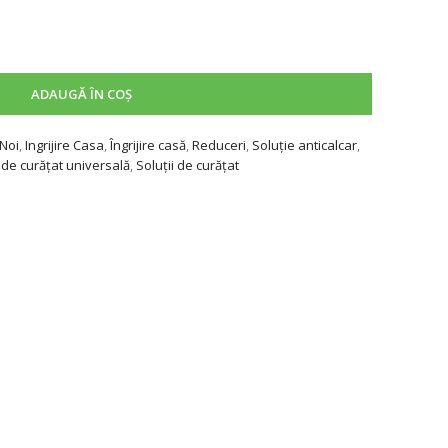
ADAUGĂ ÎN COȘ
Noi
,
Ingrijire Casa
,
Îngrijire casă
,
Reduceri
,
Soluţie anticalcar
,
 de curățat universală
,
Soluții de curățat