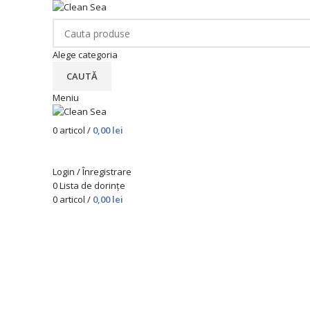
Alege categoria
CAUTĂ
Meniu
0
articol
/
0,00
lei
Categorii de produse
Login / Înregistrare
0
Lista de dorințe
0
articol
/
0,00
lei
Nou