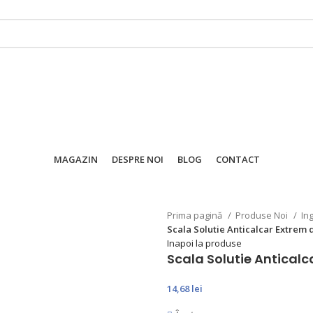
MAGAZIN
DESPRE NOI
BLOG
CONTACT
Prima pagină
Produse Noi
In
Scala Solutie Anticalcar Extrem 
Inapoi la produse
Scala Solutie Anticalc
14,68
lei