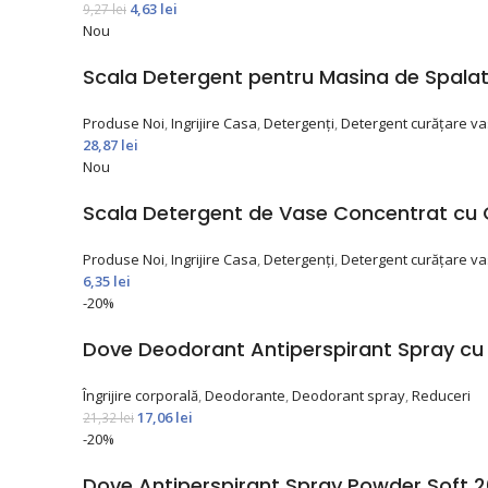
4,63
lei
9,27
lei
Nou
Scala Detergent pentru Masina de Spalat 
Produse Noi
,
Ingrijire Casa
,
Detergenți
,
Detergent curățare v
28,87
lei
Nou
Scala Detergent de Vase Concentrat cu 
Produse Noi
,
Ingrijire Casa
,
Detergenți
,
Detergent curățare v
6,35
lei
-20%
Dove Deodorant Antiperspirant Spray cu
Îngrijire corporală
,
Deodorante
,
Deodorant spray
,
Reduceri
17,06
lei
21,32
lei
-20%
Dove Antiperspirant Spray Powder Soft 