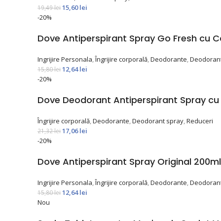
15,60
lei
19,49
lei
-20%
Dove Antiperspirant Spray Go Fresh cu C
Ingrijire Personala
,
Îngrijire corporală
,
Deodorante
,
Deodorant
12,64
lei
15,80
lei
-20%
Dove Deodorant Antiperspirant Spray cu F
Îngrijire corporală
,
Deodorante
,
Deodorant spray
,
Reduceri
17,06
lei
21,32
lei
-20%
Dove Antiperspirant Spray Original 200ml
Ingrijire Personala
,
Îngrijire corporală
,
Deodorante
,
Deodorant
12,64
lei
15,80
lei
Nou