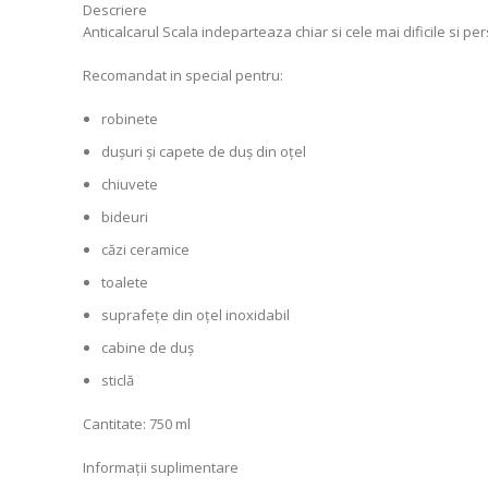
Descriere
Anticalcarul Scala indeparteaza chiar si cele mai dificile si p
Recomandat in special pentru:
robinete
dușuri și capete de duș din oțel
chiuvete
bideuri
căzi ceramice
toalete
suprafețe din oțel inoxidabil
cabine de duș
sticlă
Cantitate: 750 ml
Informații suplimentare