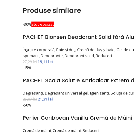
Produse similare
-30%
Stoc epuizat
PACHET Bionsen Deodorant Solid fără Alum
Îngrijire corporală
,
Baie și duș
,
Cremă de duș și baie
,
Gel de du
spumant
,
Deodorante
,
Deodorant solid
,
Reduceri
19,11
lei
27,29
lei
-15%
PACHET Scala Solutie Anticalcar Extrem d
Degresanți
,
Degresant universal gel
,
Igienizanți
,
Soluții de cu
21,31
lei
25,07
lei
-50%
Perlier Caribbean Vanilla Cremă de Mâini
Cremă de mâini
,
Cremă de mâini
,
Reduceri