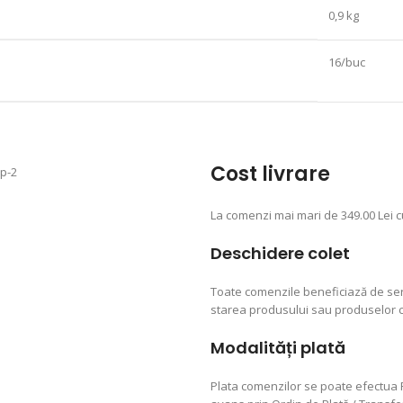
0,9 kg
16/buc
Cost livrare
La comenzi mai mari de 349.00 Lei c
Deschidere colet
Toate comenzile beneficiază de servi
starea produsului sau produselor
Modalități plată
Plata comenzilor se poate efectua 