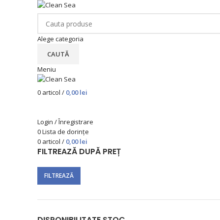
Alege categoria
CAUTĂ
Meniu
0
articol
/
0,00
lei
Categorii de produse
Login / Înregistrare
0
Lista de dorințe
0
articol
/
0,00
lei
FILTREAZĂ DUPĂ PREȚ
FILTREAZĂ
DISPONIBILITATE STOC