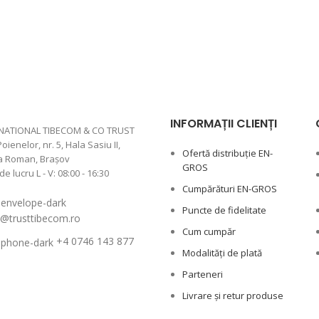
INFORMAȚII CLIENȚI
NATIONAL TIBECOM & CO TRUST
Poienelor, nr. 5, Hala Sasiu II,
Ofertă distribuție EN-
a Roman, Braşov
GROS
 lucru L - V: 08:00 - 16:30
Cumpărături EN-GROS
Puncte de fidelitate
e@trusttibecom.ro
Cum cumpăr
+4 0746 143 877
Modalități de plată
Parteneri
Livrare și retur produse