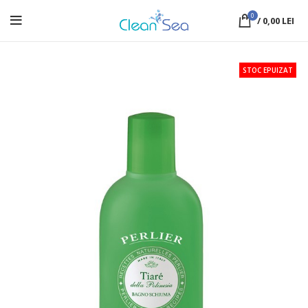
0
/
0,00
LEI
STOC EPUIZAT