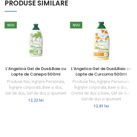
PRODUSE SIMILARE
NOU
NOU
L’Angelica Gel de Dus&Baie cu
L’Angelica Gel de Dus&Baie cu
Lapte de Canepa 500ml
Lapte de Curcuma 500ml
Produse Noi
,
Ingrijire Personala
,
Produse Noi
,
Ingrijire Personala
,
Îngrijire corporală
,
Baie și duș
,
Îngrijire corporală
,
Baie și duș
,
Gel de duș
,
Gel de duș și spumant
Cremă de duș și baie
,
Gel de duș
,
Gel de duș și spumant
12,22
lei
12,81
lei