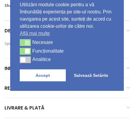
Utilizăm module cookie pentru a vă
Share:
îmbunătăți experiența pe site-ul nostru. Prin
navigarea pe acest site, sunteți de acord cu
utilizarea cookie-urilor de către noi.
DESCRIERE
Află mai multe
Necesare
Necesare
Spumant de baie&Gel de dus relaxant cu aroma de flori de tiare
Funcționalitate
Funcționalitate
Analitice
Analitice
INFORMAȚII SUPLIMENTARE
Accept
Salvează Setările
RECENZII (0)
LIVRARE & PLATĂ